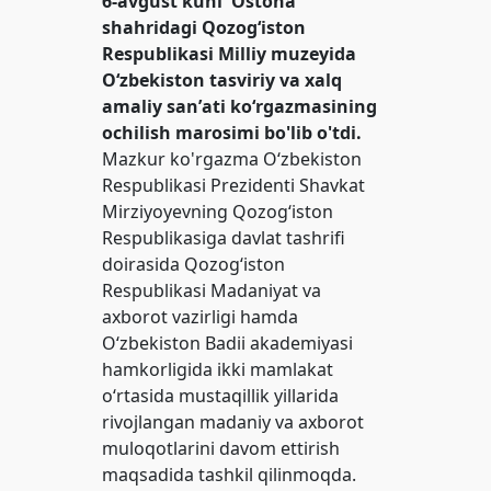
6-avgust kuni Ostona
shahridagi Qozog‘iston
Respublikasi Milliy muzeyida
O‘zbekiston tasviriy va xalq
amaliy sanʼati ko‘rgazmasining
ochilish marosimi bo'lib o'tdi.
Mazkur ko'rgazma O‘zbekiston
Respublikasi Prezidenti Shavkat
Mirziyoyevning Qozog‘iston
Respublikasiga davlat tashrifi
doirasida Qozog‘iston
Respublikasi Madaniyat va
axborot vazirligi hamda
O‘zbekiston Badii akademiyasi
hamkorligida ikki mamlakat
o‘rtasida mustaqillik yillarida
rivojlangan madaniy va axborot
muloqotlarini davom ettirish
maqsadida tashkil qilinmoqda.