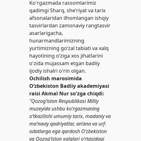
Ko'rgazmada rassomlarimiz
qadimgi Sharq, she’riyat va tarix
afsonalaridan ilhomlangan ishqiy
tasvirlardan zamonaviy rangtasvir
asarlarigacha,
hunarmandlarimizning
yurtimizning goʻzal tabiati va xalq
hayotining oʻziga xos jihatlarini
o'zida mujassam etgan badiiy
ijodiy ishalri o'rin olgan.
Ochilish marosimida
O‘zbekiston Badiiy akademiyasi
raisi Akmal Nur so'zga chiqdi:
"Qozog‘iston Respublikasi Milliy
muzeyida ushbu ko‘rgazmaning
o‘tkazilishi umumiy tarix, madaniy va
ma’naviy qadriyatlar, an’ana va urf-
odatlarga ega qardosh O‘zbekiston
va Qozog‘iston xalqlari o‘rtasidagi