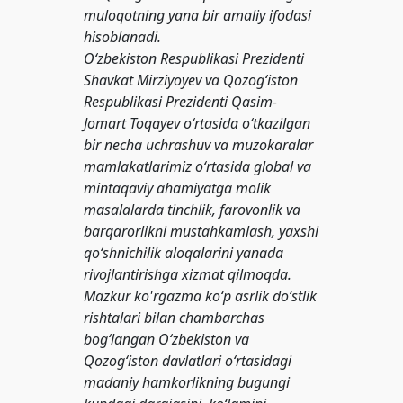
muloqotning yana bir amaliy ifodasi
hisoblanadi.
O‘zbekiston Respublikasi Prezidenti
Shavkat Mirziyoyev va Qozog‘iston
Respublikasi Prezidenti Qasim-
Jomart Toqayev o‘rtasida o‘tkazilgan
bir necha uchrashuv va muzokaralar
mamlakatlarimiz o‘rtasida global va
mintaqaviy ahamiyatga molik
masalalarda tinchlik, farovonlik va
barqarorlikni mustahkamlash, yaxshi
qo‘shnichilik aloqalarini yanada
rivojlantirishga xizmat qilmoqda.
Mazkur ko'rgazma ko‘p asrlik do‘stlik
rishtalari bilan chambarchas
bog‘langan O‘zbekiston va
Qozog‘iston davlatlari o‘rtasidagi
madaniy hamkorlikning bugungi