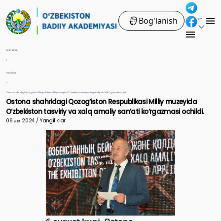
Bog'lanish
UZ
Bosh sahifa
>
Yangiliklar
>
Ostona shahridagi Qozog‘iston Respublikasi Milliy muzeyida O‘zbekiston tasviriy va xalq amaliy sanʼati ko‘rgazmasi ochildi.
Ostona shahridagi Qozog‘iston Respublikasi Milliy muzeyida
O‘zbekiston tasviriy va xalq amaliy sanʼati ko‘rgazmasi ochildi.
06 авг 2024 / Yangiliklar