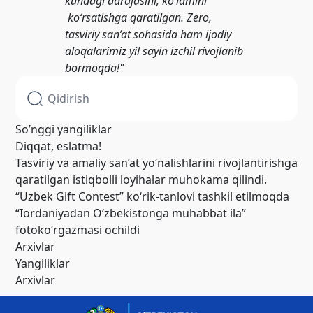
kundagi darajasini, ko‘lamini
ko‘rsatishga qaratilgan. Zero,
tasviriy san’at sohasida ham ijodiy
aloqalarimiz yil sayin izchil rivojlanib
bormoqda!"
So’nggi yangiliklar
Diqqat, eslatma!
Tasviriy va amaliy san’at yo‘nalishlarini rivojlantirishga
qaratilgan istiqbolli loyihalar muhokama qilindi.
“Uzbek Gift Contest” ko‘rik-tanlovi tashkil etilmoqda
“Iordaniyadan O‘zbekistonga muhabbat ila”
fotoko‘rgazmasi ochildi
Arxivlar
Yangiliklar
Arxivlar