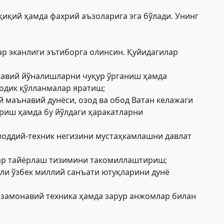
қиқий ҳамда фахрий аъзоларига эга бўлади. Унинг
р эканлиги эътиборга олинсин. Қуйидагилар
онавий йўналишларни чуқур ўрганиш ҳамда
одик қўлланмалар яратиш;
 маънавий дунёси, озод ва обод Ватан келажаги
риш ҳамда бу йўлдаги ҳаракатларни
оддий-техник негизини мустаҳкамлашни давлат
слар тайёрлаш тизимини такомиллаштириш;
ли ўзбек миллий санъати ютуқларини дунё
 замонавий техника ҳамда зарур анжомлар билан