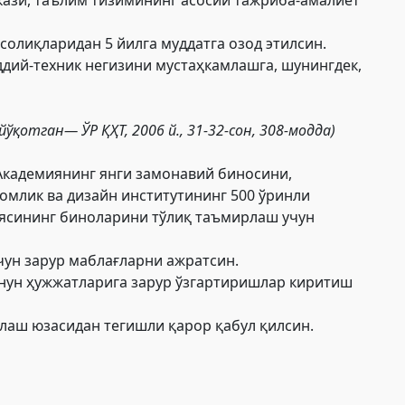
олиқларидан 5 йилга муддатга озод этилсин.
дий-техник негизини мустаҳкамлашга, шунингдек,
ўқотган— ЎР ҚҲТ, 2006 й., 31-32-сон, 308-модда)
 Академиянинг янги замонавий биносини,
млик ва дизайн институтининг 500 ўринли
иясининг биноларини тўлиқ таъмирлаш учун
ун зарур маблағларни ажратсин.
онун ҳужжатларига зарур ўзгартиришлар киритиш
нлаш юзасидан тегишли
қарор
қабул қилсин.