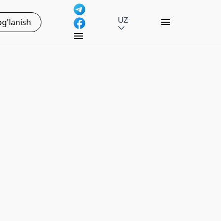
UZ
g'lanish