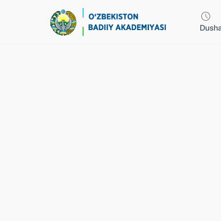
Dusha