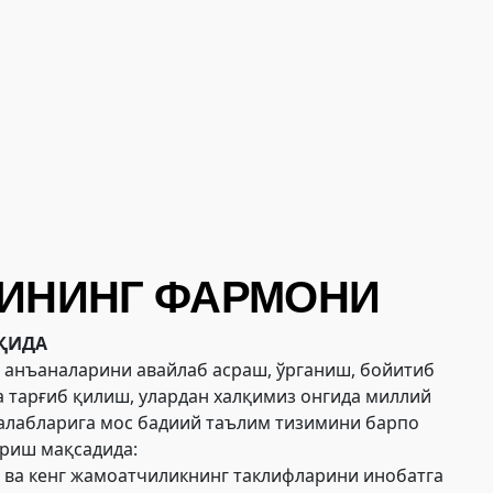
ТИНИНГ ФАРМОНИ
ҚИДА
 анъаналарини авайлаб асраш, ўрганиш, бойитиб
 тарғиб қилиш, улардан халқимиз онгида миллий
 талабларига мос бадиий таълим тизимини барпо
ириш мақсадида:
 ва кенг жамоатчиликнинг таклифларини инобатга