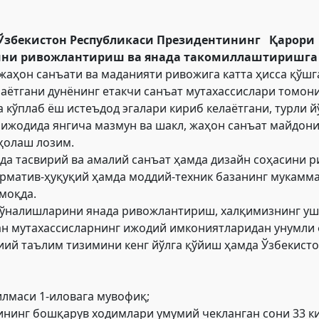
Ўзбекистон Республикаси Президентининг
Қарор
ини ривожлантириш ва янада такомиллаштиришга 
жаҳон санъати ва маданияти ривожига катта ҳисса қўш
лаётгани дунёнинг етакчи санъат мутахассислари томони
а кўплаб ёш истеъдод эгалари кириб келаётгани, турли
ри ижодида янгича мазмун ва шакл, жаҳон санъат майдо
ҳолаш лозим.
тда тасвирий ва амалий санъат ҳамда дизайн соҳасини
орматив-ҳуқуқий ҳамда моддий-техник базанинг мукамма
моқда.
йўналишларини янада ривожлантириш, халқимизнинг ушб
ан мутахассисларнинг ижодий имкониятларидан унумли
иий таълим тизимини кенг йўлга қўйиш ҳамда Ўзбекист
лмаси 1-иловага мувофиқ;
ининг бошқарув ходимлари умумий чекланган сони 33 к