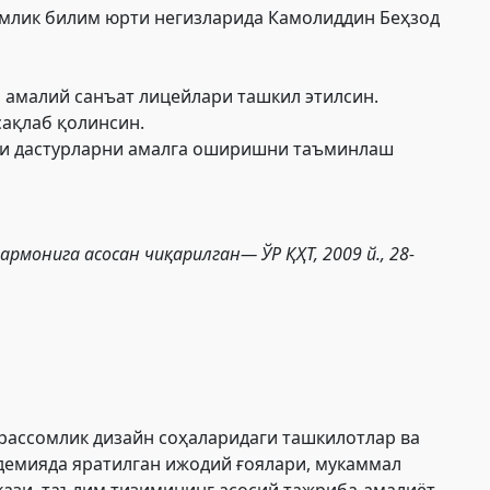
омлик билим юрти негизларида Камолиддин Беҳзод
 амалий санъат лицейлари ташкил этилсин.
сақлаб қолинсин.
мли дастурларни амалга оширишни таъминлаш
армонига
асосан чиқарилган— ЎР ҚҲТ, 2009 й., 28-
рассомлик дизайн соҳаларидаги ташкилотлар ва
демияда яратилган ижодий ғоялари, мукаммал
ази, таълим тизимининг асосий тажриба-амалиёт