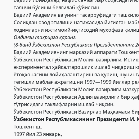
таянчи бўлиши белгилаб қўйилсин.
Бадиий Академия ва унинг тасарруфидаги ташкило
Солиқдан озод этилиши натижасида йиғилган мабл
ходимларни ижтимоий-иқтисодий муҳофаза қилиш
Олдинги
таҳрирга қаранг.
(8-банд Ўзбекистон Республикаси Президентининг 2
Бадиий Академиянинг марказий аппарати Тошкент
Ўзбекистон Республикаси Молия вазирлиги, Истиқ
экспериментал ҳайкалтарошлик ишлаб чиқариш ко
ётоқхонасини лойиҳалаштириш ва қуриш, шунингд
тегишли маблағ ажратишни 1997—1999 йиллар реж
Ўзбекистон Республикаси Молия вазирлиги мазку
Ўзбекистон Республикаси Адлия вазирлиги бир ҳа
тўғрисидаги таклифларни ишлаб чиқсин.
Ўзбекистон Республикаси Вазирлар Маҳкамаси б
Ўзбекистон Республикасининг Президенти И.
Тошкент ш.,
1997 йил 23 январь,