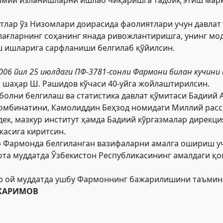
тлар ўз Низомлари доирасида фаолиятлари учун давлат с
ағларнинг соҳанинг янада ривожлантиришга, унинг мод
 ишларига сарфланиши белгилаб қўйилсин.
006 йил 25 июлдаги ПФ-3781-сонли
Фармони
билан кучини й
 шаҳар Ш. Рашидов кўчаси 40-уйга жойлаштирилсин.
болни белгилаш ва статистика давлат қўмитаси Бадиий
мбинатини, Камолиддин Беҳзод номидаги Миллий рассо
ек, мазкур институт ҳамда Бадиий кўргазмалар дирекц
асига киритсин.
р Фармонда белгиланган вазифаларни амалга ошириш уч
фта муддатда Ўзбекистон Республикасининг амалдаги қ
ир ой муддатда ушбу Фармоннинг бажарилишини таъми
 КАРИМОВ