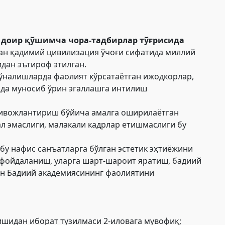
и
доир қўшимча чора-тадбирлар тўғрисида
ган қадимий цивилизация ўчоғи сифатида миллий
дан эътироф этилган.
 йўналишларда фаолият кўрсатаётган ижодкорлар,
нида муносиб ўрин эгаллашга интилиш
 ривожлантириш бўйича амалга оширилаётган
л эмаслиги, малакали кадрлар етишмаслиги бу
у нафис санъатларга бўлган эстетик эҳтиёжини
 фойдаланиш, уларга шарт-шароит яратиш, бадиий
он Бадиий академиясининг фаолиятини
ишидан иборат тузилмаси 2-иловага мувофиқ;