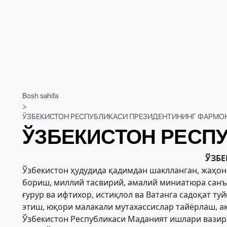
Bosh sahifa
>
ЎЗБЕКИСТОН РЕСПУБЛИКАСИ ПРЕЗИДЕНТИНИНГ ФАРМО
ЎЗБЕКИСТОН РЕСП
ЎЗБ
Ўзбекистон ҳудудида қадимдан шаклланган, жаҳон
бориш, миллий тасвирий, амалий миниатюра санъ
ғурур ва ифтихор, истиқлол ва Ватанга садоқат 
этиш, юқори малакали мутахассислар тайёрлаш, 
Ўзбекистон Республикаси Маданият ишлари вазир