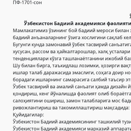
ПФ-1701-сон
Ўзбекистон Бадиий академияси фаолият
Мамлакатимиз ўзининг бой бадиий мероси билан 
бадиий анъаналарнинг ўзига хослигини сақлаб ке
Бугунги кунда замонавий ўзбек тасвирий санъатиг
хусусан, рассом ва ҳайкалтарошлар, халқ устала
тенденциялари кўзга ташланаётганини ижобий ба
Шу билан бирга, таъкидлаш лозимки, ҳозирги вақ
ишлар талаб даражасида эмаслиги, соҳага доир н
борадаги ишларнинг самарасига салбий таъсир эт
Ўзбек тасвирий ва амалий санъати ҳамда дизайн 
қондириш, кенг йўналишда фаолият олиб бораётг
салоҳиятини ошириш, замон талабларига мос бад
ривожлантириш ва такомиллаштириш мақсадида:
Қуйидагилар:
Ўзбекистон Бадиий академиясининг ташкилий тузи
Ўзбекистон Бадиий академияси марказий аппарат