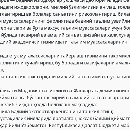
шидаги ижодкорларни, миллий ўзлигимизни англаш ғоял
атлантириш ва болалар санъатини ривожлантириш била
м муассасаларининг фаолиятида бадиий таълим узвийл
ернатлари ва ўрта махсус таълим муассасалари учун б
 йўлида тасвирий ва амалий санъат, дизайн ва халқ ҳу
адиий академияси тизимидаги таълим муассасаларинин
шида етук мутахассисларни тайёрлаш тизимини такомил
аолиятини кучайтириш, бу борадаги вазифаларни амалг
ш;
алар ташкил этиш орқали миллий санъатимиз ютуқларин
убликаси Маданият вазирлиги ва Фанлар академиясини
ийматга эга бўлган тасвирий ва амалий санъат асарлар
 келиб чиққан ҳолда белгилаш мақсадида:
шида Бадиий экспертлар кенгашини ташкил этиш;
стақиллик йилларида яратилган, юксак бадиий қийматга
ҳар йили Ўзбекистон Республикаси Давлат бюджети маб