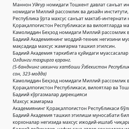
Маннон Уйғур номидаги Тошкент давлат санъат ин
номидаги Миллий рассомлик ва дизайн институти,
Республика ўрта махсус санъат мактаб-интернати 
Қорақалпоғистон Республикаси ва вилоятларда ма
Камолиддин Беҳзод номидаги Миллий рассомлик ва
Бадиий Академиянинг моддий-техник негизини му
мақсадида махсус жамғарма ташкил этилсин.
Бадиий Академия таркибига қуйидаги муассасалар
Олдинги
таҳрирга қаранг.
(5-банднинг иккинчи хатбоши Ўзбекистон Республи
сон, 323-модда)
Камолиддин Беҳзод номидаги Миллий рассомлик в
Қорақалпоғистон Республикаси, вилоятлар ва Тош
Бадиий кўргазмалар дирекцияси
Махсус жамғарма
Академиянинг Қорақалпоғистон Республикаси бў
Бадиий Академия ташкил этилиши муносабати бил
корхоналар негизида махсус ижодий-ишлаб чиқар
бадиий лойиҳалар, нафис санъатлар соҳасидаги 