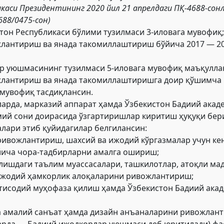
икаси Президентининг 2020 йил 21 апрелдаги ПҚ-4688-сон
688/0475-сон)
тон Республикаси бўлими тузилмаси 3-иловага мувофиқ;
лантириш ва янада такомиллаштириш бўйича 2017 — 20
р уюшмасининг тузилмаси 5-иловага мувофиқ маъқулла
жлантириш ва янада такомиллаштиришга доир қўшимча 
 мувофиқ тасдиқлансин.
ларда, марказий аппарат ҳамда Ўзбекистон Бадиий ака
мий сони доирасида ўзгартиришлар киритиш ҳуқуқи бер
лари этиб қуйидагилар белгилансин:
ривожлантириш, шахсий ва ижодий кўргазмалар учун ке
ича чора-тадбирларни амалга ошириш;
лишдаги таълим муассасалари, ташкилотлар, атоқли ма
ижодий ҳамкорлик алоқаларини ривожлантириш;
исодий муҳофаза қилиш ҳамда Ўзбекистон Бадиий ака
а амалий санъат ҳамда дизайн анъаналарини ривожлан
арда — Бадиий ижодкорлар уюшмаси деб юритилади) ф