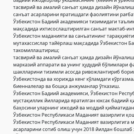
тасвирий ва амалий санъат ҳамда дизайн йўнали
санъат асарларини яратишдаги фаолиятини рағб
Ўзбекистон Бадиий академияси тизимидаги таъли
мақсадида ихтисослаштирилган санъат мактаб-инт
Ўзбекистон маданияти ва санъатининг тараққиёти
мутахассислар тайёрлаш мақсадида Ўзбекистон Б
такомиллаштириш;
тасвирий ва амалий санъат ҳамда дизайн йўнали
марказий аппарати ва унинг ҳудудий бўлимлари ф
шаклларини тизимли асосда ривожлантириб бори
Ўзбекистонда ва хорижда кенг кўламдаги кўргазм
биенналелар ва бошқа анжуманлар ўтказиш.
Ўзбекистон Бадиий академияси, Ўзбекистон Респ
мустақиллик йилларида яратилган юксак бадиий қ
баҳосини уларнинг ижодий ва моддий қийматидан
Ўзбекистон Республикаси Маданият вазирлиги қо
Ўзбекистон Республикаси Маданият вазирлигига му
асарларини сотиб олиш учун 2018 йилдан бошлаб 