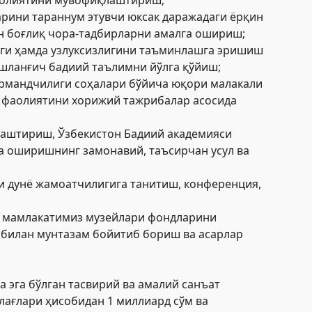
арини тараннум этувчи юксак даражадаги ёрқин
н боғлиқ чора-тадбирларни амалга ошириш;
иги ҳамда узлуксизлигини таъминлашга эришиш
ошланғич бадиий таълимни йўлга қўйиш;
нармандчилиги соҳалари бўйича юқори малакали
г фаолиятини хорижий тажрибалар асосида
лаштириш, Ўзбекистон Бадиий академияси
а оширишнинг замонавий, таъсирчан усул ва
и дунё жамоатчилигига танитиш, конференция,
нг мамлакатимиз музейлари фондларини
и билан мунтазам бойитиб бориш ва асарлар
 эга бўлган тасвирий ва амалий санъат
лағлари ҳисобидан 1 миллиард сўм ва