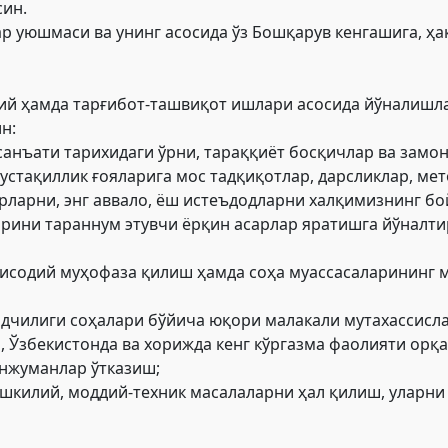
син.
р уюшмаси ва унинг асосида ўз Бошқарув кенгашига, ҳа
ий ҳамда тарғибот-ташвиқот ишлари асосида йўналишла
н:
 санъати тарихидаги ўрни, тараққиёт босқичлар ва зам
тақиллик ғояларига мос тадқиқотлар, дарсликлар, мет
рларни, энг аввало, ёш истеъдодларни халқимизнинг бой
арини тараннум этувчи ёрқин асарлар яратишга йўналти
содий муҳофаза қилиш ҳамда соҳа муассасаларининг м
мандчилиги соҳалари бўйича юқори малакали мутахасси
 Ўзбекистонда ва хорижда кенг кўргазма фаолияти орқа
нжуманлар ўтказиш;
шкилий, моддий-техник масалаларни ҳал қилиш, уларни