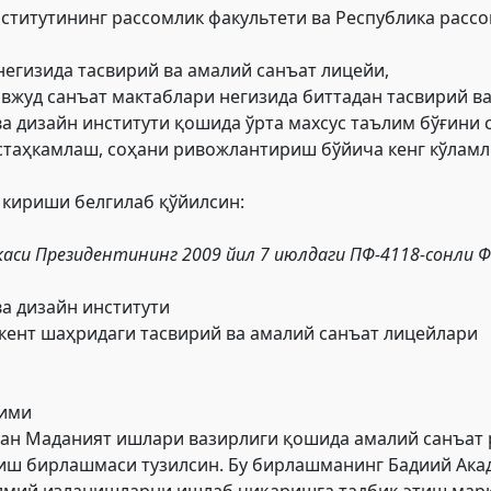
ститутининг рассомлик факультети ва Республика расс
негизида тасвирий ва амалий санъат лицейи,
вжуд санъат мактаблари негизида биттадан тасвирий ва
 дизайн институти қошида ўрта махсус таълим бўғини 
стаҳкамлаш, соҳани ривожлантириш бўйича кенг кўла
 кириши белгилаб қўйилсин:
каси Президентининг 2009 йил 7 июлдаги ПФ-4118-сонли
Ф
а дизайн институти
кент шаҳридаги тасвирий ва амалий санъат лицейлари
лими
ан Маданият ишлари вазирлиги қошида амалий санъат 
иш бирлашмаси тузилсин. Бу бирлашманинг Бадиий Ака
илмий изланишларни ишлаб чиқаришга тадбиқ этиш марк