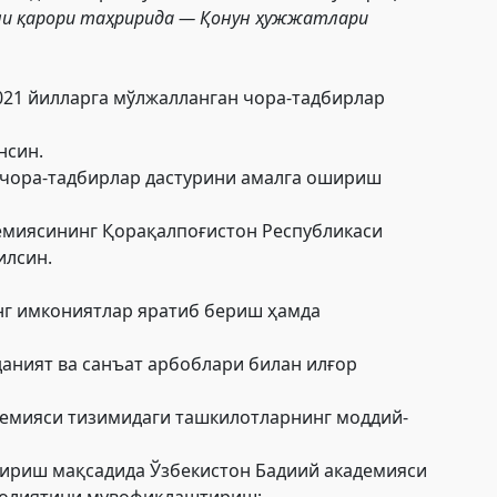
ли
қарори
таҳририда — Қонун ҳужжатлари
21 йилларга мўлжалланган чора-тадбирлар
нсин.
чора-тадбирлар дастурини амалга ошириш
демиясининг Қорақалпоғистон Республикаси
илсин.
нг имкониятлар яратиб бериш ҳамда
даният ва санъат арбоблари билан илғор
демияси тизимидаги ташкилотларнинг моддий-
тириш мақсадида Ўзбекистон Бадиий академияси
аолиятини мувофиқлаштириш;