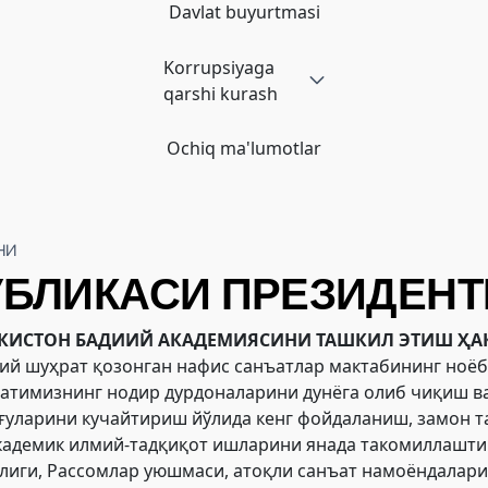
Davlat buyurtmasi
Korrupsiyaga
qarshi kurash
Ochiq ma'lumotlar
НИ
УБЛИКАСИ ПРЕЗИДЕН
ЕКИСТОН БАДИИЙ АКАДЕМИЯСИНИ ТАШКИЛ ЭТИШ ҲА
ий шуҳрат қозонган нафис санъатлар мактабининг ноёб
атимизнинг нодир дурдоналарини дунёга олиб чиқиш ва
туйғуларини кучайтириш йўлида кенг фойдаланиш, замон
академик илмий-тадқиқот ишларини янада такомиллашт
лиги, Рассомлар уюшмаси, атоқли санъат намоёндалари