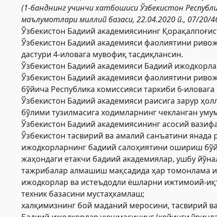
(1-банднинг учинчи хатбошиси Ўзбекистон Республ
маълумотлари миллий базаси, 22.04.2020 й., 07/20/4
Ўзбекистон Бадиий академиясининг Қорақалпоғис
Ўзбекистон Бадиий академияси фаолиятини ривож
дастури 4-иловага мувофиқ тасдиқлансин.
Ўзбекистон Бадиий академияси Бадиий ижодкорла
Ўзбекистон Бадиий академияси фаолиятини риво
бўйича Республика комиссияси таркиби 6-иловага
Ўзбекистон Бадиий академияси раисига зарур ҳол
бўлими тузилмасига ходимларнинг чекланган уму
Ўзбекистон Бадиий академиясининг асосий вазифа
Ўзбекистон тасвирий ва амалий санъатини янада 
ижодкорларнинг бадиий салоҳиятини ошириш бўй
жаҳондаги етакчи бадиий академиялар, ушбу йўна
тажрибалар алмашиш мақсадида ҳар томонлама 
ижодкорлар ва истеъдодли ёшларни ижтимоий-иқт
техник базасини мустаҳкамлаш;
халқимизнинг бой маданий меросини, тасвирий в
Бадиий ижодкорлар уюшмасининг (кейинги ўринл