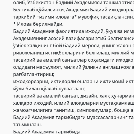
олиб, Ўзбекистон Бадиий Академияси ташкил этил
Белгилаб қўйилсинки, Академия Бадиий ижодкорла
таркибий тизими иловага* мувофиқ тасдиқлансин.
* Илова берилмайди.
Бадиий Академия фаолиятида ижодий, ўқув ва илм
Академиянинг асосий вазифалари этиб белгиланси
ўзбек халқининг бой бадиий мероси, унинг жаҳон
ривожланиш истиқболларини белгилаш, миллий мус
тасвирий ва амалий санъатлар соҳасидаги ижодко
олдидаги масъулият, миллий ўзликни англаш ғоял
рағбатлантириш;
ижодкорларни, иқтидорли ёшларни ижтимоий-иқти
йўли билан қўллаб-қувватлаш;
тасвирий ва амалий санъат, дизайн, халқ ҳунар
халқаро ижодий, илмий алоқаларни мустаҳкамлаш,
жамоатчилигига танитиш, симпозиумлар, бошқа а
Бадиий Академия таркибидаги муассасаларнинг та
таъминлаш.
Бадиий Академия таркибида: