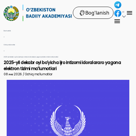
Bog'lanish
UZ
Bosh sahifa
>
Ochiq ma'lumotlar
>
2025-yil dekabr oyi bo'yicha ijro intizomi idoralararo yagona elektron tizimi ma'lumotlari
2025-yil dekabr oyi bo'yicha ijro intizomi idoralararo yagona
elektron tizimi ma'lumotlari
08 янв 2026 / Ochiq ma'lumotlar