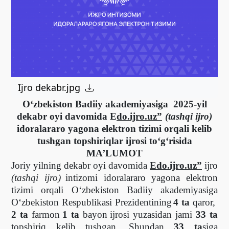
Ijro dekabr.jpg
O‘zbekiston Badiiy akademiyasiga 2025-yil
dekabr oyi davomida E
do.ijro.uz”
(tashqi ijro)
idoralararo yagona elektron tizimi
orqali kelib
tushgan topshiriqlar ijrosi to‘g‘risida
MA’LUMOT
Joriy yilning dekabr oyi davomida
E
do.ijro.uz”
ijro
(tashqi ijro)
intizomi idoralararo yagona elektron
tizimi
orqali O‘zbekiston Badiiy akademiyasiga
O‘zbekiston Respublikasi Prezidentini
ng
4
ta
qaror,
2 ta
farmon
1 ta
bayon
ijrosi yuzasidan jami
33 ta
topshiriq kelib tushgan. Shundan
33 ta
siga