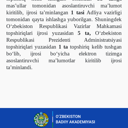
mas’ullar tomonidan asoslantiruvchi ma’lumot
kiritilib, ijrosi ta’minlangan
1 tasi
Adliya vazirligi
tomonidan qayta ishlashga yuborilgan. Shuningdek
O‘zbekiston Respublikasi Vazirlar Mahkamasi
topshiriqlari ijrosi yuzasidan
5 ta,
О‘zbekiston
Respublikasi Prezidenti Administratsiyasi
topshiriqlari
yuzasidan
1 ta
topshiriq kelib tushgan
bo‘lib, ijrosi bo‘yicha elektron tizimga
asoslantiruvchi ma’lumotlar kiritilib ijrosi
ta’minlandi.