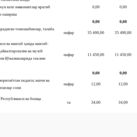
чун кенг имкониятлар яратиб
0,00
0,00
ни ошириш
0,00
0,00
юрадиган томошабинлар, талаба
нафар
35 490,00
35 490,00
си ва мактаб ҳамда мактаб-
 ҳайкалтарошлик ва музей
нафар
11 450,00
11 450,00
лим йўналишларида таълим
0,00
0,00
юритаётган педагог, ишчи ва
нафар
12,00
12,00
нганлар сони
 Республикаси ва бошқа
та
34,00
34,00