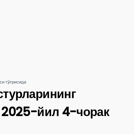
си тўғрисида
стурларининг
 2025-йил 4-чорак