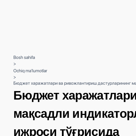
Bosh sahifa
>
Ochiq ma'lumotlar
>
Бюджет харажатлари ва ривожлантириш дастурларининг ма
Бюджет харажатлари
мақсадли индикатор
ижроси тўғрисида