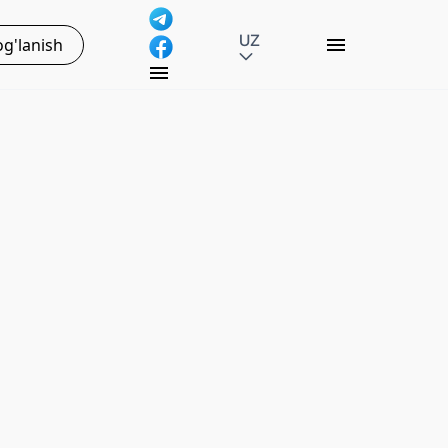
UZ
g'lanish