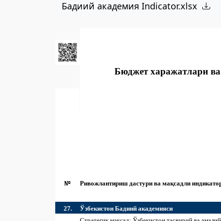
Бадиий академия Indicator.xlsx
Бюджет харажатлари ва
№
Ривожлантириш дастури ва мақсадли индикато
27.
Ўзбекистон Бадиий академияси
Стратегик мақсад: Ўзбекистон тасвирий ва амалий