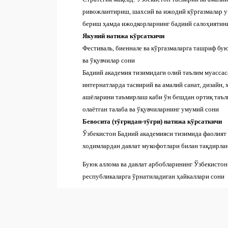
ривожлантириш, шахсий ва ижодий кўргазмалар у
бериш ҳамда ижодкорларнинг бадиий салоҳияти
Якуний натижа кўрсаткичи
Фестиваль, биеннале ва кўргазмаларга ташриф бу
ва ўқувчилар сони
Бадиий академия тизимидаги олий таълим муассаса
интернатларда тасвирий ва амалий санат, дизайн,
ашёларини таъмирлаш каби ўн бешдан ортиқ таъ
олаётган талаба ва ўқувчиларнинг умумий сони
Бевосита (тўғридан-тўғри) натижа кўрсаткичи
Ўзбекистон Бадиий академияси тизимида фаолият 
ходимлардан давлат мукофотлари билан тақдирла
Буюк аллома ва давлат арбобларининг Ўзбекистон
республикаларга ўрнатиладиган ҳайкаллари сони