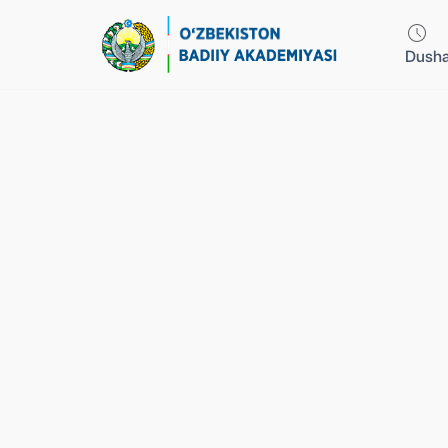
Dusha