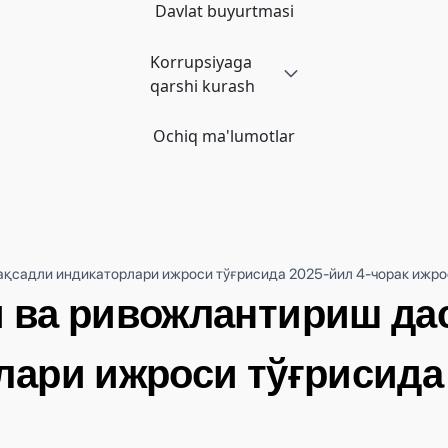
Davlat buyurtmasi
Korrupsiyaga
qarshi kurash
Ochiq ma'lumotlar
қсадли индикаторлари ижроси тўғрисида 2025-йил 4-чорак ижро
 ва ривожлантириш да
лари ижроси тўғрисида