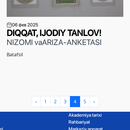
06 фев 2025
DIQQAT, IJODIY TANLOV!
NIZOMI vaARIZA-ANKETASI
Batafsil
‹
1
2
3
4
5
›
Akademiya tarixi
Rahbariyat
ri
Markaziy apparat