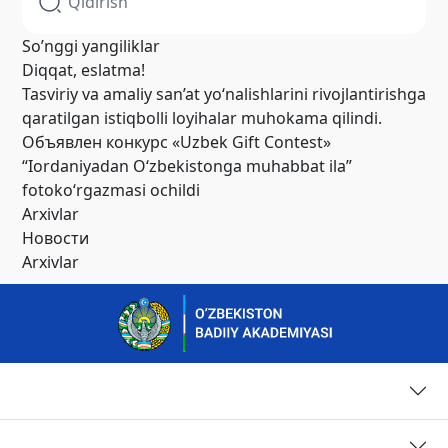
So’nggi yangiliklar
Diqqat, eslatma!
Tasviriy va amaliy san’at yo‘nalishlarini rivojlantirishga
qaratilgan istiqbolli loyihalar muhokama qilindi.
Объявлен конкурс «Uzbek Gift Contest»
“Iordaniyadan O‘zbekistonga muhabbat ila”
fotoko‘rgazmasi ochildi
Arxivlar
Новости
Arxivlar
Страницы
Контакты