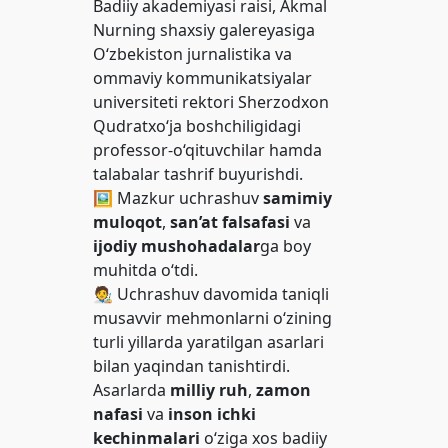
Badiiy akademiyasi raisi, Akmal
Nurning shaxsiy galereyasiga
O‘zbekiston jurnalistika va
ommaviy kommunikatsiyalar
universiteti rektori Sherzodxon
Qudratxo‘ja boshchiligidagi
professor-o‘qituvchilar hamda
talabalar tashrif buyurishdi.
🖼 Mazkur uchrashuv
samimiy
muloqot
,
san’at falsafasi
va
ijodiy mushohadalar
ga boy
muhitda o‘tdi.
🧑‍🎨 Uchrashuv davomida taniqli
musavvir mehmonlarni o‘zining
turli yillarda yaratilgan asarlari
bilan yaqindan tanishtirdi.
Asarlarda
milliy ruh
,
zamon
nafasi
va
inson ichki
kechinmalari
o‘ziga xos badiiy