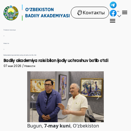
Контакты
RU
Главная страница
>
Новости
>
Badiiy akademiya raisi bilan ijodiy uchrashuv bo‘lib o‘tdi
Badiiy akademiya raisi bilan ijodiy uchrashuv bo‘lib o‘tdi
07 мая 2026 / Новости
Bugun,
7-may kuni
, O‘zbekiston