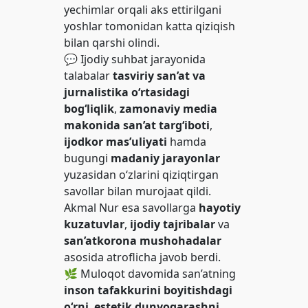
yechimlar orqali aks ettirilgani
yoshlar tomonidan katta qiziqish
bilan qarshi olindi.
💬 Ijodiy suhbat jarayonida
talabalar
tasviriy san’at va
jurnalistika o‘rtasidagi
bog‘liqlik
,
zamonaviy media
makonida san’at targ‘iboti
,
ijodkor mas’uliyati
hamda
bugungi
madaniy jarayonlar
yuzasidan o‘zlarini qiziqtirgan
savollar bilan murojaat qildi.
Akmal Nur esa savollarga
hayotiy
kuzatuvlar
,
ijodiy tajribalar
va
san’atkorona mushohadalar
asosida atroflicha javob berdi.
🌿 Muloqot davomida san’atning
inson tafakkurini boyitishdagi
o‘rni
,
estetik dunyoqarashni