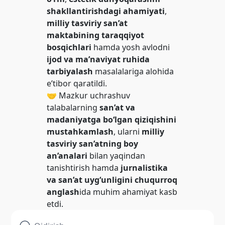
shakllantirishdagi ahamiyati
,
milliy tasviriy san’at
maktabining taraqqiyot
bosqichlari
hamda yosh avlodni
ijod va ma’naviyat ruhida
tarbiyalash
masalalariga alohida
e’tibor qaratildi.
🤝 Mazkur uchrashuv
talabalarning
san’at va
madaniyatga bo‘lgan qiziqishini
mustahkamlash
, ularni
milliy
tasviriy san’atning boy
an’analari
bilan yaqindan
tanishtirish hamda
jurnalistika
va san’at uyg‘unligini chuqurroq
anglash
ida muhim ahamiyat kasb
etdi.