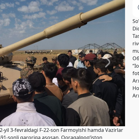
So
Di
Tas
riv
mu
Об
“I
fo
Ar
Но
Ar
-yil 3-fevraldagi F-22-son Farmoyishi hamda Vazirlar
91-sonli qaroriga asosan, Qoraqalpog‘iston