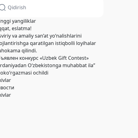
’nggi yangiliklar
qqat, eslatma!
viriy va amaliy san’at yo‘nalishlarini
ojlantirishga qaratilgan istiqbolli loyihalar
hokama qilindi.
ъявлен конкурс «Uzbek Gift Contest»
ordaniyadan O‘zbekistonga muhabbat ila”
toko‘rgazmasi ochildi
xivlar
вости
xivlar