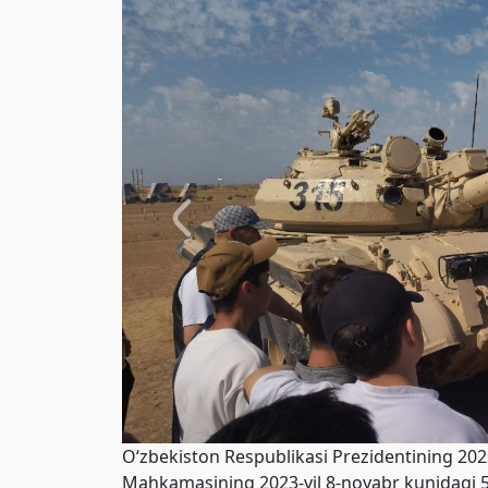
O‘zbekiston Respublikasi Prezidentining 2022
Mahkamasining 2023-yil 8-noyabr kunidagi 5