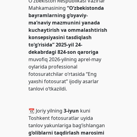
O‘zbekiston Respublikasi Vazirlar
Mahkamasining
“O‘zbekistonda
bayramlarning g‘oyaviy-
ma’naviy mazmunini yanada
kuchaytirish va ommalashtirish
konsepsiyasini tasdiqlash
to‘g‘risida” 2025-yil 24-
dekabrdagi 824-son qaroriga
muvofiq 2026-yilning aprel-may
oylаrida professional
fotosuratchilar o‘rtasida “Eng
yaxshi fotosurat” ijodiy asarlar
tanlovi o‘tkazildi.
📆 Joriy yilning
3-iyun
kuni
Toshkent fotosuratlar uyida
tanlov yakunlariga bag‘ishlangan
g‘oliblarni taqdirlash marosimi