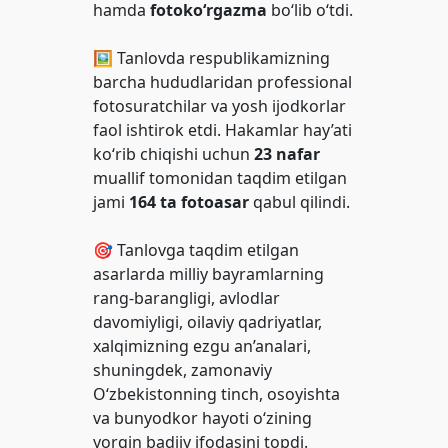
hamda
fotoko‘rgazma
bo‘lib o‘tdi.
🖼 Tanlovda respublikamizning
barcha hududlaridan professional
fotosuratchilar va yosh ijodkorlar
faol ishtirok etdi. Hakamlar hay’ati
ko‘rib chiqishi uchun
23 nafar
muallif tomonidan taqdim etilgan
jami
164 ta fotoasar
qabul qilindi.
🎯 Tanlovga taqdim etilgan
asarlarda milliy bayramlarning
rang-barangligi, avlodlar
davomiyligi, oilaviy qadriyatlar,
xalqimizning ezgu an’analari,
shuningdek, zamonaviy
O‘zbekistonning tinch, osoyishta
va bunyodkor hayoti o‘zining
yorqin badiiy ifodasini topdi.