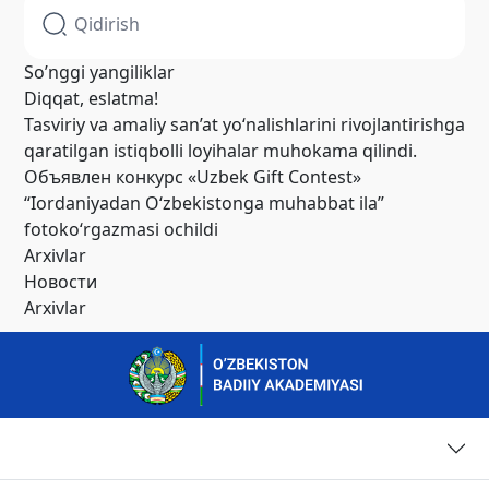
So’nggi yangiliklar
Diqqat, eslatma!
Tasviriy va amaliy san’at yo‘nalishlarini rivojlantirishga
qaratilgan istiqbolli loyihalar muhokama qilindi.
Объявлен конкурс «Uzbek Gift Contest»
“Iordaniyadan O‘zbekistonga muhabbat ila”
fotoko‘rgazmasi ochildi
Arxivlar
Новости
Arxivlar
Страницы