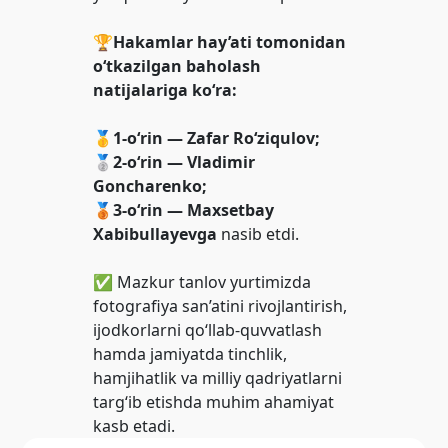
🏆
Hakamlar hay’ati tomonidan
o‘tkazilgan baholash
natijalariga ko‘ra:
🥇
1-o‘rin — Zafar Ro‘ziqulov;
🥈2-o‘rin — Vladimir
Goncharenko;
🥉3-o‘rin — Maxsetbay
Xabibullayevga
nasib etdi.
✅ Mazkur tanlov yurtimizda
fotografiya san’atini rivojlantirish,
ijodkorlarni qo‘llab-quvvatlash
hamda jamiyatda tinchlik,
hamjihatlik va milliy qadriyatlarni
targ‘ib etishda muhim ahamiyat
kasb etadi.