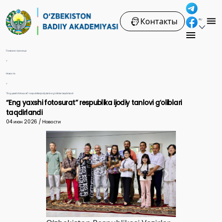
Контакты
RU
Главная страница
>
Новости
>
“Eng yaxshi fotosurat” respublika ijodiy tanlovi g‘oliblari taqdirlandi
“Eng yaxshi fotosurat” respublika ijodiy tanlovi g‘oliblari
taqdirlandi
04 июн 2026 / Новости