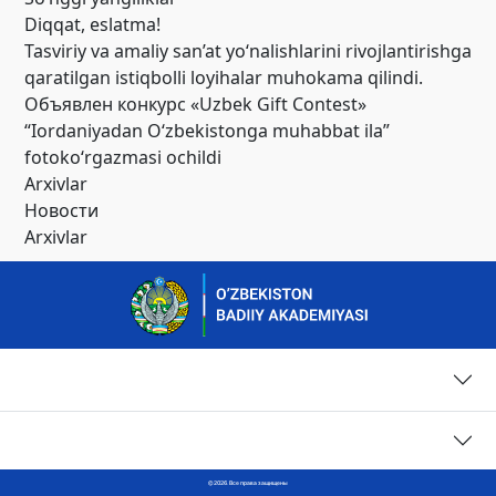
Diqqat, eslatma!
Tasviriy va amaliy san’at yo‘nalishlarini rivojlantirishga
qaratilgan istiqbolli loyihalar muhokama qilindi.
Объявлен конкурс «Uzbek Gift Contest»
“Iordaniyadan O‘zbekistonga muhabbat ila”
fotoko‘rgazmasi ochildi
Arxivlar
Новости
Arxivlar
Страницы
Контакты
© 2026. Все права защищены