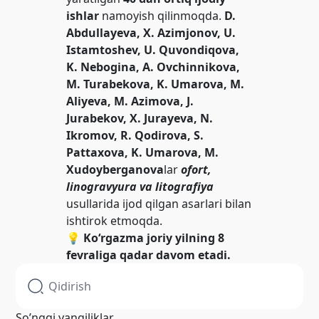
ishlar
namoyish qilinmoqda.
D.
Abdullayeva, X. Azimjonov, U.
Istamtoshev, U. Quvondiqova,
K. Nebogina, A. Ovchinnikova,
M. Turabekova, K. Umarova, M.
Aliyeva, M. Azimova, J.
Jurabekov, X. Jurayeva, N.
Ikromov, R. Qodirova, S.
Pattaxova, K. Umarova, M.
Xudoyberganova
lar
ofort,
linogravyura va litografiya
usullarida ijod qilgan asarlari bilan
ishtirok etmoqda.
💡
Ko‘rgazma joriy yilning 8
fevraliga qadar davom etadi.
So’nggi yangiliklar