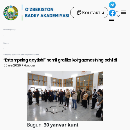
Контакты
RU
Главная страница
>
Новости
>
“Estampning qaytishi” nomli grafika ko‘rgazmasining ochildi
“Estampning qaytishi” nomli grafika ko‘rgazmasining ochildi
30 янв 2026 / Новости
Bugun,
30 yanvar kuni
,