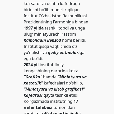
ko‘rsatdi va ushbu kafedraga
birinchi bo‘lib mudirlik qilgan.
Institut O‘zbekiston Respublikasi
Prezidentining Farmoniga binoan
1997 yilda
tashkil topdi va unga
ulug‘ miniatyurachi rassom
Kamoliddin Behzod
nomi berildi.
Institut qisqa vaqt ichida o‘z
yo‘nalishi va
ijodiy an’analari
ga
ega bo‘ldi.
2024 yil
institut Ilmiy
kengashining qaroriga ko‘ra
“Grafika”
hamda
“Miniatyura va
xattotlik”
kafedralari qo‘shilib,
“Miniatyura va kitob grafikasi”
kafedrasi
qayta tashkil etildi.
Ko‘rgazmada institutning
17
nafar talabasi
tomonidan
yaratilgan
40 dan ortiq ijodiy