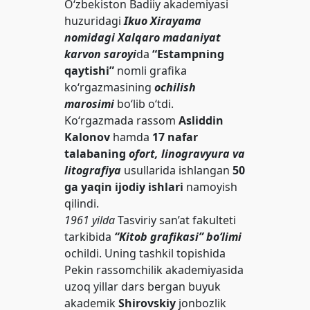
O‘zbekiston Badiiy akademiyasi
huzuridagi
Ikuo Xirayama
nomidagi Xalqaro madaniyat
karvon saroyi
da
“Estampning
qaytishi”
nomli grafika
ko‘rgazmasining
ochilish
marosimi
bo‘lib o‘tdi.
Ko‘rgazmada rassom
Asliddin
Kalonov
hamda
17 nafar
talabaning
ofort, linogravyura va
litografiya
usullarida ishlangan
50
ga yaqin ijodiy ishlari
namoyish
qilindi.
1961 yilda
Tasviriy san’at fakulteti
tarkibida
“Kitob grafikasi” bo‘limi
ochildi. Uning tashkil topishida
Pekin rassomchilik akademiyasida
uzoq yillar dars bergan buyuk
akademik
Shirovskiy
jonbozlik