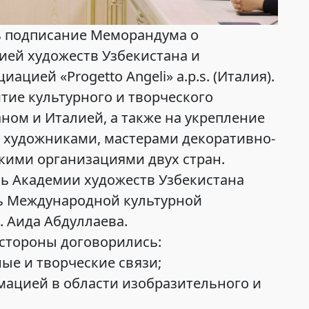
сь подписание Меморандума о
ей художеств Узбекистана и
цией «Progetto Angeli» a.p.s. (Италия).
тие культурного и творческого
ном и Италией, а также на укрепление
 художниками, мастерами декоративно-
скими организациями двух стран.
ь Академии художеств Узбекистана
ь Международной культурной
s. Аида Абдуллаева.
стороны договорились:
ные и творческие связи;
ацией в области изобразительного и