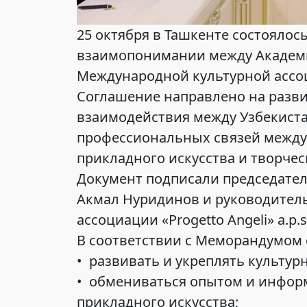
25 октября в Ташкенте состояло
взаимопонимании между Академи
Международной культурной ассоциа
Соглашение направлено на разви
взаимодействия между Узбекиста
профессиональных связей между
прикладного искусства и творче
Документ подписали председател
Акмал Нуридинов и руководител
ассоциации «Progetto Angeli» a.p.
В соответствии с Меморандумом 
• развивать и укреплять культур
• обмениваться опытом и информ
прикладного искусства;