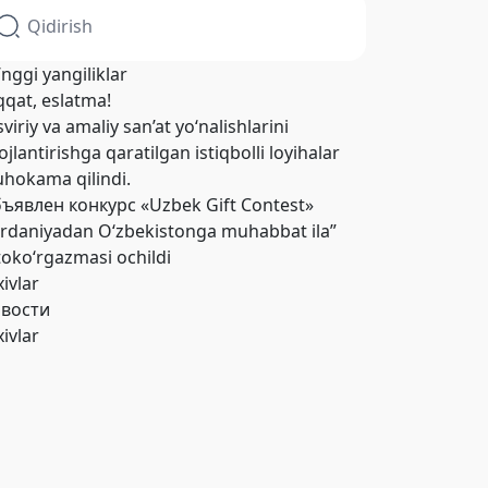
’nggi yangiliklar
qqat, eslatma!
viriy va amaliy san’at yo‘nalishlarini
ojlantirishga qaratilgan istiqbolli loyihalar
hokama qilindi.
ъявлен конкурс «Uzbek Gift Contest»
ordaniyadan O‘zbekistonga muhabbat ila”
toko‘rgazmasi ochildi
xivlar
вости
xivlar