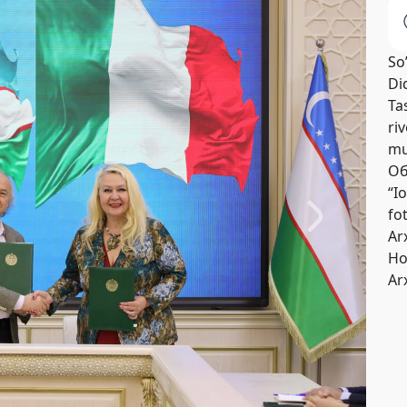
So
Di
Tas
riv
mu
Об
“I
fo
Ar
Но
Ar