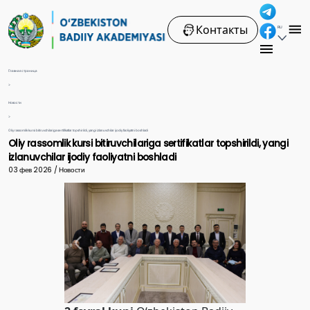
Контакты
RU
Главная страница
>
Новости
>
Oliy rassomlik kursi bitiruvchilariga sertifikatlar topshirildi, yangi izlanuvchilar ijodiy faoliyatni boshladi
Oliy rassomlik kursi bitiruvchilariga sertifikatlar topshirildi, yangi
izlanuvchilar ijodiy faoliyatni boshladi
03 фев 2026 / Новости