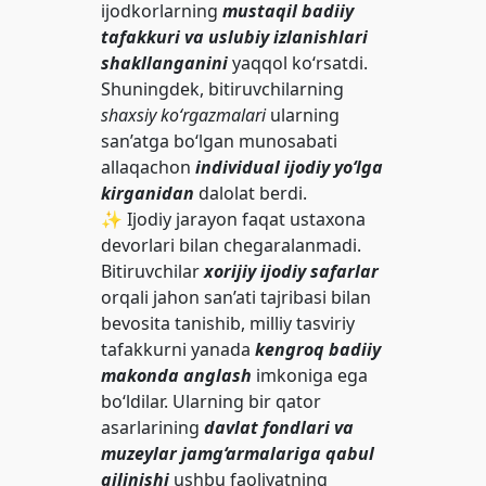
ijodkorlarning
mustaqil badiiy
tafakkuri va uslubiy izlanishlari
shakllanganini
yaqqol ko‘rsatdi.
Shuningdek, bitiruvchilarning
shaxsiy ko‘rgazmalari
ularning
san’atga bo‘lgan munosabati
allaqachon
individual ijodiy yo‘lga
kirganidan
dalolat berdi.
✨ Ijodiy jarayon faqat ustaxona
devorlari bilan chegaralanmadi.
Bitiruvchilar
xorijiy ijodiy safarlar
orqali jahon san’ati tajribasi bilan
bevosita tanishib, milliy tasviriy
tafakkurni yanada
kengroq badiiy
makonda anglash
imkoniga ega
bo‘ldilar. Ularning bir qator
asarlarining
davlat fondlari va
muzeylar jamg‘armalariga qabul
qilinishi
ushbu faoliyatning