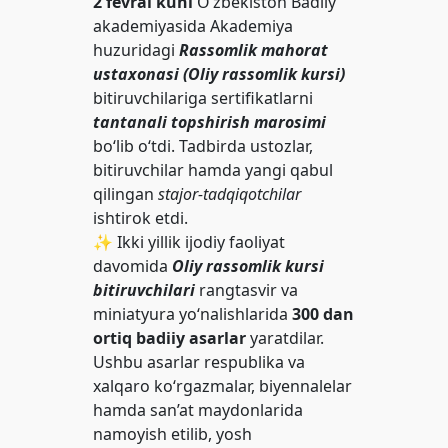
2 fevral kuni
O‘zbekiston Badiiy
akademiyasida Akademiya
huzuridagi
Rassomlik mahorat
ustaxonasi (Oliy rassomlik kursi)
bitiruvchilariga sertifikatlarni
tantanali topshirish marosimi
bo‘lib o‘tdi. Tadbirda ustozlar,
bitiruvchilar hamda yangi qabul
qilingan
stajor-tadqiqotchilar
ishtirok etdi.
✨ Ikki yillik ijodiy faoliyat
davomida
Oliy rassomlik kursi
bitiruvchilari
rangtasvir va
miniatyura yo‘nalishlarida
300 dan
ortiq badiiy asarlar
yaratdilar.
Ushbu asarlar respublika va
xalqaro ko‘rgazmalar, biyennalelar
hamda san’at maydonlarida
namoyish etilib, yosh