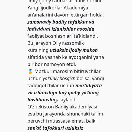
ilmiy-ijodiy rahbarlari tanishtirildi.
Yangi ijodkorlar Akademiya
an’analarini davom ettirgan holda,
zamonaviy badiiy tafakkur va
individual izlanishlar asosida
faoliyat boshlashlari ta’kidlandi.
Bu jarayon Oliy rassomlik
kursining
uzluksiz ijodiy makon
sifatida yashab kelayotganini yana
bir bor namoyon etdi.
🥇 Mazkur marosim bitiruvchilar
uchun
yakuniy bosqich
bo‘lsa, yangi
tadqiqotchilar uchun
mas’uliyatli
va izlanishga boy ijodiy yo‘lning
boshlanishi
ga aylandi.
O‘zbekiston Badiiy akademiyasi
esa bu jarayonda shunchaki ta’lim
beruvchi muassasa emas, balki
san’at tafakkuri uzluksiz