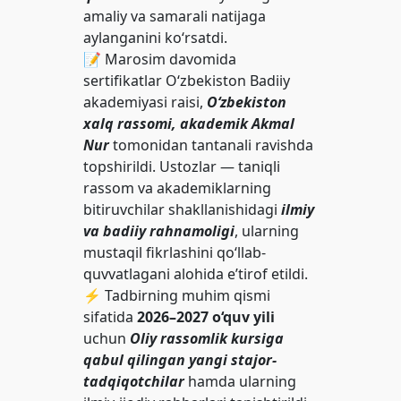
amaliy va samarali natijaga
aylanganini ko‘rsatdi.
📝 Marosim davomida
sertifikatlar O‘zbekiston Badiiy
akademiyasi raisi,
O‘zbekiston
xalq rassomi, akademik Akmal
Nur
tomonidan tantanali ravishda
topshirildi. Ustozlar — taniqli
rassom va akademiklarning
bitiruvchilar shakllanishidagi
ilmiy
va badiiy rahnamoligi
, ularning
mustaqil fikrlashini qo‘llab-
quvvatlagani alohida e’tirof etildi.
⚡️ Tadbirning muhim qismi
sifatida
2026–2027 o‘quv yili
uchun
Oliy rassomlik kursiga
qabul qilingan yangi stajor-
tadqiqotchilar
hamda ularning