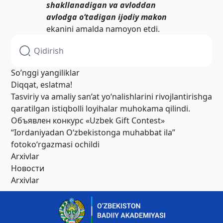
shakllanadigan va avloddan
avlodga o‘tadigan ijodiy makon
ekanini amalda namoyon etdi.
So’nggi yangiliklar
Diqqat, eslatma!
Tasviriy va amaliy san’at yo‘nalishlarini rivojlantirishga
qaratilgan istiqbolli loyihalar muhokama qilindi.
Объявлен конкурс «Uzbek Gift Contest»
“Iordaniyadan O‘zbekistonga muhabbat ila”
fotoko‘rgazmasi ochildi
Arxivlar
Новости
Arxivlar