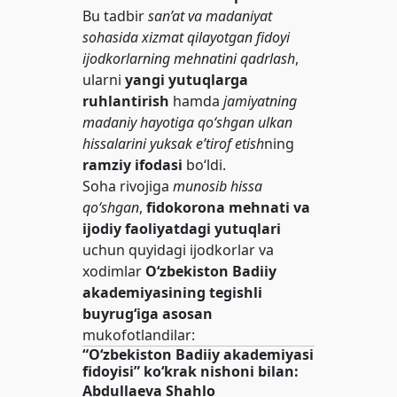
Bu tadbir
san’at va madaniyat
sohasida xizmat qilayotgan fidoyi
ijodkorlarning mehnatini qadrlash
,
ularni
yangi yutuqlarga
ruhlantirish
hamda
jamiyatning
madaniy hayotiga qo‘shgan ulkan
hissalarini yuksak e’tirof etish
ning
ramziy ifodasi
bo‘ldi.
Soha rivojiga
munosib hissa
qo‘shgan
,
fidokorona mehnati va
ijodiy faoliyatdagi yutuqlari
uchun quyidagi ijodkorlar va
xodimlar
O‘zbekiston Badiiy
akademiyasining tegishli
buyrug‘iga asosan
mukofotlandilar:
“O‘zbekiston Badiiy akademiyasi
fidoyisi” ko‘krak nishoni bilan:
Abdullaeva Shahlo