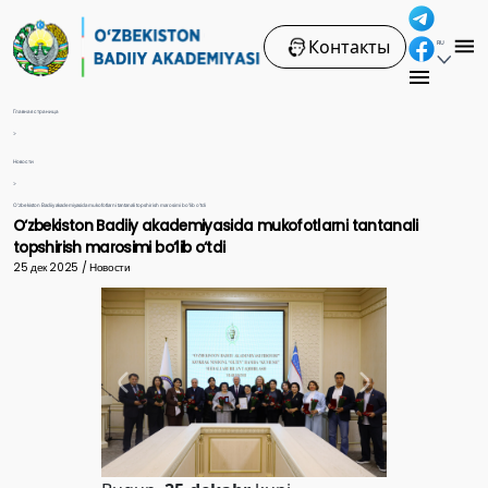
Контакты
RU
Главная страница
>
Новости
>
O‘zbekiston Badiiy akademiyasida mukofotlarni tantanali topshirish marosimi bo‘lib o‘tdi
O‘zbekiston Badiiy akademiyasida mukofotlarni tantanali
topshirish marosimi bo‘lib o‘tdi
25 дек 2025 / Новости