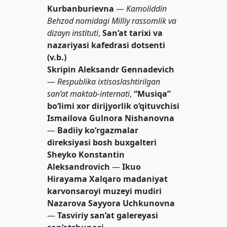
Kurbanburievna
—
Kamoliddin
Behzod nomidagi Milliy rassomlik va
dizayn instituti
,
San’at tarixi va
nazariyasi kafedrasi dotsenti
(v.b.)
Skripin Aleksandr Gennadevich
—
Respublika ixtisoslashtirilgan
san’at maktab-internati
,
“Musiqa”
bo‘limi xor dirijyorlik o‘qituvchisi
Ismailova Gulnora Nishanovna
—
Badiiy ko‘rgazmalar
direksiyasi bosh buxgalteri
Sheyko Konstantin
Aleksandrovich
—
Ikuo
Hirayama Xalqaro madaniyat
karvonsaroyi muzeyi mudiri
Nazarova Sayyora Uchkunovna
—
Tasviriy san’at galereyasi