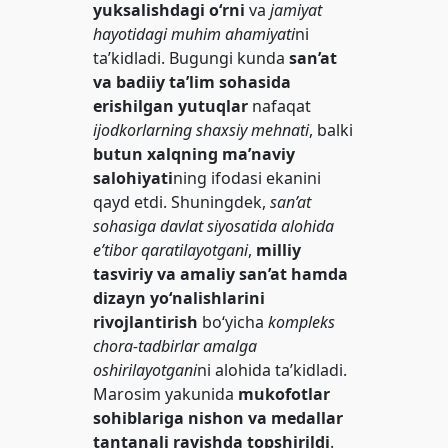
yuksalishdagi o‘rni
va
jamiyat
hayotidagi muhim ahamiyati
ni
ta’kidladi. Bugungi kunda
san’at
va badiiy ta’lim sohasida
erishilgan yutuqlar
nafaqat
ijodkorlarning shaxsiy mehnati
, balki
butun xalqning ma’naviy
salohiyati
ning ifodasi ekanini
qayd etdi. Shuningdek,
san’at
sohasiga davlat siyosatida alohida
e’tibor qaratilayotgani
,
milliy
tasviriy va amaliy san’at hamda
dizayn yo‘nalishlarini
rivojlantirish
bo‘yicha
kompleks
chora-tadbirlar amalga
oshirilayotgani
ni alohida ta’kidladi.
Marosim yakunida
mukofotlar
sohiblariga nishon va medallar
tantanali ravishda topshirildi
.