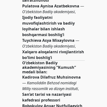
san’atshunosi
Pulatova Aynisa Azatbekovna
—
O‘zbekiston Badiiy akademiyasi
,
Ijodiy faoliyatni
muvofiqlashtirish va badiiy
loyihalar bilan ishlash
boshqarmasi boshlig‘i
Tuychieva Asya Mixaylovna
—
O‘zbekiston Badiiy akademiyasi
,
Xalqaro aloqalarni rivojlantirish
bo‘limi boshlig‘i
O‘zbekiston Badiiy
akademiyasining “Kumush”
medali bilan:
Kadirova Dilafruz Muhsinovna
—
Kamoliddin Behzod nomidagi
Milliy rassomlik va dizayn instituti
,
San’at tarixi va nazariyasi
kafedrasi professori
Bobokulov Anvar Nutfullaevich