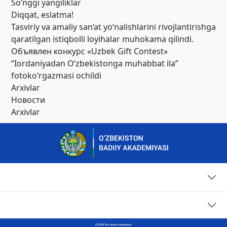
So’nggi yangiliklar
Diqqat, eslatma!
Tasviriy va amaliy san’at yo‘nalishlarini rivojlantirishga
qaratilgan istiqbolli loyihalar muhokama qilindi.
Объявлен конкурс «Uzbek Gift Contest»
“Iordaniyadan O‘zbekistonga muhabbat ila”
fotoko‘rgazmasi ochildi
Arxivlar
Новости
Arxivlar
Страницы
Контакты
© 2026. Все права защищены