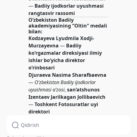
—
Badiiy ijodkorlar uyushmasi
rangtasvir rassomi
O‘zbekiston Badiiy
akademiyasining “Oltin” medali
bilan:
Kodzayeva Lyudmila Xodji-
Murzayevna
—
Badiiy
ko‘rgazmalar direksiyasi ilmiy
ishlar bo‘yicha direktor
o‘rinbosari
Djuraeva Nasima Sharafbaevna
—
O‘zbekiston Badiiy ijodkorlar
uyushmasi a’zosi
,
san’atshunos
Izentaev Jarilkagan Jollibaevich
—
Toshkent Fotosuratlar uyi
direktori