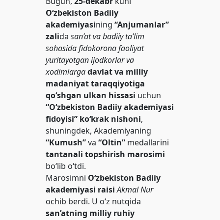
Bugun,
25-dekabr
kuni
O‘zbekiston Badiiy
akademiyasi
ning
“Anjumanlar”
zali
da
san’at va badiiy ta’lim
sohasida fidokorona faoliyat
yuritayotgan ijodkorlar va
xodimlarga
davlat va milliy
madaniyat taraqqiyotiga
qo‘shgan ulkan hissasi
uchun
“O‘zbekiston Badiiy akademiyasi
fidoyisi” ko‘krak nishoni
,
shuningdek, Akademiyaning
“Kumush”
va
“Oltin”
medallarini
tantanali topshirish marosimi
bo‘lib o‘tdi.
Marosimni
O‘zbekiston Badiiy
akademiyasi raisi
Akmal Nur
ochib berdi. U o‘z nutqida
san’atning milliy ruhiy