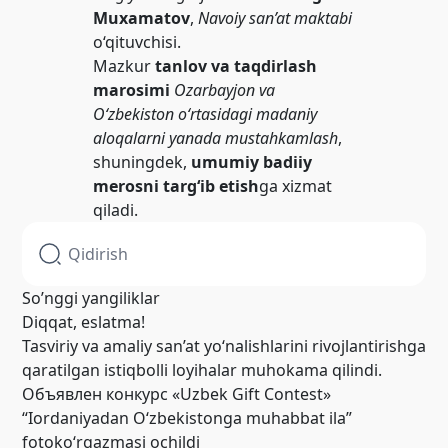
Muxamatov
,
Navoiy san’at maktabi
o‘qituvchisi.
Mazkur
tanlov va taqdirlash
marosimi
Ozarbayjon va
O‘zbekiston o‘rtasidagi madaniy
aloqalarni yanada mustahkamlash
,
shuningdek,
umumiy badiiy
merosni targ‘ib etish
ga xizmat
qiladi.
So’nggi yangiliklar
Diqqat, eslatma!
Tasviriy va amaliy san’at yo‘nalishlarini rivojlantirishga
qaratilgan istiqbolli loyihalar muhokama qilindi.
Объявлен конкурс «Uzbek Gift Contest»
“Iordaniyadan O‘zbekistonga muhabbat ila”
fotoko‘rgazmasi ochildi