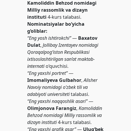
Kamoliddin Behzod nomidagi
Milliy rassomlik va dizayn
instituti
4-kurs talabasi.
Nominatsiyalar bo‘yicha
g‘oliblar:
“Eng yosh ishtirokchi”
—
Baxatov
Dulat
,
Jollibay Izentayev nomidagi
Qoraqalpog‘iston Respublikasi
ixtisoslashtirilgan san’at maktab-
internati
o‘quvchisi.
“Eng yaxshi portret”
—
Imomaliyeva Gulbahor
,
Alisher
Navoiy nomidagi o‘zbek tili va
adabiyoti universiteti
talabasi.
“Eng yaxshi naqqoshlik asari”
—
Olimjonova Farangiz
,
Kamoliddin
Behzod nomidagi Milliy rassomlik va
dizayn instituti
4-kurs talabasi.
“Eng yaxshi grafik asar”
—
Ulug‘bek