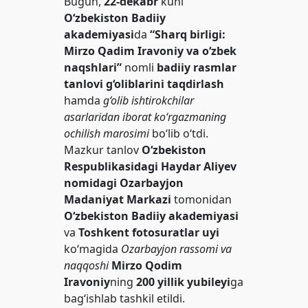
Bugun,
22-dekabr
kuni
O‘zbekiston Badiiy
akademiyasi
da
“Sharq birligi:
Mirzo Qadim Iravoniy va o‘zbek
naqshlari”
nomli
badiiy rasmlar
tanlovi g‘oliblarini taqdirlash
hamda
g‘olib ishtirokchilar
asarlaridan iborat ko‘rgazmaning
ochilish marosimi
bo‘lib o‘tdi.
Mazkur tanlov
O‘zbekiston
Respublikasidagi Haydar Aliyev
nomidagi Ozarbayjon
Madaniyat Markazi
tomonidan
O‘zbekiston Badiiy akademiyasi
va
Toshkent fotosuratlar uyi
ko‘magida
Ozarbayjon rassomi va
naqqoshi
Mirzo Qodim
Iravoniy
ning
200 yillik yubileyi
ga
bag‘ishlab tashkil etildi.