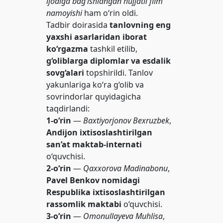
ijodiga bag‘ishlangan hujjatli film
namoyishi
ham o‘rin oldi.
Tadbir doirasida
tanlovning eng
yaxshi asarlaridan iborat
ko‘rgazma
tashkil etilib,
g‘oliblarga diplomlar va esdalik
sovg‘alari
topshirildi. Tanlov
yakunlariga ko‘ra g‘olib va
sovrindorlar quyidagicha
taqdirlandi:
1-o‘rin
—
Baxtiyorjonov Bexruzbek
,
Andijon ixtisoslashtirilgan
san’at maktab-internati
o‘quvchisi.
2-o‘rin
—
Qaxxorova Madinabonu
,
Pavel Benkov nomidagi
Respublika ixtisoslashtirilgan
rassomlik maktabi
o‘quvchisi.
3-o‘rin
—
Omonullayeva Muhlisa
,