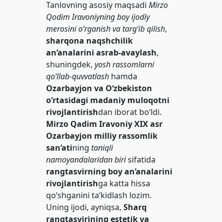
Tanlovning asosiy maqsadi
Mirzo
Qodim Iravoniyning boy ijodiy
merosini o‘rganish va targ‘ib qilish
,
sharqona naqshchilik
an’analarini asrab-avaylash
,
shuningdek,
yosh rassomlarni
qo‘llab-quvvatlash
hamda
Ozarbayjon va O‘zbekiston
o‘rtasidagi madaniy muloqotni
rivojlantirish
dan iborat bo‘ldi.
Mirzo Qadim Iravoniy
XIX asr
Ozarbayjon milliy rassomlik
san’ati
ning
taniqli
namoyandalaridan biri
sifatida
rangtasvirning boy an’analarini
rivojlantirish
ga katta hissa
qo‘shganini ta’kidlash lozim.
Uning ijodi, ayniqsa,
Sharq
rangtasvirining estetik va