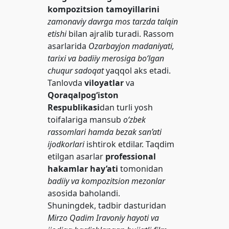
kompozitsion tamoyillarini
zamonaviy davrga mos tarzda talqin
etishi
bilan ajralib turadi. Rassom
asarlarida
Ozarbayjon madaniyati,
tarixi va badiiy merosiga bo‘lgan
chuqur sadoqat
yaqqol aks etadi.
Tanlovda
viloyatlar
va
Qoraqalpog‘iston
Respublikasi
dan turli yosh
toifalariga mansub
o‘zbek
rassomlari hamda bezak san’ati
ijodkorlari
ishtirok etdilar. Taqdim
etilgan asarlar
professional
hakamlar hay’ati
tomonidan
badiiy va kompozitsion mezonlar
asosida baholandi.
Shuningdek, tadbir dasturidan
Mirzo Qadim Iravoniy hayoti va