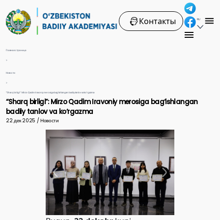
Контакты
RU
Главная страница
>
Новости
>
“Sharq birligi”: Mirzo Qadim Iravoniy merosiga bag‘ishlangan badiiy tanlov va ko‘rgazma
“Sharq birligi”: Mirzo Qadim Iravoniy merosiga bag‘ishlangan
badiiy tanlov va ko‘rgazma
22 дек 2025 / Новости