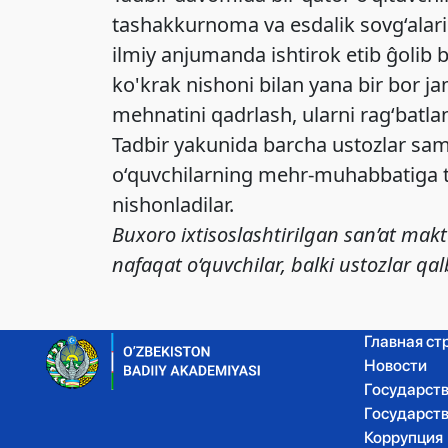
tashakkurnoma va esdalik sovg‘alari 
ilmiy anjumanda ishtirok etib ĝolib 
ko'krak nishoni bilan yana bir bor ja
mehnatini qadrlash, ularni rag‘batlan
Tadbir yakunida barcha ustozlar samim
o‘quvchilarning mehr-muhabbatiga to
nishonladilar.
Buxoro ixtisoslashtirilgan san’at ma
nafaqat o‘quvchilar, balki ustozlar q
Главная ст
Новости
Государст
Государст
Коррупция