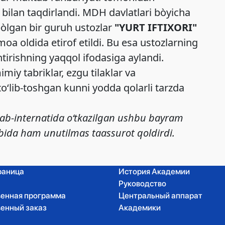
bilan taqdirlandi. MDH davlatlari bòyicha
bòlgan bir guruh ustozlar
"YURT IFTIXORI"
moa oldida etirof etildi. Bu esa ustozlarning
tirishning yaqqol ifodasiga aylandi.
iy tabriklar, ezgu tilaklar va
‘lib-toshgan kunni yodda qolarli tarzda
ktab-internatida o‘tkazilgan ushbu bayram
albida ham unutilmas taassurot qoldirdi.
раница
История Академии
Руководство
венная программа
Центральный аппарат
венный заказ
Академики