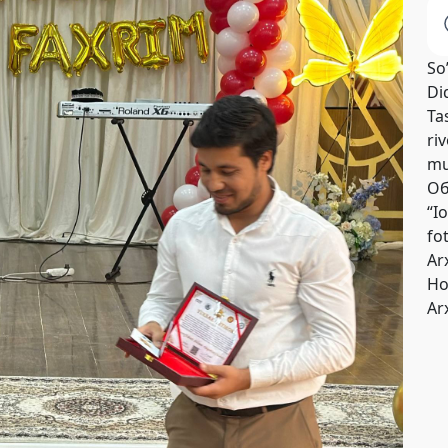
So
Di
Tas
riv
mu
Об
“I
fo
Ar
Но
Ar