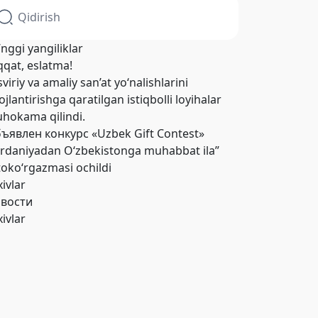
’nggi yangiliklar
qqat, eslatma!
viriy va amaliy san’at yo‘nalishlarini
ojlantirishga qaratilgan istiqbolli loyihalar
hokama qilindi.
ъявлен конкурс «Uzbek Gift Contest»
ordaniyadan O‘zbekistonga muhabbat ila”
toko‘rgazmasi ochildi
xivlar
вости
xivlar