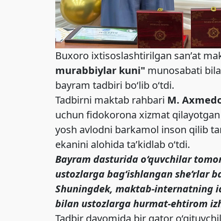
Buxoro ixtisoslashtirilgan san’at ma
murabbiylar kuni"
munosabati bil
bayram tadbiri bo‘lib o‘tdi.
Tadbirni maktab rahbari
M. Axmed
uchun fidokorona xizmat qilayotgan u
yosh avlodni barkamol inson qilib t
ekanini alohida ta’kidlab o‘tdi.
Bayram dasturida o‘quvchilar tomoni
ustozlarga bag‘ishlangan she’rlar ba
Shuningdek, maktab-internatning iqti
bilan ustozlarga hurmat-ehtirom izho
Tadbir davomida bir qator o‘qituvch