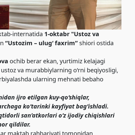
ktab-internatida
1-oktabr "Ustoz va
an
“Ustozim – ulug‘ faxrim”
shiori ostida
ova
ochib berar ekan, yurtimiz kelajagi
stoz va murabbiylarning o‘rni beqiyosligi,
arbiyalashda ularning mehnati bebaho
dan ijro etilgan kuy-qo‘shiqlar,
rchaga ko‘tarinki kayfiyat bag‘ishladi.
dorli san’atkorlari o‘z ijodiy chiqishlari
r qildilar.
ilar maktab rahbariyati tomonidan