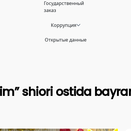
Государственный
заказ
Коррупция
Открытые данные
im” shiori ostida bayram