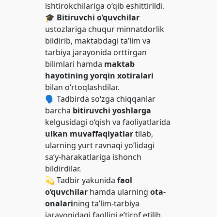
ishtirokchilariga o‘qib eshittirildi.
🎓
Bitiruvchi o‘quvchilar
ustozlariga chuqur minnatdorlik
bildirib, maktabdagi ta’lim va
tarbiya jarayonida orttirgan
bilimlari hamda
maktab
hayotining yorqin xotiralari
bilan o‘rtoqlashdilar.
🗣️ Tadbirda so‘zga chiqqanlar
barcha
bitiruvchi yoshlarga
kelgusidagi o‘qish va faoliyatlarida
ulkan muvaffaqiyatlar
tilab,
ularning yurt ravnaqi yo‘lidagi
sa’y-harakatlariga ishonch
bildirdilar.
💫 Tadbir yakunida
faol
o‘quvchilar
hamda ularning
ota-
onalari
ning ta’lim-tarbiya
jarayonidagi faolligi e’tirof etilib,