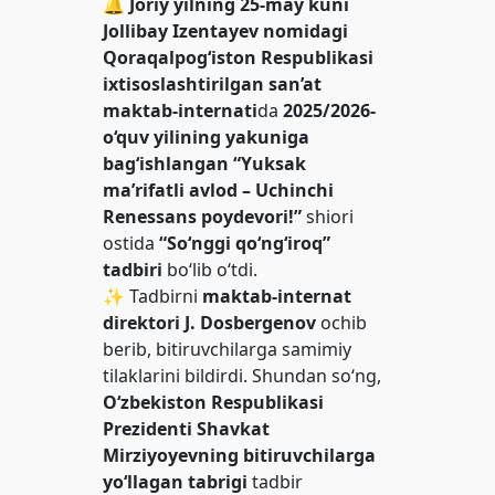
🔔
Joriy yilning 25-may kuni
Jollibay Izentayev nomidagi
Qoraqalpog‘iston Respublikasi
ixtisoslashtirilgan san’at
maktab-internati
da
2025/2026-
o‘quv yilining yakuniga
bag‘ishlangan
“Yuksak
ma’rifatli avlod – Uchinchi
Renessans poydevori!”
shiori
ostida
“So‘nggi qo‘ng‘iroq”
tadbiri
bo‘lib o‘tdi.
✨ Tadbirni
maktab-internat
direktori J. Dosbergenov
ochib
berib, bitiruvchilarga samimiy
tilaklarini bildirdi. Shundan so‘ng,
O‘zbekiston Respublikasi
Prezidenti Shavkat
Mirziyoyevning bitiruvchilarga
yo‘llagan tabrigi
tadbir