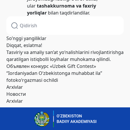
ular
tashakkurnoma va faxriy
yorliqlar
bilan taqdirlandilar.
So’nggi yangiliklar
Diqqat, eslatma!
Tasviriy va amaliy san’at yo‘nalishlarini rivojlantirishga
qaratilgan istiqbolli loyihalar muhokama qilindi.
Объявлен конкурс «Uzbek Gift Contest»
“Iordaniyadan O‘zbekistonga muhabbat ila”
fotoko‘rgazmasi ochildi
Arxivlar
Новости
Arxivlar