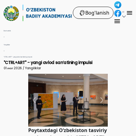
Bog'lanish
UZ
Bosh sahifa
>
Yangiliklar
>
"CTRL+ART" - yangi avlod sanʼatining impulsi
"CTRL+ART" - yangi avlod sanʼatining impulsi
01 июл 2026 / Yangiliklar
Poytaxtdagi O‘zbekiston tasviriy