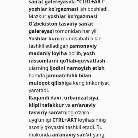
san’at galereyasi
da
“CTRL+ART”
yoshlar ko‘rgazmasi
ish boshladi.
Mazkur
yoshlar ko‘rgazmasi
O‘zbekiston tasviriy san’at
galereyasi
tomonidan har yili
Yoshlar kuni
munosabati bilan
tashkil etiladigan
zamonaviy
madaniy loyiha
bo‘lib,
yosh
rassomlarni qo‘llab-quvvatlash
,
ularning
ijodini namoyish etish
hamda
jamoatchilik bilan
muloqot qilish
iga keng imkoniyat
yaratadi.
Raqamli davr
,
urbanizatsiya
,
klipli tafakkur
va
an’anaviy
tasviriy san’at
ning o‘zaro
uyg‘unligi
CTRL+ART
loyihasining
asosiy g‘oyasini tashkil etadi. Bu
makonda
an’anaviy san’at
yangi