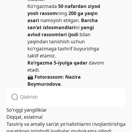
Ko‘rgazmada
50 nafardan ziyod
yosh rassom
ning
200 ga yaqin
asari
namoyish etilgan.
Barcha
san’at ixlosmandlari
ni
yangi
avlod rassomlari ijodi
bilan
yaqindan tanishish uchun
ko‘rgazmaga tashrif buyurishga
taklif etamiz.
Ko‘rgazma 5-iyulga qadar
davom
etadi.
📸 Fotorassom:
Nazira
Boymurodova
.
So’nggi yangiliklar
Diqqat, eslatma!
Tasviriy va amaliy san’at yo‘nalishlarini rivojlantirishga
qaratilgan istiqbolli loyihalar muhokama qilindi.