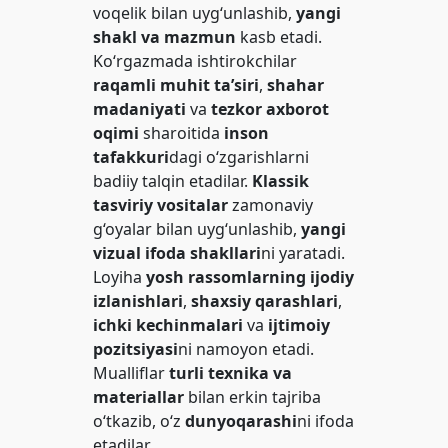
voqelik bilan uyg‘unlashib,
yangi
shakl va mazmun
kasb etadi.
Ko‘rgazmada ishtirokchilar
raqamli muhit ta’siri
,
shahar
madaniyati
va
tezkor axborot
oqimi
sharoitida
inson
tafakkuri
dagi o‘zgarishlarni
badiiy talqin etadilar.
Klassik
tasviriy vositalar
zamonaviy
g‘oyalar bilan uyg‘unlashib,
yangi
vizual ifoda shakllari
ni yaratadi.
Loyiha
yosh rassomlarning ijodiy
izlanishlari
,
shaxsiy qarashlari
,
ichki kechinmalari
va
ijtimoiy
pozitsiyasi
ni namoyon etadi.
Mualliflar
turli texnika va
materiallar
bilan erkin tajriba
o‘tkazib, o‘z
dunyoqarashi
ni ifoda
etadilar.