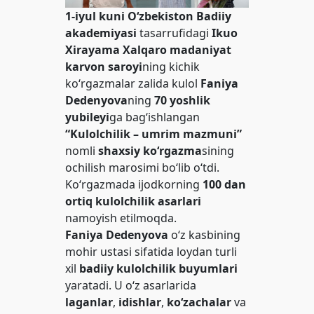
1-iyul kuni
O‘zbekiston Badiiy
akademiyasi
tasarrufidagi
Ikuo
Xirayama Xalqaro madaniyat
karvon saroyi
ning kichik
ko‘rgazmalar zalida kulol
Faniya
Dedenyova
ning
70 yoshlik
yubileyi
ga bag‘ishlangan
“Kulolchilik – umrim mazmuni”
nomli
shaxsiy ko‘rgazma
sining
ochilish marosimi bo‘lib o‘tdi.
Ko‘rgazmada ijodkorning
100 dan
ortiq kulolchilik asarlari
namoyish etilmoqda.
Faniya Dedenyova
o‘z kasbining
mohir ustasi sifatida loydan turli
xil
badiiy kulolchilik buyumlari
yaratadi. U o‘z asarlarida
laganlar
,
idishlar
,
ko‘zachalar
va