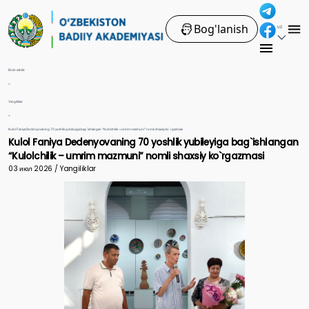
Bog'lanish
UZ
Bosh sahifa
>
Yangiliklar
>
Kulol Faniya Dedenyovaning 70 yoshlik yubileyiga bag`ishlangan “Kulolchilik – umrim mazmuni” nomli shaxsiy ko`rgazmasi
Kulol Faniya Dedenyovaning 70 yoshlik yubileyiga bag`ishlangan
“Kulolchilik – umrim mazmuni” nomli shaxsiy ko`rgazmasi
03 июл 2026 / Yangiliklar