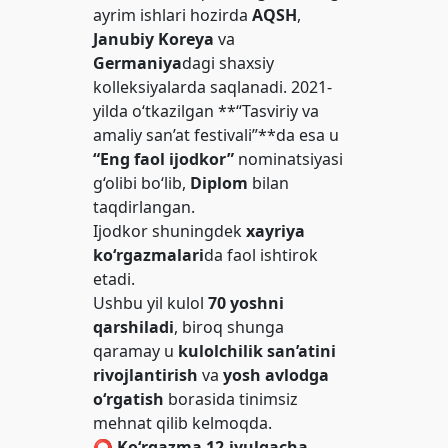
ayrim ishlari hozirda
AQSH
,
Janubiy Koreya
va
Germaniya
dagi shaxsiy
kolleksiyalarda saqlanadi. 2021-
yilda o‘tkazilgan **“Tasviriy va
amaliy san’at festivali”**da esa u
“Eng faol ijodkor”
nominatsiyasi
g‘olibi bo‘lib,
Diplom
bilan
taqdirlangan.
Ijodkor shuningdek
xayriya
ko‘rgazmalari
da faol ishtirok
etadi.
Ushbu yil kulol
70 yoshni
qarshiladi
, biroq shunga
qaramay u
kulolchilik san’atini
rivojlantirish
va
yosh avlodga
o‘rgatish
borasida tinimsiz
mehnat qilib kelmoqda.
⭕️ Ko‘rgazma 12-iyulgacha