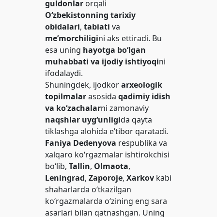
guldonlar
orqali
O‘zbekistonning tarixiy
obidalari
,
tabiati
va
me’morchiligi
ni aks ettiradi. Bu
esa uning
hayotga bo‘lgan
muhabbati va ijodiy ishtiyoqi
ni
ifodalaydi.
Shuningdek, ijodkor
arxeologik
topilmalar
asosida
qadimiy idish
va ko‘zachalar
ni zamonaviy
naqshlar uyg‘unligi
da qayta
tiklashga alohida e’tibor qaratadi.
Faniya Dedenyova
respublika va
xalqaro ko‘rgazmalar ishtirokchisi
bo‘lib,
Tallin
,
Olmaota
,
Leningrad
,
Zaporoje
,
Xarkov
kabi
shaharlarda o‘tkazilgan
ko‘rgazmalarda o‘zining eng sara
asarlari bilan qatnashgan. Uning