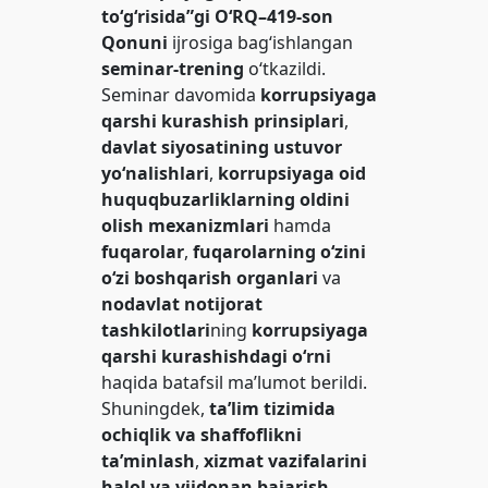
to‘g‘risida”gi O‘RQ–419-son
Qonuni
ijrosiga bag‘ishlangan
seminar-trening
o‘tkazildi.
Seminar davomida
korrupsiyaga
qarshi kurashish prinsiplari
,
davlat siyosatining ustuvor
yo‘nalishlari
,
korrupsiyaga oid
huquqbuzarliklarning oldini
olish mexanizmlari
hamda
fuqarolar
,
fuqarolarning o‘zini
o‘zi boshqarish organlari
va
nodavlat notijorat
tashkilotlari
ning
korrupsiyaga
qarshi kurashishdagi o‘rni
haqida batafsil ma’lumot berildi.
Shuningdek,
ta’lim tizimida
ochiqlik va shaffoflikni
ta’minlash
,
xizmat vazifalarini
halol va vijdonan bajarish
,