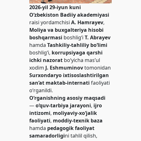
2026-yil 29-iyun kuni
O‘zbekiston Badiiy akademiyasi
raisi yordamchisi
A. Hamrayev
,
Moliya va buxgalteriya hisobi
boshqarmasi
boshlig‘i
T. Abrayev
hamda
Tashkiliy-tahliliy bo‘limi
boshlig‘i,
korrupsiyaga qarshi
ichki nazorat
bo‘yicha mas’ul
xodim
J. Eshmuminov
tomonidan
Surxondaryo ixtisoslashtirilgan
san’at maktab-internati
faoliyati
o‘rganildi.
O‘rganishning asosiy maqsadi
—
o‘quv-tarbiya jarayoni
,
ijro
intizomi
,
moliyaviy-xo‘jalik
faoliyati
,
moddiy-texnik baza
hamda
pedagogik faoliyat
samaradorligi
ni tahlil qilish,