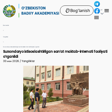
Bog'lanish
UZ
Bosh sahifa
>
Yangiliklar
>
Surxondaryo ixtisoslashtirilgan san’at maktab-internati faoliyati o‘rganildi
Surxondaryo ixtisoslashtirilgan san’at maktab-internati faoliyati
o‘rganildi
30 июн 2026 / Yangiliklar