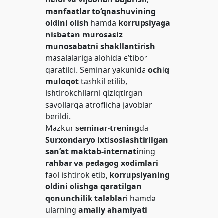
manfaatlar to‘qnashuvining
oldini olish
hamda
korrupsiyaga
nisbatan murosasiz
munosabatni shakllantirish
masalalariga alohida e’tibor
qaratildi. Seminar yakunida
ochiq
muloqot
tashkil etilib,
ishtirokchilarni qiziqtirgan
savollarga atroflicha javoblar
berildi.
Mazkur
seminar-trening
da
Surxondaryo ixtisoslashtirilgan
san’at maktab-internati
ning
rahbar va pedagog xodimlari
faol ishtirok etib,
korrupsiyaning
oldini olishga qaratilgan
qonunchilik talablari
hamda
ularning
amaliy ahamiyati