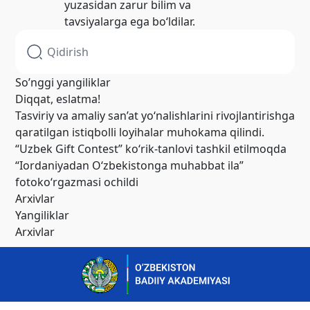
yuzasidan zarur bilim va
tavsiyalarga ega bo‘ldilar.
So’nggi yangiliklar
Diqqat, eslatma!
Tasviriy va amaliy san’at yo‘nalishlarini rivojlantirishga
qaratilgan istiqbolli loyihalar muhokama qilindi.
“Uzbek Gift Contest” ko‘rik-tanlovi tashkil etilmoqda
“Iordaniyadan O‘zbekistonga muhabbat ila”
fotoko‘rgazmasi ochildi
Arxivlar
Yangiliklar
Arxivlar