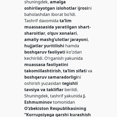
shuningdek,
amalga
oshirilayotgan islohotlar ijrosi
ni
baholashdan iborat bo‘ldi.
Tashrif davomida
ta’lim
muassasasida yaratilgan shart-
sharoitlar
,
o‘quv xonalari
,
amaliy mashg‘ulotlar jarayoni
,
hujjatlar yuritilishi
hamda
boshqaruv faoliyati
ko‘zdan
kechirildi. O‘rganish yakunida
muassasa faoliyatini
takomillashtirish
,
ta’lim sifati
va
boshqaruv samaradorligi
ni
oshirish yuzasidan
tegishli
tavsiya va takliflar
berildi.
Shuningdek, tashrif yakunida
J.
Eshmuminov
tomonidan
O‘zbekiston Respublikasining
“Korrupsiyaga qarshi kurashish