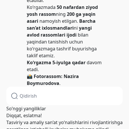
etadilar.
Ko‘rgazmada
50 nafardan ziyod
yosh rassom
ning
200 ga yaqin
asari
namoyish etilgan.
Barcha
san’at ixlosmandlari
ni
yangi
avlod rassomlari ijodi
bilan
yaqindan tanishish uchun
ko‘rgazmaga tashrif buyurishga
taklif etamiz.
Ko‘rgazma 5-iyulga qadar
davom
etadi.
📸 Fotorassom:
Nazira
Boymurodova
.
So’nggi yangiliklar
Diqqat, eslatma!
Tasviriy va amaliy san’at yo‘nalishlarini rivojlantirishga