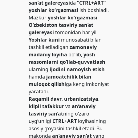
san’at galereyasi
da
“CTRL+ART”
yoshlar ko‘rgazmasi
ish boshladi.
Mazkur
yoshlar ko‘rgazmasi
O‘zbekiston tasviriy san’at
galereyasi
tomonidan har yili
Yoshlar kuni
munosabati bilan
tashkil etiladigan
zamonaviy
madaniy loyiha
bo‘lib,
yosh
rassomlarni qo‘llab-quvvatlash
,
ularning
ijodini namoyish etish
hamda
jamoatchilik bilan
muloqot qilish
iga keng imkoniyat
yaratadi.
Raqamli davr
,
urbanizatsiya
,
klipli tafakkur
va
an’anaviy
tasviriy san’at
ning o‘zaro
uyg‘unligi
CTRL+ART
loyihasining
asosiy g‘oyasini tashkil etadi. Bu
makonda
an’anaviy san’at
yangi