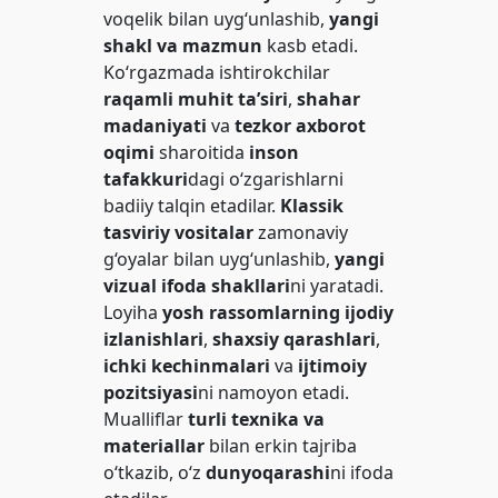
voqelik bilan uyg‘unlashib,
yangi
shakl va mazmun
kasb etadi.
Ko‘rgazmada ishtirokchilar
raqamli muhit ta’siri
,
shahar
madaniyati
va
tezkor axborot
oqimi
sharoitida
inson
tafakkuri
dagi o‘zgarishlarni
badiiy talqin etadilar.
Klassik
tasviriy vositalar
zamonaviy
g‘oyalar bilan uyg‘unlashib,
yangi
vizual ifoda shakllari
ni yaratadi.
Loyiha
yosh rassomlarning ijodiy
izlanishlari
,
shaxsiy qarashlari
,
ichki kechinmalari
va
ijtimoiy
pozitsiyasi
ni namoyon etadi.
Mualliflar
turli texnika va
materiallar
bilan erkin tajriba
o‘tkazib, o‘z
dunyoqarashi
ni ifoda