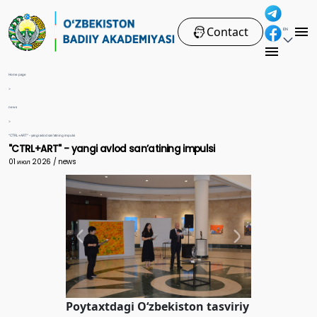
Contact
EN
Home page
>
news
>
"CTRL+ART" - yangi avlod sanʼatining impulsi
"CTRL+ART" - yangi avlod sanʼatining impulsi
01 июл 2026 / news
Poytaxtdagi O‘zbekiston tasviriy