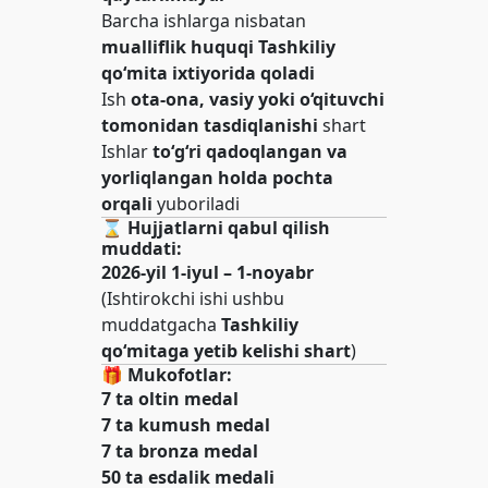
Barcha ishlarga nisbatan
mualliflik huquqi Tashkiliy
qo‘mita ixtiyorida qoladi
Ish
ota-ona, vasiy yoki o‘qituvchi
tomonidan tasdiqlanishi
shart
Ishlar
to‘g‘ri qadoqlangan va
yorliqlangan holda pochta
orqali
yuboriladi
⌛️
Hujjatlarni qabul qilish
muddati:
2026-yil 1-iyul – 1-noyabr
(Ishtirokchi ishi ushbu
muddatgacha
Tashkiliy
qo‘mitaga yetib kelishi shart
)
🎁
Mukofotlar:
7 ta oltin medal
7 ta kumush medal
7 ta bronza medal
50 ta esdalik medali