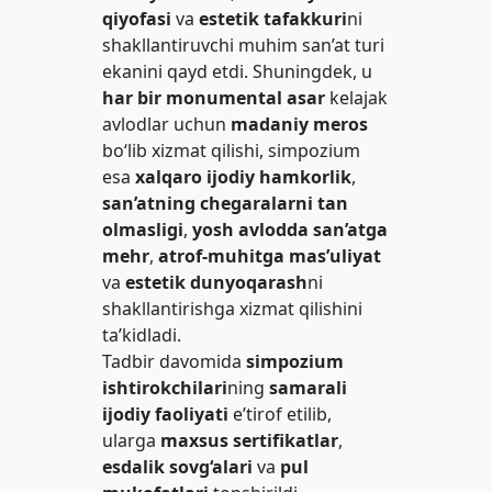
qiyofasi
va
estetik tafakkuri
ni
shakllantiruvchi muhim san’at turi
ekanini qayd etdi. Shuningdek, u
har bir monumental asar
kelajak
avlodlar uchun
madaniy meros
bo‘lib xizmat qilishi, simpozium
esa
xalqaro ijodiy hamkorlik
,
san’atning chegaralarni tan
olmasligi
,
yosh avlodda san’atga
mehr
,
atrof-muhitga mas’uliyat
va
estetik dunyoqarash
ni
shakllantirishga xizmat qilishini
ta’kidladi.
Tadbir davomida
simpozium
ishtirokchilari
ning
samarali
ijodiy faoliyati
e’tirof etilib,
ularga
maxsus sertifikatlar
,
esdalik sovg‘alari
va
pul