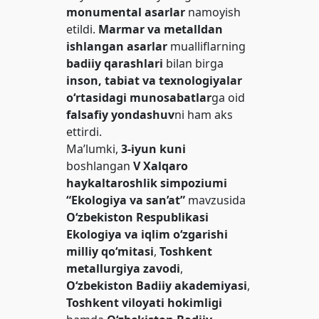
monumental asarlar
namoyish
etildi.
Marmar va metalldan
ishlangan asarlar
mualliflarning
badiiy qarashlari
bilan birga
inson, tabiat va texnologiyalar
o‘rtasidagi munosabatlar
ga oid
falsafiy yondashuv
ni ham aks
ettirdi.
Ma’lumki,
3-iyun kuni
boshlangan
V Xalqaro
haykaltaroshlik simpoziumi
“Ekologiya va san’at”
mavzusida
O‘zbekiston Respublikasi
Ekologiya va iqlim o‘zgarishi
milliy qo‘mitasi
,
Toshkent
metallurgiya zavodi
,
O‘zbekiston Badiiy akademiyasi
,
Toshkent viloyati hokimligi