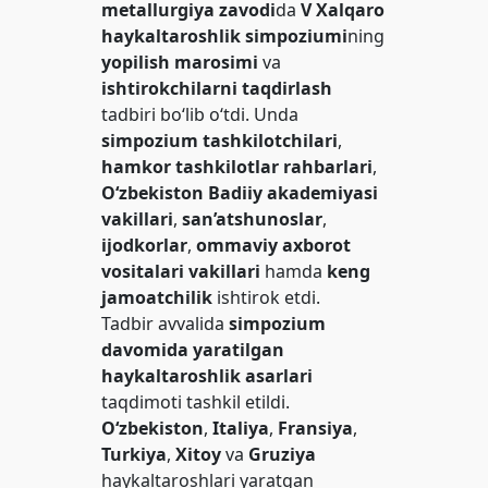
metallurgiya zavodi
da
V Xalqaro
haykaltaroshlik simpoziumi
ning
yopilish marosimi
va
ishtirokchilarni taqdirlash
tadbiri bo‘lib o‘tdi. Unda
simpozium tashkilotchilari
,
hamkor tashkilotlar rahbarlari
,
O‘zbekiston Badiiy akademiyasi
vakillari
,
san’atshunoslar
,
ijodkorlar
,
ommaviy axborot
vositalari vakillari
hamda
keng
jamoatchilik
ishtirok etdi.
Tadbir avvalida
simpozium
davomida yaratilgan
haykaltaroshlik asarlari
taqdimoti tashkil etildi.
O‘zbekiston
,
Italiya
,
Fransiya
,
Turkiya
,
Xitoy
va
Gruziya
haykaltaroshlari yaratgan