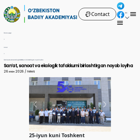
Contact
EN
Home page
>
news
>
San’at, sanoat va ekologik tafakkurni birlashtirgan noyob loyiha
San’at, sanoat va ekologik tafakkurni birlashtirgan noyob loyiha
26 июн 2026 / news
25-iyun kuni
Toshkent