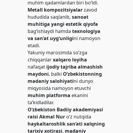
muhim qadamlardan biri bo‘ldi.
Metall kompozitsiyalar
zavod
hududida saqlanib,
sanoat
muhitiga yangi estetik qiyofa
bag‘ishlaydi hamda
texnologiya
va san’at uyg‘unligi
ni namoyon
etadi.
Yakuniy marosimda so‘zga
chiqqanlar
xalqaro loyiha
nafaqat
ijodiy tajriba almashish
maydoni
, balki
O‘zbekistonning
madaniy salohiyati
ni dunyo
miqyosida namoyon etuvchi
muhim platforma
ekanini
ta’kidladilar.
O‘zbekiston Badiiy akademiyasi
raisi Akmal Nur
o‘z nutqida
haykaltaroshlik san’ati
xalqning
tarixiy xotirasi
,
madaniy