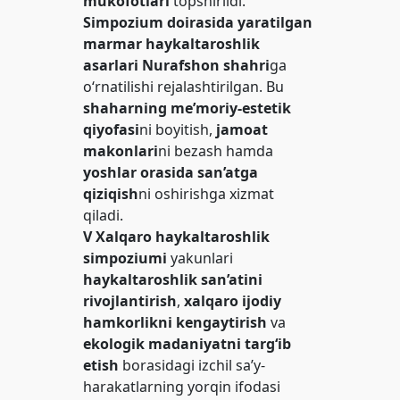
mukofotlari
topshirildi.
Simpozium doirasida yaratilgan
marmar haykaltaroshlik
asarlari
Nurafshon shahri
ga
o‘rnatilishi rejalashtirilgan. Bu
shaharning me’moriy-estetik
qiyofasi
ni boyitish,
jamoat
makonlari
ni bezash hamda
yoshlar orasida san’atga
qiziqish
ni oshirishga xizmat
qiladi.
V Xalqaro haykaltaroshlik
simpoziumi
yakunlari
haykaltaroshlik san’atini
rivojlantirish
,
xalqaro ijodiy
hamkorlikni kengaytirish
va
ekologik madaniyatni targ‘ib
etish
borasidagi izchil sa’y-
harakatlarning yorqin ifodasi