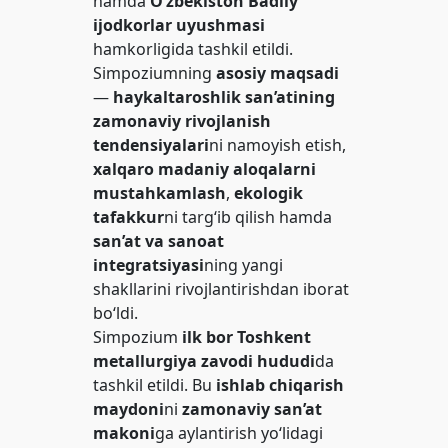
hamda
O‘zbekiston Badiiy
ijodkorlar uyushmasi
hamkorligida tashkil etildi.
Simpoziumning
asosiy maqsadi
—
haykaltaroshlik san’atining
zamonaviy rivojlanish
tendensiyalari
ni namoyish etish,
xalqaro madaniy aloqalarni
mustahkamlash
,
ekologik
tafakkur
ni targ‘ib qilish hamda
san’at va sanoat
integratsiyasi
ning yangi
shakllarini rivojlantirishdan iborat
bo‘ldi.
Simpozium
ilk bor Toshkent
metallurgiya zavodi hududi
da
tashkil etildi. Bu
ishlab chiqarish
maydoni
ni
zamonaviy san’at
makoni
ga aylantirish yo‘lidagi