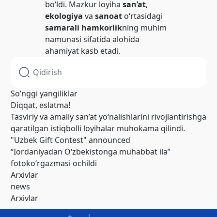
bo‘ldi. Mazkur loyiha
san’at
,
ekologiya
va
sanoat
o‘rtasidagi
samarali hamkorlik
ning muhim
namunasi sifatida alohida
ahamiyat kasb etadi.
So’nggi yangiliklar
Diqqat, eslatma!
Tasviriy va amaliy san’at yo‘nalishlarini rivojlantirishga
qaratilgan istiqbolli loyihalar muhokama qilindi.
"Uzbek Gift Contest" announced
“Iordaniyadan O‘zbekistonga muhabbat ila”
fotoko‘rgazmasi ochildi
Arxivlar
news
Arxivlar