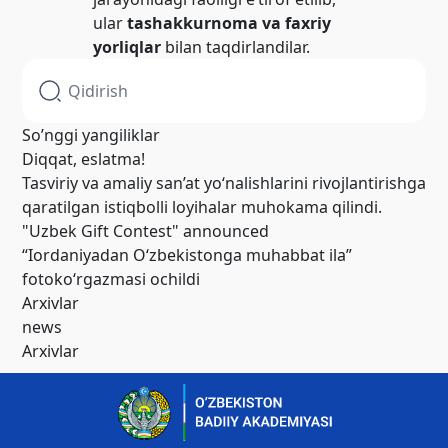
ular
tashakkurnoma va faxriy
yorliqlar
bilan taqdirlandilar.
So’nggi yangiliklar
Diqqat, eslatma!
Tasviriy va amaliy san’at yo‘nalishlarini rivojlantirishga
qaratilgan istiqbolli loyihalar muhokama qilindi.
"Uzbek Gift Contest" announced
“Iordaniyadan O‘zbekistonga muhabbat ila”
fotoko‘rgazmasi ochildi
Arxivlar
news
Arxivlar