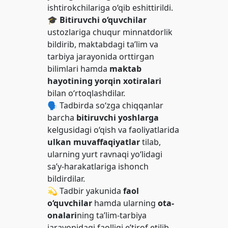
ishtirokchilariga o‘qib eshittirildi.
🎓
Bitiruvchi o‘quvchilar
ustozlariga chuqur minnatdorlik
bildirib, maktabdagi ta’lim va
tarbiya jarayonida orttirgan
bilimlari hamda
maktab
hayotining yorqin xotiralari
bilan o‘rtoqlashdilar.
🗣️ Tadbirda so‘zga chiqqanlar
barcha
bitiruvchi yoshlarga
kelgusidagi o‘qish va faoliyatlarida
ulkan muvaffaqiyatlar
tilab,
ularning yurt ravnaqi yo‘lidagi
sa’y-harakatlariga ishonch
bildirdilar.
💫 Tadbir yakunida
faol
o‘quvchilar
hamda ularning
ota-
onalari
ning ta’lim-tarbiya
jarayonidagi faolligi e’tirof etilib,