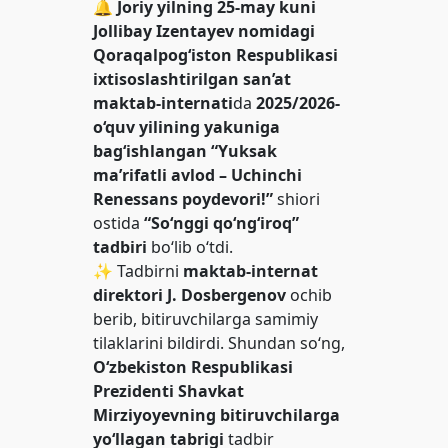
🔔
Joriy yilning 25-may kuni
Jollibay Izentayev nomidagi
Qoraqalpog‘iston Respublikasi
ixtisoslashtirilgan san’at
maktab-internati
da
2025/2026-
o‘quv yilining yakuniga
bag‘ishlangan
“Yuksak
ma’rifatli avlod – Uchinchi
Renessans poydevori!”
shiori
ostida
“So‘nggi qo‘ng‘iroq”
tadbiri
bo‘lib o‘tdi.
✨ Tadbirni
maktab-internat
direktori J. Dosbergenov
ochib
berib, bitiruvchilarga samimiy
tilaklarini bildirdi. Shundan so‘ng,
O‘zbekiston Respublikasi
Prezidenti Shavkat
Mirziyoyevning bitiruvchilarga
yo‘llagan tabrigi
tadbir