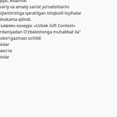
qqat, eslatma!
viriy va amaliy san’at yo‘nalishlarini
ojlantirishga qaratilgan istiqbolli loyihalar
hokama qilindi.
ъявлен конкурс «Uzbek Gift Contest»
ordaniyadan O‘zbekistonga muhabbat ila”
toko‘rgazmasi ochildi
xivlar
вости
xivlar