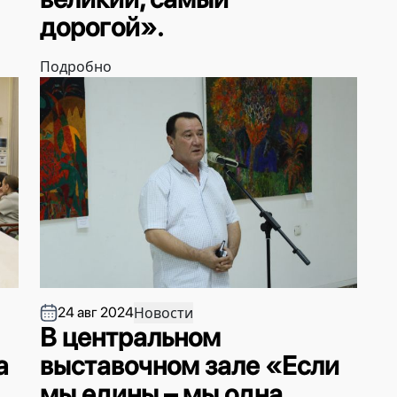
дорогой».
Подробно
Новости
24 авг 2024
В центральном
a
выставочном зале «Если
мы едины – мы одна