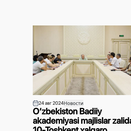
Новости
24 авг 2024
O‘zbekiston Badiiy
akademiyasi majlislar zalid
10-Toshkent xalqaro