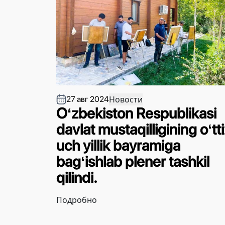
Новости
27 авг 2024
Oʻzbekiston Respublikasi
davlat mustaqilligining oʻtt
uch yillik bayramiga
bagʻishlab plener tashkil
qilindi.
Подробно