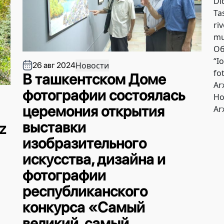
Di
Tas
riv
mu
Об
“I
Новости
26 авг 2024
fo
В ташкентском Доме
Ar
фотографии состоялась
Но
церемония открытия
Ar
выставки
iz
изобразительного
искусства, дизайна и
фотографии
республиканского
конкурса «Самый
великий, самый