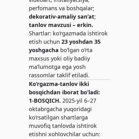
perfomans va boshqalar;
dekorativ-amaliy san’at
;
tanlov mavzusi – erkin.
Shartlar: ko‘rgazmada ishtirok
etish uchun
23 yoshdan 35
yoshgacha
bo‘lgan o‘rta
maxsus yoki oliy badiiy
ma’lumotga ega yosh
rassomlar taklif etiladi.
Ko‘rgazma-tanlov ikki
bosqichdan iborat bo‘ladi:
1-BOSQICH.
2025-yil 6–27
oktabrgacha yuqoridagi
ko‘rsatilgan shartlarga
muvofiq tanlovda ishtirok
etishni xohlovchilar uchun: