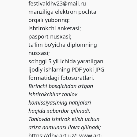
festivaldhv23@mail.ru
manziliga elektron pochta
orqali yuboring:
ishtirokchi anketasi;
pasport nusxasi;
ta’lim bo‘yicha diplomning
nusxasi;
so‘nggi 5 yil ichida yaratilgan
ijodiy ishlarning PDF yoki JPG
formatidagi fotosuratlari.
Birinchi bosqichdan o‘tgan
ishtirokchilar tanlov
komissiyasining natijalari
haqida xabardor qilinadi.
Tanlovda ishtirok etish uchun
ariza namunasi ilova qilinadi;
https://dhv-art.uz/
; www.art-