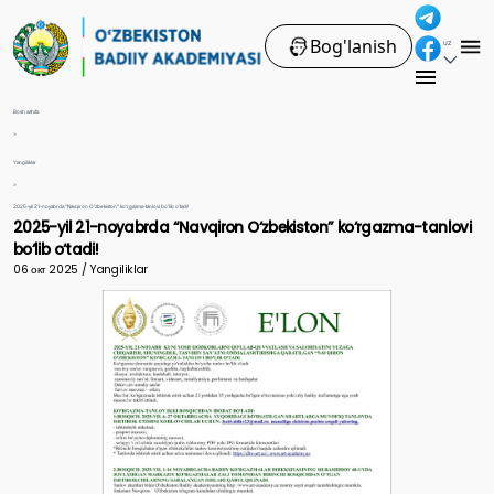
Bog'lanish
UZ
Bosh sahifa
>
Yangiliklar
>
2025-yil 21-noyabrda “Navqiron O‘zbekiston” ko‘rgazma-tanlovi bo‘lib o‘tadi!
2025-yil 21-noyabrda “Navqiron O‘zbekiston” ko‘rgazma-tanlovi
bo‘lib o‘tadi!
06 окт 2025 / Yangiliklar