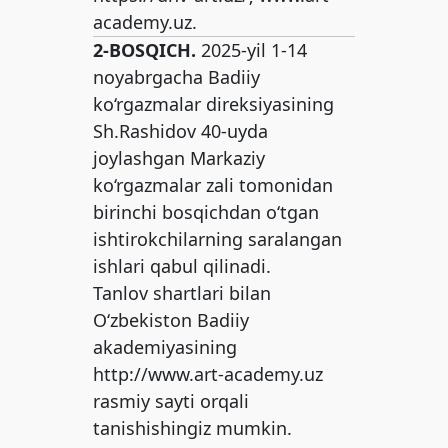
academy.uz.
2-BOSQICH.
2025-yil 1-14
noyabrgacha Badiiy
ko‘rgazmalar direksiyasining
Sh.Rashidov 40-uyda
joylashgan Markaziy
ko‘rgazmalar zali tomonidan
birinchi bosqichdan o‘tgan
ishtirokchilarning saralangan
ishlari qabul qilinadi.
Tanlov shartlari bilan
O‘zbekiston Badiiy
akademiyasining
http://www.art-academy.uz
rasmiy sayti orqali
tanishishingiz mumkin.