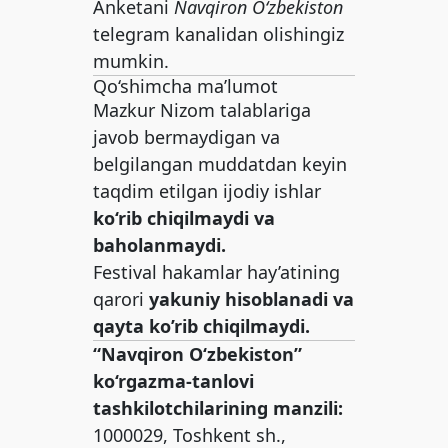
Anketani
Navqiron O‘zbekiston
telegram kanalidan olishingiz
mumkin.
Qo‘shimcha ma’lumot
Mazkur Nizom talablariga
javob bermaydigan va
belgilangan muddatdan keyin
taqdim etilgan ijodiy ishlar
ko‘rib chiqilmaydi va
baholanmaydi.
Festival hakamlar hay’atining
qarori
yakuniy hisoblanadi va
qayta ko’rib chiqilmaydi.
“Navqiron O‘zbekiston”
ko‘rgazma-tanlovi
tashkilotchilarining manzili:
1000029, Toshkent sh.,