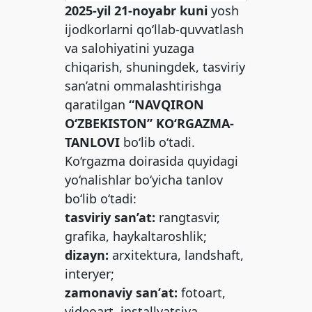
2025-yil 21-noyabr kuni
yosh
ijodkorlarni qo‘llab-quvvatlash
va salohiyatini yuzaga
chiqarish, shuningdek, tasviriy
san’atni ommalashtirishga
qaratilgan
“NAVQIRON
O‘ZBEKISTON” KO‘RGAZMA-
TANLOVI
bo‘lib o‘tadi.
Ko‘rgazma doirasida quyidagi
yo‘nalishlar bo‘yicha tanlov
bo‘lib o‘tadi:
tasviriy san’at:
rangtasvir,
grafika, haykaltaroshlik;
dizayn:
arxitektura, landshaft,
interyer;
zamonaviy sanʼat:
fotoart,
videoart, installyatsiya,