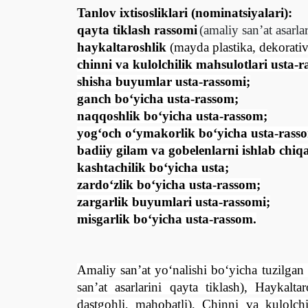
Tanlov ixtisosliklari (nominatsiyalari):
qayta tiklash rassomi
(amaliy san’at asarlar
haykaltaroshlik
(mayda plastika, dekorativ
chinni va kulolchilik mahsulotlari usta-r
shisha buyumlar usta-rassomi;
ganch b
о
‘yicha usta-rassom;
naqqoshlik b
о
‘yicha usta-rassom;
yog‘och
о
‘ymakorlik b
о
‘yicha usta-rass
badiiy gilam va gob
e
lenlarni ishlab chiq
kashtachilik bо‘yicha usta;
zard
о
‘zlik b
о
‘yicha usta-rassom;
zargarlik buyumlari usta-rassomi;
misgarlik b
о
‘yicha usta-rassom.
Amaliy san’at yо‘nalishi bо‘yicha tuzilga
san’at asarlarini qayta tiklash), Haykalt
dastgohli, mahobatli), Chinni va kulolchi