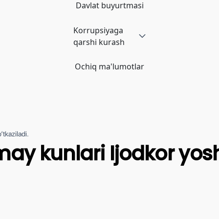
Davlat buyurtmasi
Korrupsiyaga
qarshi kurash
Ochiq ma'lumotlar
‘tkaziladi.
may kunlari Ijodkor yos