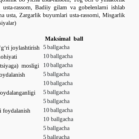
a usta-rassom, Badiiy gilam va gobelenlarni ishlab
ha usta, Zargarlik buyumlari usta-rassomi, Misgarlik
siyalar)
M
aksimal ball
5
ball
gacha
‘ri joylashtirish
10
ball
gacha
ohiyati
10
ball
gacha
tsiyaga)
mosligi
5
ball
gacha
oydalanish
10
ball
gacha
5
ball
gacha
foydalanganligi
5
ball
gacha
10
ball
gacha
ri foydalanish
10
ball
gacha
5
ball
gacha
5
ball
gacha