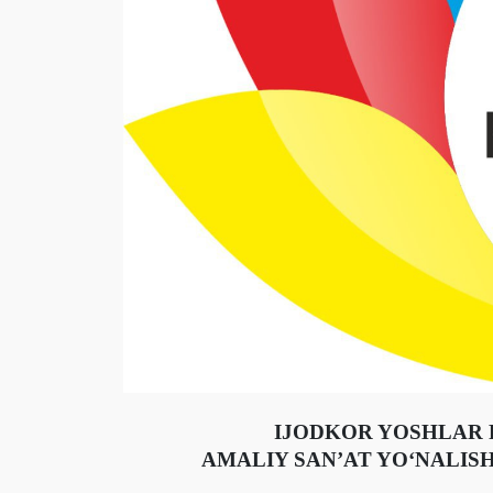
IJODKOR YOSHLAR 
AMALIY SAN’AT YО‘NALIS