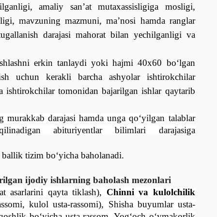
ilganligi, amaliy san’at mutaxassisligiga mosligi,
anligi, mavzuning mazmuni, ma’nosi hamda ranglar
tugallanish darajasi mahorat bilan yechilganligi va
shlashni erkin tanlaydi
yoki hajmi 40x60 bо‘lgan
rish uchun kerakli barcha ashyolar ishtirokchilar
 ishtirokchilar tomonidan bajarilgan ishlar qaytarib
ing murakkab darajasi hamda unga qо‘yilgan talablar
inadigan abituriyentlar bilimlari darajasiga
0 ballik tizim bо‘yicha baholanadi.
rilgan ijodiy ishlarning baholash mezonlari
t asarlarini qayta tiklash),
Chinni va kulolchilik
assomi, kulol usta-rassomi), Shisha buyumlar usta-
qoshlik bо‘yicha usta-rassom, Yog‘och о‘ymakorlik