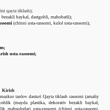
ini qayta tiklash);
 bezakli haykal, dastgohli, mahobatli);
assomi
(chinni usta-rassomi, kulol usta-rassomi);
om;
arish usta-rassomi;
Kirish
n mazkur tanlov
dasturi Q
ayta tiklash rassomi (amaliy
aroshlik (mayda plastika, dekorativ bezakli haykal,
lik mahsulotlari usta-rassomi (chinni usta-rassomi,