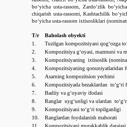
bо‘yicha usta-rassom, Zardо‘zlik bо‘yich
chiqarish usta-rassomi, Kashtachilik bо‘yic
bо‘yicha usta-rassom
ixtisosliklari (nominat
T/r
Baholash
obyekti
1.
Tuzilgan kompozitsiyani qog‘ozga tо‘g
2.
Kompozitsiya g‘oyasi, mazmuni va m
3.
Kompozitsiyani
ng
ixtisoslik (nomina
4.
Kompozitsiyaning qonuniyatlaridan f
5.
Asarning kompozits
io
n yechimi
6.
Kompozitsiyada bezaklardan tо‘g‘ri 
7.
Badiiy va g‘oyaviy ifodasi
8.
Ranglar
uyg‘unligi
va ulardan
t
о
‘g‘
9.
Kompozitsiyani tо‘g‘ri topilganligi
10.
Ranglardan foydalanish mahorati
11.
Kompozitsiyani murakkablik darajasi