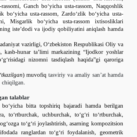
a-rassomi, Ganch bо‘yicha usta-rassom, Naqqoshlik
k bо‘yicha usta-rassom, Zardо‘zlik bо‘yicha usta-
omi, Misgarlik bо‘yicha usta-rassom
ixtisosliklari
ning iste’dodi va ijodiy qobiliyatini aniqlash hamda
daniyat vazirligi, О‘zbekiston Respublikasi Oliy va
s, kasb-hunar ta’limi markazining “Ijodkor yoshlar
tо‘g‘risidagi nizomni tasdiqlash haqida”gi qaroriga
tkazilgan
) muvofiq
tasviriy va amaliy san’at hamda
 chiqilgan.
gan talablar
 bо‘yicha bitta topshiriq bajaradi hamda berilgan
ra, tо‘rtburchak, uchburchak, tо‘g‘ri tо‘rtburchak,
og‘ozga tо‘g‘ri joylashtirish, asarning kompozitsion
odada ranglardan tо‘g‘ri foydalanish, geometrik