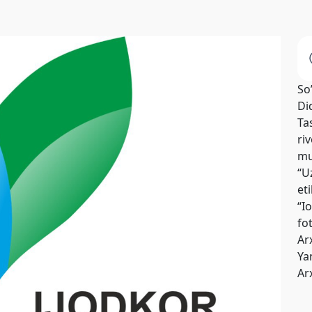
So
Di
Tas
riv
mu
“U
et
“I
fo
Ar
Yan
Ar