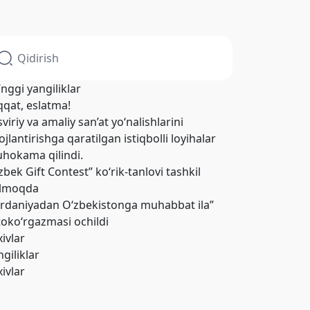
’nggi yangiliklar
qqat, eslatma!
viriy va amaliy san’at yo‘nalishlarini
ojlantirishga qaratilgan istiqbolli loyihalar
hokama qilindi.
zbek Gift Contest” ko‘rik-tanlovi tashkil
ilmoqda
ordaniyadan O‘zbekistonga muhabbat ila”
toko‘rgazmasi ochildi
xivlar
giliklar
xivlar