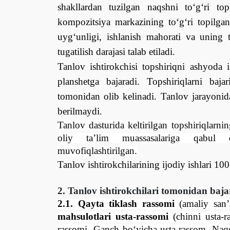
shakllardan tuzilgan naqshni tо‘g‘ri top
kompozitsiya markazining tо‘g‘ri topilg
uyg‘unligi, ishlanish mahorati va uning
tugatilish darajasi talab etiladi.
Tanlov ishtirokchisi topshiriqni
ashyoda i
planshetga bajaradi.
Topshiriqlarni baja
tomonidan olib kelinadi. Tanlov jarayonida
berilmaydi.
Tanlov dasturida keltirilgan topshiriqlarn
oliy ta’lim muassasalariga qabul qil
muvofiqlashtirilgan.
Tanlov ishtirokchilarining ijodiy ishlari 10
2. Tanlov ishtirokchilari tomonidan baja
2.1. Qayta tiklash rassomi
(amaliy san’a
mahsulotlari usta-rassomi
(chinni usta-r
rassomi, Ganch bо‘yicha usta-rassom, Naq