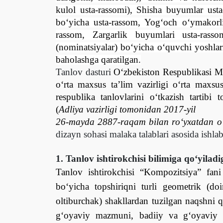
kulol usta-rassomi), Shisha buyumlar ust
bо‘yicha usta-rassom, Yog‘och о‘ymakorli
rassom, Zargarlik buyumlari usta-rass
(nominatsiyalar) bо‘yicha о‘quvchi yoshlar
baholashga qaratilgan.
Tanlov dasturi
О‘zbekiston Respublikasi Ma
о‘rta maxsus ta’lim vazirligi о‘rta maxsu
respublika tanlovlarini о‘tkazish tartibi 
(
Adliya vazirligi tomonidan 2017-yil
26-mayda 2887-raqam bilan rо‘yxatdan о‘
dizayn sohasi malaka talablari asosida ishlab
1. Tanlov ishtirokchisi bilimiga qо‘yiladi
Tanlov ishtirokchisi “Kompozitsiya” fani
bо‘yicha
topshiriqni turli geometrik (doi
oltiburchak) shakllardan tuzilgan naqshni q
g‘oyaviy mazmuni, badiiy va g‘oyaviy if