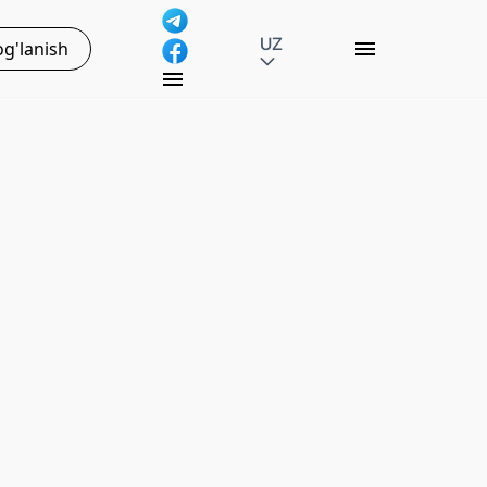
UZ
g'lanish