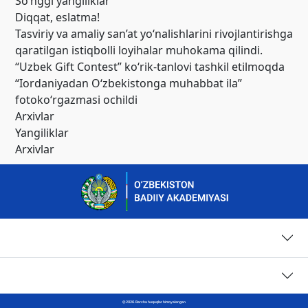
So’nggi yangiliklar
Diqqat, eslatma!
Tasviriy va amaliy san’at yo‘nalishlarini rivojlantirishga
qaratilgan istiqbolli loyihalar muhokama qilindi.
“Uzbek Gift Contest” ko‘rik-tanlovi tashkil etilmoqda
“Iordaniyadan O‘zbekistonga muhabbat ila”
fotoko‘rgazmasi ochildi
Arxivlar
Yangiliklar
Arxivlar
Sahifalar
Kontaktlar
© 2026. Barcha huquqlar himoyalangan