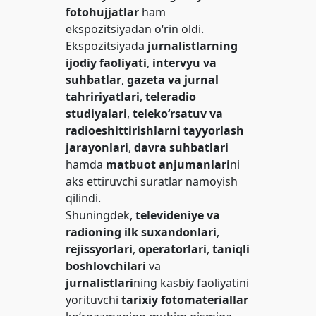
fotohujjatlar
ham
ekspozitsiyadan o‘rin oldi.
Ekspozitsiyada
jurnalistlarning
ijodiy faoliyati
,
intervyu va
suhbatlar
,
gazeta va jurnal
tahririyatlari
,
teleradio
studiyalari
,
teleko‘rsatuv va
radioeshittirishlarni tayyorlash
jarayonlari
,
davra suhbatlari
hamda
matbuot anjumanlari
ni
aks ettiruvchi suratlar namoyish
qilindi.
Shuningdek,
televideniye va
radioning ilk suxandonlari
,
rejissyorlari
,
operatorlari
,
taniqli
boshlovchilari
va
jurnalistlari
ning kasbiy faoliyatini
yorituvchi
tarixiy fotomateriallar