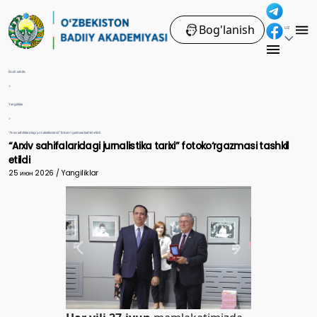
Bog'lanish
UZ
Bosh sahifa
>
Yangiliklar
>
“Arxiv sahifalaridagi jurnalistika tarixi” fotoko‘rgazmasi tashkil etildi
“Arxiv sahifalaridagi jurnalistika tarixi” fotoko‘rgazmasi tashkil
etildi
25 июн 2026 / Yangiliklar