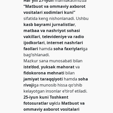
Har yili 27-iyun
mamlakatimizda
“Matbuot va ommaviy axborot
vositalari xodimlari kuni”
sifatida keng nishonlanadi. Ushbu
kasb bayrami
jurnalistlar
,
matbaa va nashriyot sohasi
vakillari
,
televideniye va radio
ijodkorlari
,
internet nashrlari
faollari
hamda
soha faxriylari
ga
bag‘ishlanadi.
Mazkur sana munosabati bilan
iste’dod
,
yuksak mahorat
va
fidokorona mehnati
bilan
jamiyat taraqqiyoti
hamda
soha
rivoji
ga munosib hissa qo‘shib
kelayotgan insonlar e’tirof etiladi.
25-iyun kuni
Toshkent
fotosuratlar uyi
da
Matbuot va
ommaviy axborot vositalari