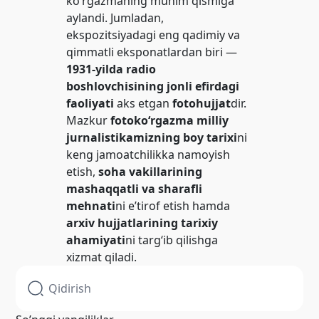
ko‘rgazmaning muhim qismiga
aylandi. Jumladan,
ekspozitsiyadagi eng qadimiy va
qimmatli eksponatlardan biri —
1931-yilda radio
boshlovchisining jonli efirdagi
faoliyati
aks etgan
fotohujjat
dir.
Mazkur
fotoko‘rgazma
milliy
jurnalistikamizning boy tarixi
ni
keng jamoatchilikka namoyish
etish,
soha vakillarining
mashaqqatli va sharafli
mehnati
ni e’tirof etish hamda
arxiv hujjatlarining tarixiy
ahamiyati
ni targ‘ib qilishga
xizmat qiladi.