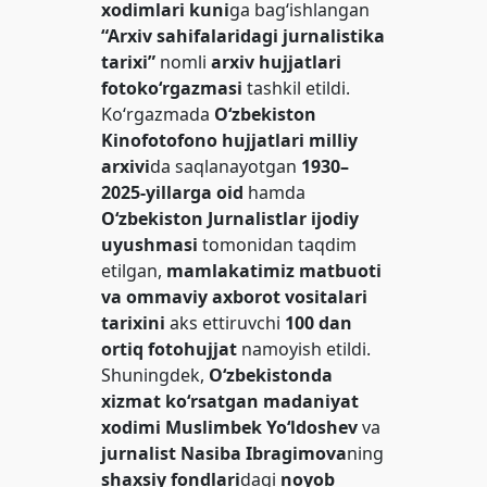
xodimlari kuni
ga bag‘ishlangan
“Arxiv sahifalaridagi jurnalistika
tarixi”
nomli
arxiv hujjatlari
fotoko‘rgazmasi
tashkil etildi.
Ko‘rgazmada
O‘zbekiston
Kinofotofono hujjatlari milliy
arxivi
da saqlanayotgan
1930–
2025-yillarga oid
hamda
O‘zbekiston Jurnalistlar ijodiy
uyushmasi
tomonidan taqdim
etilgan,
mamlakatimiz matbuoti
va ommaviy axborot vositalari
tarixini
aks ettiruvchi
100 dan
ortiq fotohujjat
namoyish etildi.
Shuningdek,
O‘zbekistonda
xizmat ko‘rsatgan madaniyat
xodimi Muslimbek Yo‘ldoshev
va
jurnalist Nasiba Ibragimova
ning
shaxsiy fondlari
dagi
noyob