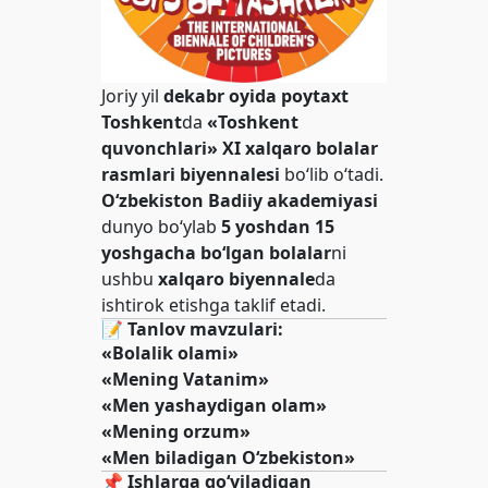
Joriy yil
dekabr oyida poytaxt
Toshkent
da
«Toshkent
quvonchlari» XI xalqaro bolalar
rasmlari biyennalesi
bo‘lib o‘tadi.
O‘zbekiston Badiiy akademiyasi
dunyo bo‘ylab
5 yoshdan 15
yoshgacha bo‘lgan bolalar
ni
ushbu
xalqaro biyennale
da
ishtirok etishga taklif etadi.
📝
Tanlov mavzulari:
«Bolalik olami»
«Mening Vatanim»
«Men yashaydigan olam»
«Mening orzum»
«Men biladigan O‘zbekiston»
📌
Ishlarga qo‘yiladigan