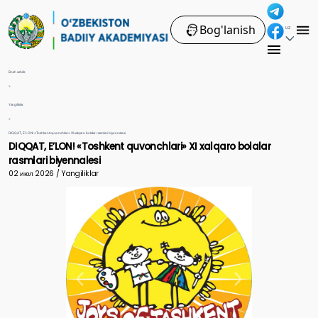
Bog'lanish
UZ
Bosh sahifa
>
Yangiliklar
>
DIQQAT, EʼLON! «Toshkent quvonchlari» XI xalqaro bolalar rasmlari biyennalesi
DIQQAT, EʼLON! «Toshkent quvonchlari» XI xalqaro bolalar
rasmlari biyennalesi
02 июл 2026 / Yangiliklar