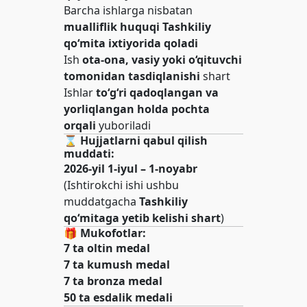
Barcha ishlarga nisbatan
mualliflik huquqi Tashkiliy
qo‘mita ixtiyorida qoladi
Ish
ota-ona, vasiy yoki o‘qituvchi
tomonidan tasdiqlanishi
shart
Ishlar
to‘g‘ri qadoqlangan va
yorliqlangan holda pochta
orqali
yuboriladi
⌛️
Hujjatlarni qabul qilish
muddati:
2026-yil 1-iyul – 1-noyabr
(Ishtirokchi ishi ushbu
muddatgacha
Tashkiliy
qo‘mitaga yetib kelishi shart
)
🎁
Mukofotlar:
7 ta oltin medal
7 ta kumush medal
7 ta bronza medal
50 ta esdalik medali