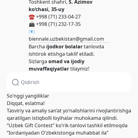
Toshkent shahri,
S. Azimov
ko‘chasi, 35-uy
☎️ +998 (71) 233-04-27
📠 +998 (71) 232-17-35
📧
biennale.uzbekistan@gmail.com
Barcha
ijodkor bolalar
tanlovda
ishtirok etishga taklif etiladi.
Sizlarga
omad va ijodiy
muvaffaqiyatlar
tilaymiz!
So’nggi yangiliklar
Diqqat, eslatma!
Tasviriy va amaliy san’at yo‘nalishlarini rivojlantirishga
qaratilgan istiqbolli loyihalar muhokama qilindi.
“Uzbek Gift Contest” ko‘rik-tanlovi tashkil etilmoqda
“Iordaniyadan O‘zbekistonga muhabbat ila”