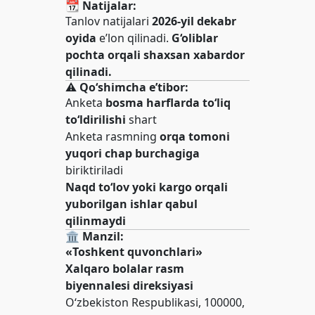
📆
Natijalar:
Tanlov natijalari
2026-yil dekabr
oyida
e’lon qilinadi.
G‘oliblar
pochta orqali shaxsan xabardor
qilinadi.
⚠️
Qo‘shimcha e’tibor:
Anketa
bosma harflarda to‘liq
to‘ldirilishi
shart
Anketa rasmning
orqa tomoni
yuqori chap burchagiga
biriktiriladi
Naqd to‘lov yoki kargo orqali
yuborilgan ishlar qabul
qilinmaydi
🏛
Manzil:
«Toshkent quvonchlari»
Xalqaro bolalar rasm
biyennalesi direksiyasi
O‘zbekiston Respublikasi, 100000,