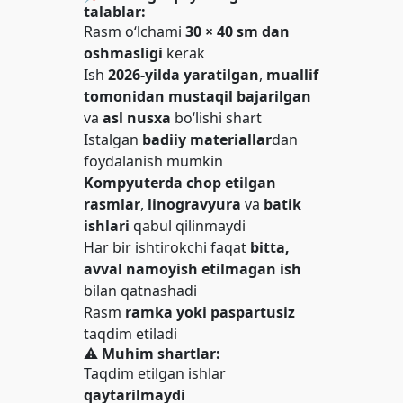
talablar:
Rasm o‘lchami
30 × 40 sm dan
oshmasligi
kerak
Ish
2026-yilda yaratilgan
,
muallif
tomonidan mustaqil bajarilgan
va
asl nusxa
bo‘lishi shart
Istalgan
badiiy materiallar
dan
foydalanish mumkin
Kompyuterda chop etilgan
rasmlar
,
linogravyura
va
batik
ishlari
qabul qilinmaydi
Har bir ishtirokchi faqat
bitta,
avval namoyish etilmagan ish
bilan qatnashadi
Rasm
ramka yoki paspartusiz
taqdim etiladi
⚠️
Muhim shartlar:
Taqdim etilgan ishlar
qaytarilmaydi