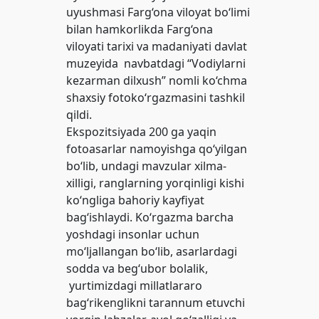
uyushmasi Farg‘ona viloyat bo‘limi
bilan hamkorlikda Farg‘ona
viloyati tarixi va madaniyati davlat
muzeyida navbatdagi “Vodiylarni
kezarman dilxush” nomli ko‘chma
shaxsiy fotoko‘rgazmasini tashkil
qildi.
Ekspozitsiyada 200 ga yaqin
fotoasarlar namoyishga qo‘yilgan
bo‘lib, undagi mavzular xilma-
xilligi, ranglarning yorqinligi kishi
ko‘ngliga bahoriy kayfiyat
bag‘ishlaydi. Ko‘rgazma barcha
yoshdagi insonlar uchun
mo‘ljallangan bo‘lib, asarlardagi
sodda va beg‘ubor bolalik,
yurtimizdagi millatlararo
bag‘rikenglikni tarannum etuvchi