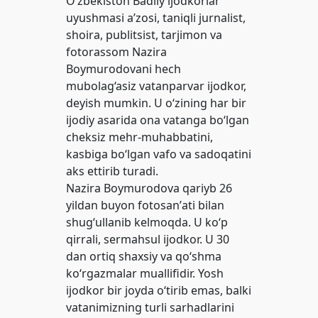
O‘zbekiston Badiiy ijodkorlar
uyushmasi aʼzosi, taniqli jurnalist,
shoira, publitsist, tarjimon va
fotorassom Nazira
Boymurodovani hech
mubolag‘asiz vatanparvar ijodkor,
deyish mumkin. U o‘zining har bir
ijodiy asarida ona vatanga bo‘lgan
cheksiz mehr-muhabbatini,
kasbiga bo‘lgan vafo va sadoqatini
aks ettirib turadi.
Nazira Boymurodova qariyb 26
yildan buyon fotosanʼati bilan
shug‘ullanib kelmoqda. U ko‘p
qirrali, sermahsul ijodkor. U 30
dan ortiq shaxsiy va qo‘shma
ko‘rgazmalar muallifidir. Yosh
ijodkor bir joyda o‘tirib emas, balki
vatanimizning turli sarhadlarini