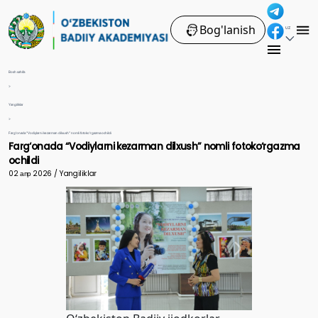
Bog'lanish
UZ
Bosh sahifa
>
Yangiliklar
>
Farg‘onada “Vodiylarni kezarman dilxush” nomli fotoko‘rgazma ochildi
Farg‘onada “Vodiylarni kezarman dilxush” nomli fotoko‘rgazma
ochildi
02 апр 2026 / Yangiliklar