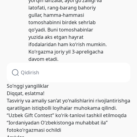
yorqin lahzalar, ayol go‘zalligi va
latofati, rang-barang bahoriy
gullar, hamma-hammasi
tomoshabinni birdek sehrlab
qo‘yadi. Buni tomoshabinlar
yuzida aks etgan hayrat
ifodalaridan ham ko‘rish mumkin.
Ko‘rgazma joriy yil 3-apreligacha
davom etadi.
So’nggi yangiliklar
Diqqat, eslatma!
Tasviriy va amaliy san’at yo‘nalishlarini rivojlantirishga
qaratilgan istiqbolli loyihalar muhokama qilindi.
“Uzbek Gift Contest” ko‘rik-tanlovi tashkil etilmoqda
“Iordaniyadan O‘zbekistonga muhabbat ila”
fotoko‘rgazmasi ochildi