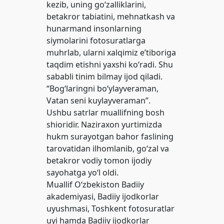
kezib, uning go‘zalliklarini,
betakror tabiatini, mehnatkash va
hunarmand insonlarning
siymolarini fotosuratlarga
muhrlab, ularni xalqimiz eʼtiboriga
taqdim etishni yaxshi ko‘radi. Shu
sababli tinim bilmay ijod qiladi.
“Bog‘laringni bo‘ylayveraman,
Vatan seni kuylayveraman”.
Ushbu satrlar muallifning bosh
shioridir. Naziraxon yurtimizda
hukm surayotgan bahor faslining
tarovatidan ilhomlanib, go‘zal va
betakror vodiy tomon ijodiy
sayohatga yo‘l oldi.
Muallif O‘zbekiston Badiiy
akademiyasi, Badiiy ijodkorlar
uyushmasi, Toshkent fotosuratlar
uyi hamda Badiiy ijodkorlar