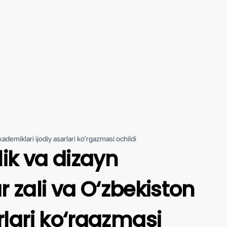
ademiklari ijodiy asarlari ko‘rgazmasi ochildi
ik va dizayn
r zali va O‘zbekiston
rlari ko‘rgazmasi