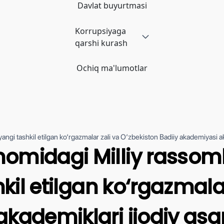
Davlat buyurtmasi
Korrupsiyaga
qarshi kurash
Ochiq ma'lumotlar
angi tashkil etilgan ko‘rgazmalar zali va O‘zbekiston Badiiy akademiyasi ak
omidagi Milliy rassoml
hkil etilgan ko‘rgazmala
kademiklari ijodiy asa