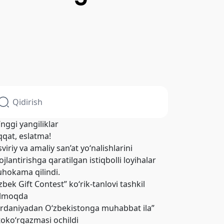
’nggi yangiliklar
qqat, eslatma!
viriy va amaliy san’at yo‘nalishlarini
ojlantirishga qaratilgan istiqbolli loyihalar
hokama qilindi.
zbek Gift Contest” ko‘rik-tanlovi tashkil
ilmoqda
ordaniyadan O‘zbekistonga muhabbat ila”
toko‘rgazmasi ochildi