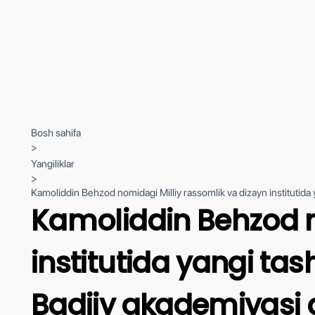
Bosh sahifa
>
Yangiliklar
>
Kamoliddin Behzod nomidagi Milliy rassomlik va dizayn institutida y
Kamoliddin Behzod n
institutida yangi tas
Badiiy akademiyasi a