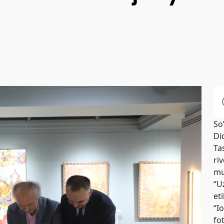
So
Di
Tas
riv
mu
“U
et
“I
fo