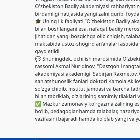
O'zbekiston Badiiy akademiyasi rahbariyatini
birdamligi natijasida yangi zalni qurib, foyda
🎓 Uning ilk faoliyati “O‘zbekiston Badiiy ak
bilan boshlangani esa, nafaqat badiiy merosni
jihatidan yangi bosqichga olib chiqish, talabal
maktabida ustoz-shogird an’analari asosida 
qayd etildi.
💬 Shuningdek, ochilish marosimida O‘zbekis
rassomi Akmal Nuridinov, "Dastgohli rangtasv
akademiyasi akademigi Sabirjan Raxmetov, 
san'atshunoslik fanlari doktori Kamola Akilo
so'zga chiqib, institut jamoasi va barcha tadb
bilan tabriklab, o'zlarining samimiy tilaklari va
✅ Mazkur zamonaviy ko‘rgazma zalining eshik
bo‘lib, pedagoglar hamda talabalar, nazariy
vazifasini bajaradi hamda ko‘plab yangi va yo