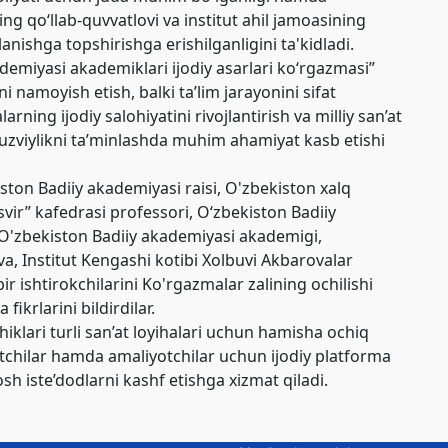
ng qo‘llab-quvvatlovi va institut ahil jamoasining
lanishga topshirishga erishilganligini ta'kidladi.
ademiyasi akademiklari ijodiy asarlari ko‘rgazmasi”
 namoyish etish, balki ta’lim jarayonini sifat
arning ijodiy salohiyatini rivojlantirish va milliy san’at
uzviylikni ta’minlashda muhim ahamiyat kasb etishi
ton Badiiy akademiyasi raisi, O'zbekiston xalq
ir” kafedrasi professori, O‘zbekiston Badiiy
O'zbekiston Badiiy akademiyasi akademigi,
va, Institut Kengashi kotibi Xolbuvi Akbarovalar
ir ishtirokchilarini Ko'rgazmalar zalining ochilishi
 fikrlarini bildirdilar.
lari turli san’at loyihalari uchun hamisha ochiq
otchilar hamda amaliyotchilar uchun ijodiy platforma
sh iste’dodlarni kashf etishga xizmat qiladi.