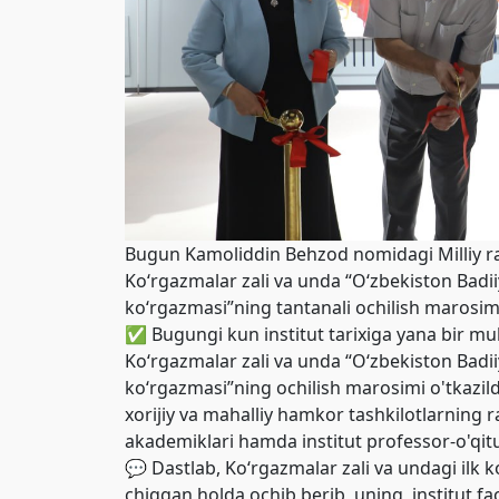
Bugun Kamoliddin Behzod nomidagi Milliy rass
Ko‘rgazmalar zali va unda “O‘zbekiston Badii
ko‘rgazmasi”ning tantanali ochilish marosimi 
✅ Bugungi kun institut tarixiga yana bir muh
Ko‘rgazmalar zali va unda “O‘zbekiston Badii
ko‘rgazmasi”ning ochilish marosimi o'tkazild
xorijiy va mahalliy hamkor tashkilotlarning 
akademiklari hamda institut professor-o'qituv
💬 Dastlab, Ko‘rgazmalar zali va undagi ilk 
chiqgan holda ochib berib, uning institut f