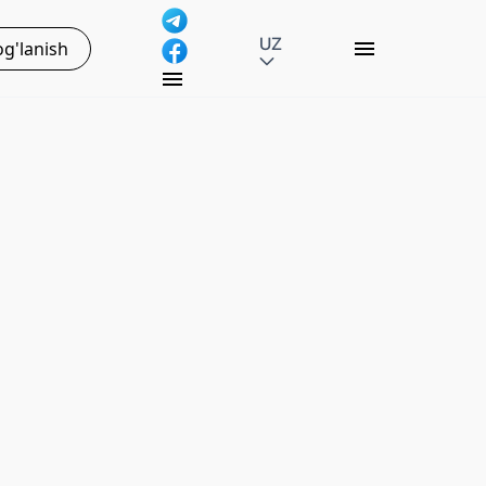
UZ
g'lanish