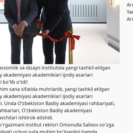
Ar
Yan
Ar
omlik va dizayn institutida yangi tashkil etilgan
y akademiyasi akademiklari ijodiy asarlari
bo'lib o'tdi!
im sana sifatida muhrlanib, yangi tashkil etilgan
y akademiyasi akademiklari ijodiy asarlari
i. Unda O‘zbekiston Badiiy akademiyasi rahbariyati,
rahbarlari, O‘zbekiston Badiiy akademiyasi
chilari ishtirok etishdi.
ko'rgazmani institut rektori Omonulla Salixov so'zga
aoliyati uchun juda muhim bo'lganligi hamda