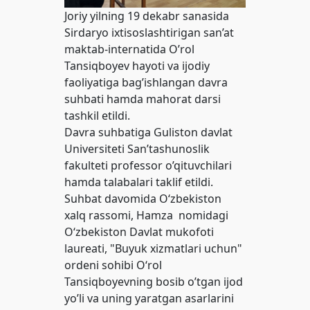
Joriy yilning 19 dekabr sanasida
Sirdaryo ixtisoslashtirigan san’at
maktab-internatida O’rol
Tansiqboyev hayoti va ijodiy
faoliyatiga bag’ishlangan davra
suhbati hamda mahorat darsi
tashkil etildi.
Davra suhbatiga Guliston davlat
Universiteti San’tashunoslik
fakulteti professor o’qituvchilari
hamda talabalari taklif etildi.
Suhbat davomida O‘zbekiston
xalq rassomi, Hamza nomidagi
O‘zbekiston Davlat mukofoti
laureati, "Buyuk xizmatlari uchun"
ordeni sohibi O‘rol
Tansiqboyevning bosib o’tgan ijod
yo’li va uning yaratgan asarlarini