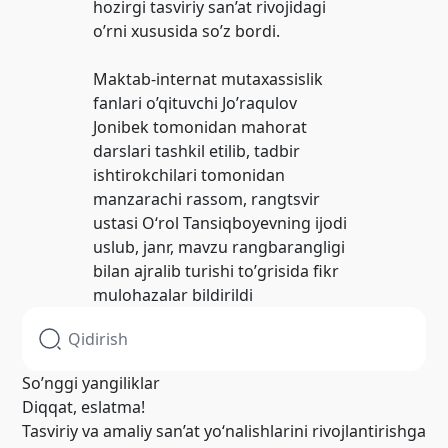
hozirgi tasviriy san’at rivojidagi
o’rni xususida so’z bordi.
Maktab-internat mutaxassislik
fanlari o’qituvchi Jo’raqulov
Jonibek tomonidan mahorat
darslari tashkil etilib, tadbir
ishtirokchilari tomonidan
manzarachi rassom, rangtsvir
ustasi O‘rol Tansiqboyevning ijodi
uslub, janr, mavzu rangbarangligi
bilan ajralib turishi to’grisida fikr
mulohazalar bildirildi
So’nggi yangiliklar
Diqqat, eslatma!
Tasviriy va amaliy san’at yo‘nalishlarini rivojlantirishga