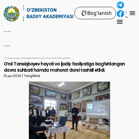
Bog'lanish
UZ
Bosh sahifa
>
Yangiliklar
>
O’rol Tansiqboyev hayoti va ijodiy faoliyatiga bag’ishlangan davra suhbati hamda mahorat darsi tashkil etildi.
O’rol Tansiqboyev hayoti va ijodiy faoliyatiga bag’ishlangan
davra suhbati hamda mahorat darsi tashkil etildi.
19 дек 2024 / Yangiliklar