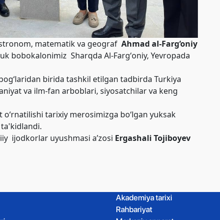
stronom, matematik va geograf
Ahmad al-Farg‘oniy
Buyuk bobokalonimiz Sharqda Al-Fargʻoniy, Yevropada
g‘laridan birida tashkil etilgan tadbirda Turkiya
niyat va ilm-fan arboblari, siyosatchilar va keng
o‘rnatilishi tarixiy merosimizga bo‘lgan yuksak
ta'kidlandi.
iy ijodkorlar uyushmasi aʼzosi
Ergashali Tojiboyev
Akademiya tarixi
Rahbariyat