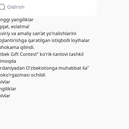
’nggi yangiliklar
qqat, eslatma!
viriy va amaliy san’at yo‘nalishlarini
ojlantirishga qaratilgan istiqbolli loyihalar
hokama qilindi.
zbek Gift Contest” ko‘rik-tanlovi tashkil
ilmoqda
ordaniyadan O‘zbekistonga muhabbat ila”
toko‘rgazmasi ochildi
xivlar
giliklar
xivlar