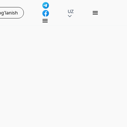
UZ
g'lanish