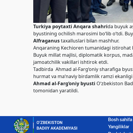
Turkiya poytaxti Anqara shahri
da buyuk a
byustining ochilish marosimi bo‘lib o‘tdi. 
Alfraganus
taxalluslari bilan mashhur.
Anqaraning Kechioren tumanidagi istirohat bo
Buyuk millat majlisi, diplomatik korpus, mada
jamoatchilik vakillari ishtirok etdi.
Tadbirda Ahmad al-Farg‘oniy sharafiga byust 
hurmat va ma‘naviy birdamlik ramzi ekanligi 
Ahmad al-Farg‘oniy byusti
O‘zbekiston Badi
tomonidan yaratildi.
Bosh sahifa
Yangiliklar