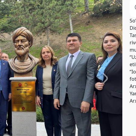
So
Di
Tas
riv
mu
“U
et
“I
fo
Ar
Yan
Ar