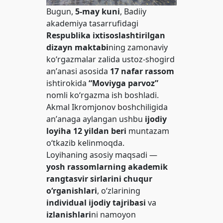
Bugun,
5-may kuni
, Badiiy
akademiya tasarrufidagi
Respublika ixtisoslashtirilgan
dizayn maktabi
ning zamonaviy
ko‘rgazmalar zalida ustoz-shogird
anʼanasi asosida
17 nafar rassom
ishtirokida
“Moviyga parvoz”
nomli ko‘rgazma ish boshladi.
Akmal Ikromjonov boshchiligida
anʼanaga aylangan ushbu
ijodiy
loyiha
12 yildan beri
muntazam
o‘tkazib kelinmoqda.
Loyihaning asosiy maqsadi —
yosh rassomlarning akademik
rangtasvir sirlarini chuqur
o‘rganishlari
, o‘zlarining
individual ijodiy tajribasi
va
izlanishlari
ni namoyon