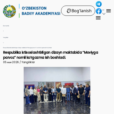
Bog'lanish
UZ
Bosh sahifa
>
Yangiliklar
>
Respublika ixtisoslashtirilgan dizayn maktabida “Moviyga parvoz” nomli ko‘rgazma ish boshladi.
Respublika ixtisoslashtirilgan dizayn maktabida “Moviyga
parvoz” nomli ko‘rgazma ish boshladi.
05 мая 2026 / Yangiliklar