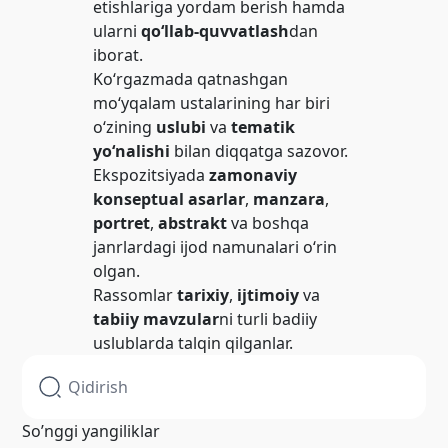
etishlariga yordam berish hamda
ularni
qo‘llab-quvvatlash
dan
iborat.
Ko‘rgazmada qatnashgan
mo‘yqalam ustalarining har biri
o‘zining
uslubi
va
tematik
yo‘nalishi
bilan diqqatga sazovor.
Ekspozitsiyada
zamonaviy
konseptual asarlar
,
manzara
,
portret
,
abstrakt
va boshqa
janrlardagi ijod namunalari o‘rin
olgan.
Rassomlar
tarixiy
,
ijtimoiy
va
tabiiy mavzular
ni turli badiiy
uslublarda talqin qilganlar.
So’nggi yangiliklar