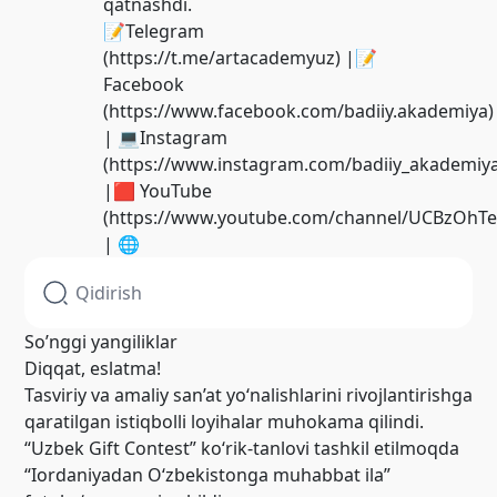
qatnashdi.
📝Telegram
(https://t.me/artacademyuz) |📝
Facebook
(https://www.facebook.com/badiiy.akademiya)
| 💻Instagram
(https://www.instagram.com/badiiy_akademiya
|🟥 YouTube
(https://www.youtube.com/channel/UCBzOhT
| 🌐
So’nggi yangiliklar
Diqqat, eslatma!
Tasviriy va amaliy san’at yo‘nalishlarini rivojlantirishga
qaratilgan istiqbolli loyihalar muhokama qilindi.
“Uzbek Gift Contest” ko‘rik-tanlovi tashkil etilmoqda
“Iordaniyadan O‘zbekistonga muhabbat ila”