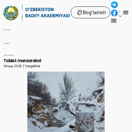
Bog'lanish
UZ
Bosh sahifa
>
Yangiliklar
>
Tabiat manzaralari
Tabiat manzaralari
04 мар 2025 / Yangiliklar