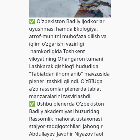
✅ O'zbekiston Badiiy ijodkorlar
uyushmasi hamda Ekologiya,
atrof-muhitni muhofaza qilish va
iqlim o’zgarishi vazirligi
hamkorligida Toshkent
viloyatining Ohangaron tumani
Lashkarak qishlog‘i hududida
"Tabiatdan ilhomlanib" mavzusida
plener tashkil qilindi. O‘zBIUga
aʼzo rassomlar plenerda tabiat
manzaralarini tasvirlashdi.
✅ Ushbu plenerda O‘zbekiston
Badiiy akademiyasi huzuridagi
Rassomlik mahorat ustaxonasi
stajyor-tadqiqotchilari Jahongir
Abdullayev, Javohir Niyazov faol