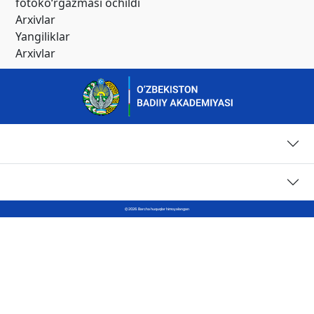
fotoko‘rgazmasi ochildi
Arxivlar
Yangiliklar
Arxivlar
Sahifalar
Kontaktlar
© 2026. Barcha huquqlar himoyalangan