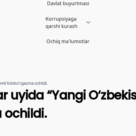
Davlat buyurtmasi
Korrupsiyaga
qarshi kurash
Ochiq ma'lumotlar
mli fotoko‘rgazma ochildi.
r uyida “Yangi O‘zbeki
ochildi.