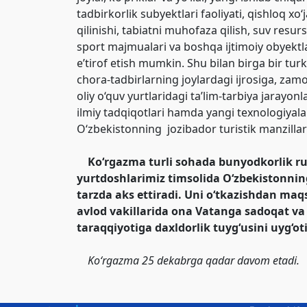
tadbirkorlik subyektlari faoliyati, qishloq xo‘
qilinishi, tabiatni muhofaza qilish, suv resur
sport majmualari va boshqa ijtimoiy obyektla
e’tirof etish mumkin. Shu bilan birga bir tur
chora-tadbirlarning joylardagi ijrosiga, zam
oliy o‘quv yurtlaridagi ta’lim-tarbiya jarayon
ilmiy tadqiqotlari hamda yangi texnologiyala
O‘zbekistonning jozibador turistik manzilla
Ko‘rgazma turli sohada bunyodkorlik ruh
yurtdoshlarimiz timsolida O‘zbekistonning 
tarzda aks ettiradi. Uni o‘tkazishdan maqs
avlod vakillarida ona Vatanga sadoqat va
taraqqiyotiga daxldorlik tuyg‘usini uyg‘ot
Ko‘rgazma 25 dekabrga qadar davom etadi.