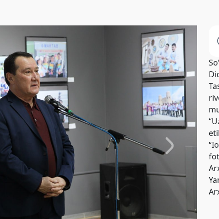
So
Di
Tas
riv
mu
“U
et
“I
fo
Ar
Yan
Ar