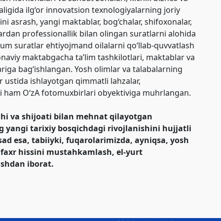
jaligida ilg‘or innovatsion texnologiyalarning joriy
sini asrash, yangi maktablar, bog‘chalar, shifoxonalar,
rdan professionallik bilan olingan suratlarni alohida
kum suratlar ehtiyojmand oilalarni qo‘llab-quvvatlash
onaviy maktabgacha ta’lim tashkilotlari, maktablar va
lariga bag‘ishlangan. Yosh olimlar va talabalarning
r ustida ishlayotgan qimmatli lahzalar,
ri ham O‘zA fotomuxbirlari obyektiviga muhrlangan.
i va shijoati bilan mehnat qilayotgan
yangi tarixiy bosqichdagi rivojlanishini hujjatli
ad esa, tabiiyki, fuqarolarimizda, ayniqsa, yosh
 faxr hissini mustahkamlash, el-yurt
ishdan iborat.