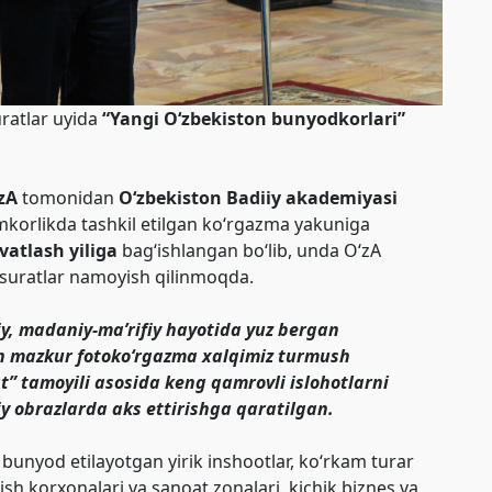
uratlar uyida
“Yangi O‘zbekiston bunyodkorlari”
zA
tomonidan
O‘zbekiston Badiiy akademiyasi
mkorlikda tashkil etilgan ko‘rgazma yakuniga
vatlash yiliga
bag‘ishlangan bo‘lib, unda O‘zA
 suratlar namoyish qilinmoqda.
y, madaniy-ma’rifiy hayotida yuz bergan
gan mazkur fotoko‘rgazma xalqimiz turmush
t” tamoyili asosida keng qamrovli islohotlarni
iy obrazlarda aks ettirishga qaratilgan.
nyod etilayotgan yirik inshootlar, ko‘rkam turar
qarish korxonalari va sanoat zonalari, kichik biznes va