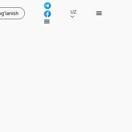
UZ
g'lanish