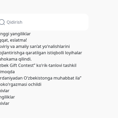
’nggi yangiliklar
qqat, eslatma!
viriy va amaliy san’at yo‘nalishlarini
ojlantirishga qaratilgan istiqbolli loyihalar
hokama qilindi.
zbek Gift Contest” ko‘rik-tanlovi tashkil
ilmoqda
ordaniyadan O‘zbekistonga muhabbat ila”
toko‘rgazmasi ochildi
xivlar
giliklar
xivlar