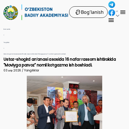
Bog'lanish
UZ
Bosh sahifa
>
Yangiliklar
>
Ustoz-shogird anʼanasi asosida 16 nafar rassom ishtirokida "Moviyga parvoz" nomli ko‘rgazma ish boshladi.
Ustoz-shogird anʼanasi asosida 16 nafar rassom ishtirokida
"Moviyga parvoz" nomli ko‘rgazma ish boshladi.
03 апр 2026 / Yangiliklar