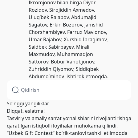
Ikromjonov bilan birga Diyor
Roziqov, Sirojiddin Axmedov,
Ulug‘bek Rajabov, Abdumajid
Sagatov, Erkin Bozorov, Jamshid
Chorshambiyev, Farrux Mavlonov,
Umar Rajabov, Xurshid Ibragimov,
Saidbek Sabirbayev, Mirali
Maxmudov, Muhammadjon
Sattorov, Bobur Vahobjonov,
Zuhriddin Qiyomov, Siddiqbek
Abdumo‘minov ishtirok etmoqda.
So’nggi yangiliklar
Diqqat, eslatma!
Tasviriy va amaliy san’at yo‘nalishlarini rivojlantirishga
qaratilgan istiqbolli loyihalar muhokama qilindi.
“Uzbek Gift Contest” ko‘rik-tanlovi tashkil etilmoqda