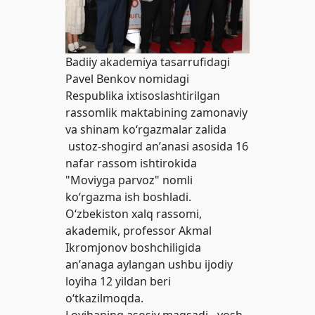
Badiiy akademiya tasarrufidagi
Pavel Benkov nomidagi
Respublika ixtisoslashtirilgan
rassomlik maktabining zamonaviy
va shinam ko‘rgazmalar zalida
ustoz-shogird anʼanasi asosida 16
nafar rassom ishtirokida
"Moviyga parvoz" nomli
ko‘rgazma ish boshladi.
O‘zbekiston xalq rassomi,
akademik, professor Akmal
Ikromjonov boshchiligida
anʼanaga aylangan ushbu ijodiy
loyiha 12 yildan beri
o‘tkazilmoqda.