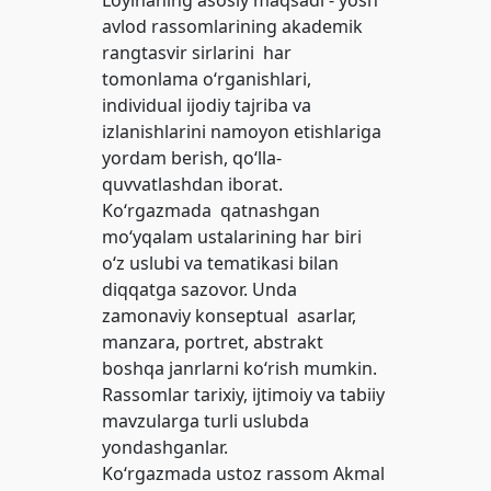
Loyihaning asosiy maqsadi - yosh
avlod rassomlarining akademik
rangtasvir sirlarini har
tomonlama o‘rganishlari,
individual ijodiy tajriba va
izlanishlarini namoyon etishlariga
yordam berish, qo‘lla-
quvvatlashdan iborat.
Ko‘rgazmada qatnashgan
mo‘yqalam ustalarining har biri
o‘z uslubi va tematikasi bilan
diqqatga sazovor. Unda
zamonaviy konseptual asarlar,
manzara, portret, abstrakt
boshqa janrlarni ko‘rish mumkin.
Rassomlar tarixiy, ijtimoiy va tabiiy
mavzularga turli uslubda
yondashganlar.
Ko‘rgazmada ustoz rassom Akmal