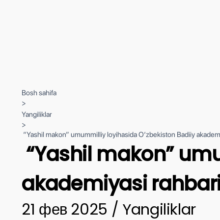
Bosh sahifa
>
Yangiliklar
>
“Yashil makon” umummilliy loyihasida O‘zbekiston Badiiy akademiy
“Yashil makon” umum
akademiyasi rahbariy
21 фев 2025 / Yangiliklar