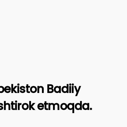
ekiston Badiiy
ishtirok etmoqda.