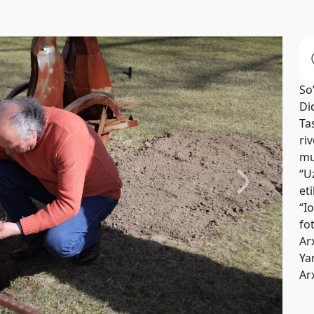
So
Di
Tas
riv
mu
“U
et
“I
fo
Ar
Yan
Ar