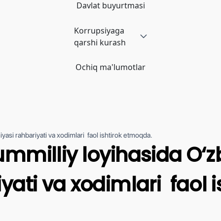
Davlat buyurtmasi
Korrupsiyaga
qarshi kurash
Ochiq ma'lumotlar
asi rahbariyati va xodimlari faol ishtirok etmoqda.
milliy loyihasida O‘zb
ati va xodimlari faol 