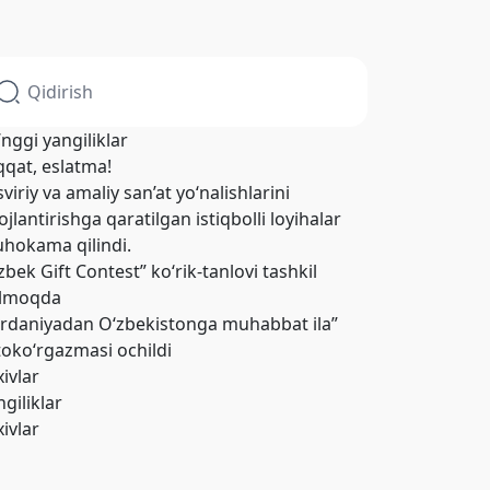
’nggi yangiliklar
qqat, eslatma!
viriy va amaliy san’at yo‘nalishlarini
ojlantirishga qaratilgan istiqbolli loyihalar
hokama qilindi.
zbek Gift Contest” ko‘rik-tanlovi tashkil
ilmoqda
ordaniyadan O‘zbekistonga muhabbat ila”
toko‘rgazmasi ochildi
xivlar
giliklar
xivlar