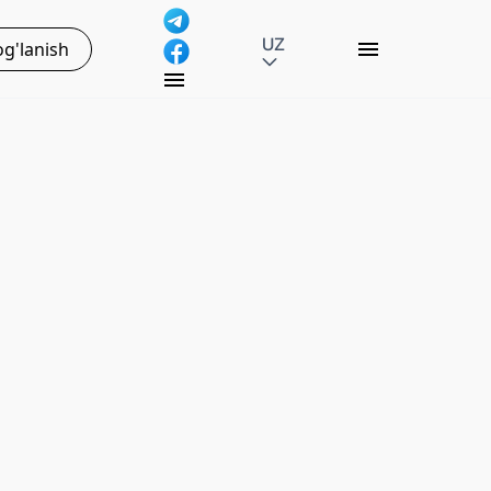
UZ
g'lanish