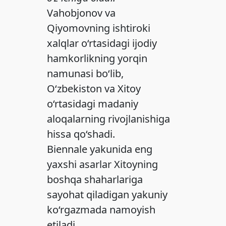
Vahobjonov va
Qiyomovning ishtiroki
xalqlar o‘rtasidagi ijodiy
hamkorlikning yorqin
namunasi bo‘lib,
O‘zbekiston va Xitoy
o‘rtasidagi madaniy
aloqalarning rivojlanishiga
hissa qo‘shadi.
Biennale yakunida eng
yaxshi asarlar Xitoyning
boshqa shaharlariga
sayohat qiladigan yakuniy
ko‘rgazmada namoyish
etiladi.