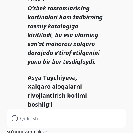
O‘zbek rassomlarining
kartinalari ham tadbirning
rasmiy katalogiga
kiritiladi, bu esa ularning
san’at mahorati xalqaro
darajada e’tirof etilganini
yana bir bor tasdiqlaydi.
Asya Tuychiyeva
,
Xalqaro aloqalarni
rivojlantirish bо‘limi
boshlig‘i
So’nggi yangiliklar