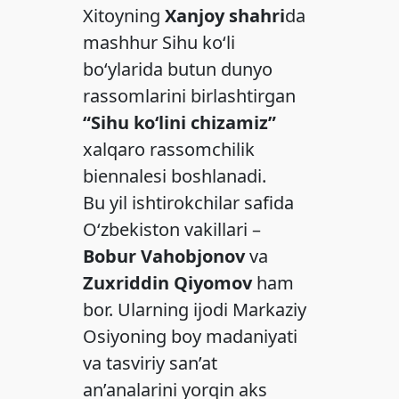
Xitoyning
Xanjoy shahri
da
mashhur Sihu ko‘li
bo‘ylarida butun dunyo
rassomlarini birlashtirgan
“Sihu ko‘lini chizamiz”
xalqaro rassomchilik
biennalesi boshlanadi.
Bu yil ishtirokchilar safida
O‘zbekiston vakillari –
Bobur Vahobjonov
va
Zuxriddin Qiyomov
ham
bor. Ularning ijodi Markaziy
Osiyoning boy madaniyati
va tasviriy san’at
an’analarini yorqin aks