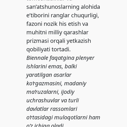
san’atshunoslarning alohida
e’tiborini ranglar chuqurligi,
fazoni nozik his etish va
muhitni milliy qarashlar
prizmasi orqali yetkazish
qobiliyati tortadi.
Biennale faqatgina plenyer
ishlarini emas, balki
yaratilgan asarlar
ko‘rgazmasini, madaniy
ma’ruzalarni, ijodiy
uchrashuvlar va turli
davlatlar rassomlari
o‘rtasidagi muloqotlarni ham
o‘z ichiga oladi.