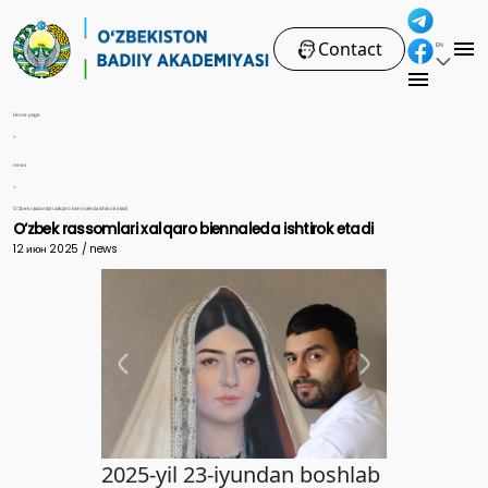
Contact
EN
Home page
>
news
>
O‘zbek rassomlari xalqaro biennaleda ishtirok etadi
O‘zbek rassomlari xalqaro biennaleda ishtirok etadi
12 июн 2025 / news
2025-yil 23-iyundan boshlab