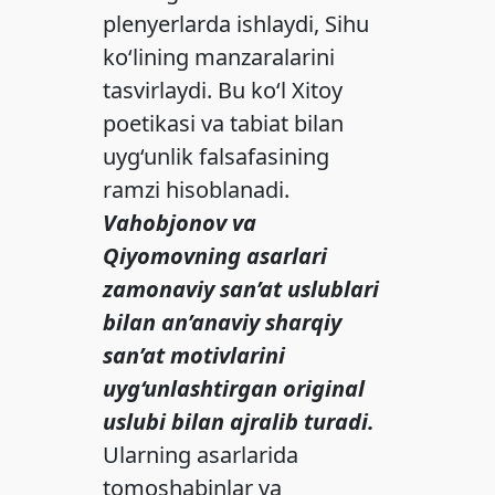
plenyerlarda ishlaydi, Sihu
ko‘lining manzaralarini
tasvirlaydi. Bu ko‘l Xitoy
poetikasi va tabiat bilan
uyg‘unlik falsafasining
ramzi hisoblanadi.
Vahobjonov va
Qiyomovning asarlari
zamonaviy san’at uslublari
bilan an’anaviy sharqiy
san’at motivlarini
uyg‘unlashtirgan original
uslubi bilan ajralib turadi.
Ularning asarlarida
tomoshabinlar va