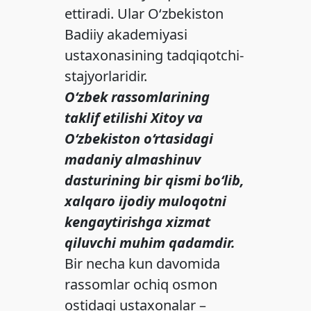
ettiradi. Ular O‘zbekiston
Badiiy akademiyasi
ustaxonasining tadqiqotchi-
stajyorlaridir.
O‘zbek rassomlarining
taklif etilishi Xitoy va
O‘zbekiston o‘rtasidagi
madaniy almashinuv
dasturining bir qismi bo‘lib,
xalqaro ijodiy muloqotni
kengaytirishga xizmat
qiluvchi muhim qadamdir.
Bir necha kun davomida
rassomlar ochiq osmon
ostidagi ustaxonalar –