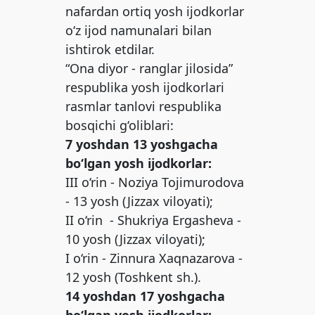
nafardan ortiq yosh ijodkorlar
o‘z ijod namunalari bilan
ishtirok etdilar.
“Ona diyor - ranglar jilosida”
respublika yosh ijodkorlari
rasmlar tanlovi respublika
bosqichi g‘oliblari:
7 yoshdan 13 yoshgacha
bo‘lgan yosh ijodkorlar:
III o‘rin - Noziya Tojimurodova
- 13 yosh (Jizzax viloyati);
II o‘rin - Shukriya Ergasheva -
10 yosh (Jizzax viloyati);
I o‘rin - Zinnura Xaqnazarova -
12 yosh (Toshkent sh.).
14 yoshdan 17 yoshgacha