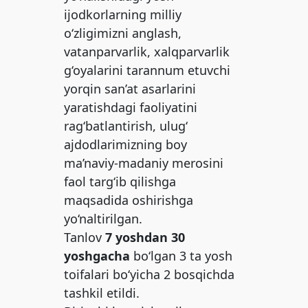
ijodkorlarning milliy
o‘zligimizni anglash,
vatanparvarlik, xalqparvarlik
g‘oyalarini tarannum etuvchi
yorqin san’at asarlarini
yaratishdagi faoliyatini
rag‘batlantirish, ulug‘
ajdodlarimizning boy
ma’naviy-madaniy merosini
faol targ‘ib qilishga
maqsadida oshirishga
yo‘naltirilgan.
Tanlov
7 yoshdan 30
yoshgacha
bo‘lgan 3 ta yosh
toifalari bo‘yicha 2 bosqichda
tashkil etildi.