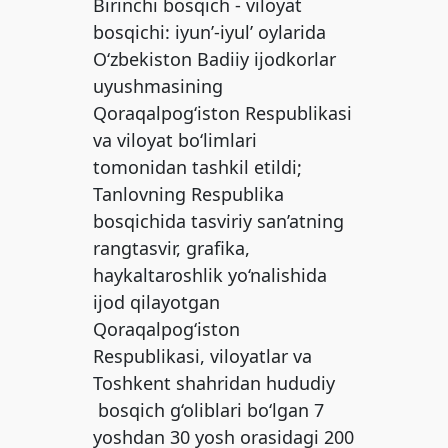
Birinchi bosqich - viloyat
bosqichi: iyun’-iyul’ oylarida
O‘zbekiston Badiiy ijodkorlar
uyushmasining
Qoraqalpog‘iston Respublikasi
va viloyat bo‘limlari
tomonidan tashkil etildi;
Tanlovning Respublika
bosqichida tasviriy san’atning
rangtasvir, grafika,
haykaltaroshlik yo‘nalishida
ijod qilayotgan
Qoraqalpog‘iston
Respublikasi, viloyatlar va
Toshkent shahridan hududiy
bosqich g‘oliblari bo‘lgan 7
yoshdan 30 yosh orasidagi 200