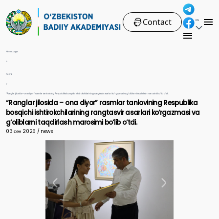
Contact
EN
Home page
>
news
>
“Ranglar jilosida – ona diyor” rasmlar tanlovining Respublika bosqichi ishtirokchilarining rangtasvir asarlari ko‘rgazmasi va g‘oliblarni taqdirlash marosimi bo‘lib o‘tdi.
“Ranglar jilosida – ona diyor” rasmlar tanlovining Respublika
bosqichi ishtirokchilarining rangtasvir asarlari ko‘rgazmasi va
g‘oliblarni taqdirlash marosimi bo‘lib o‘tdi.
03 сен 2025 / news