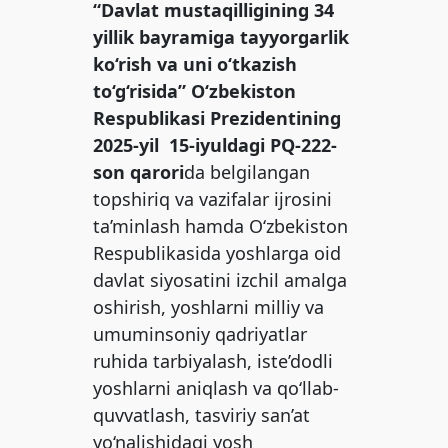
“Davlat mustaqilligining 34
yillik bayramiga tayyorgarlik
ko‘rish va uni o‘tkazish
to‘g‘risida” O‘zbekiston
Respublikasi Prezidentining
2025-yil 15-iyuldagi PQ-222-
son qarori
da belgilangan
topshiriq va vazifalar ijrosini
ta’minlash hamda O‘zbekiston
Respublikasida yoshlarga oid
davlat siyosatini izchil amalga
oshirish, yoshlarni milliy va
umuminsoniy qadriyatlar
ruhida tarbiyalash, iste’dodli
yoshlarni aniqlash va qo‘llab-
quvvatlash, tasviriy san’at
yo‘nalishidagi yosh