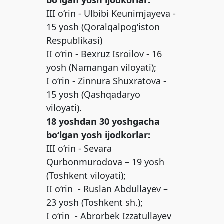
bo‘lgan yosh ijodkorlar:
III o‘rin - Ulbibi Keunimjayeva -
15 yosh (Qoralqalpog‘iston
Respublikasi)
II o‘rin - Bexruz Isroilov - 16
yosh (Namangan viloyati);
I o‘rin - Zinnura Shuxratova -
15 yosh (Qashqadaryo
viloyati).
18 yoshdan 30 yoshgacha
bo‘lgan yosh ijodkorlar:
III o‘rin - Sevara
Qurbonmurodova – 19 yosh
(Toshkent viloyati);
II o‘rin - Ruslan Abdullayev –
23 yosh (Toshkent sh.);
I o‘rin - Abrorbek Izzatullayev