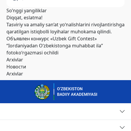
So’nggi yangiliklar
Diqqat, eslatma!
Tasviriy va amaliy san’at yo‘nalishlarini rivojlantirishga
qaratilgan istiqbolli loyihalar muhokama qilindi.
Объявлен конкурс «Uzbek Gift Contest»
“Iordaniyadan O‘zbekistonga muhabbat ila”
fotoko‘rgazmasi ochildi
Arxivlar
Новости
Arxivlar
Страницы
Контакты