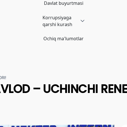
Davlat buyurtmasi
Korrupsiyaga
qarshi kurash
Ochiq ma'lumotlar
RI!
AVLOD – UCHINCHI REN