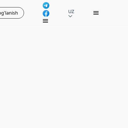
UZ
g'lanish