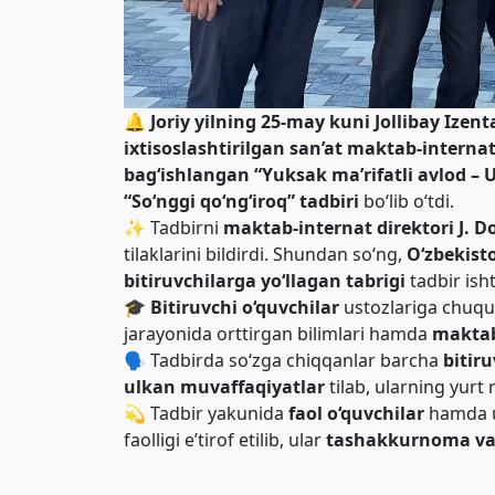
🔔
Joriy yilning 25-may kuni
Jollibay Izen
ixtisoslashtirilgan san’at maktab-internat
bag‘ishlangan
“Yuksak ma’rifatli avlod –
“So‘nggi qo‘ng‘iroq” tadbiri
bo‘lib o‘tdi.
✨ Tadbirni
maktab-internat direktori J. 
tilaklarini bildirdi. Shundan so‘ng,
O‘zbekist
bitiruvchilarga yo‘llagan tabrigi
tadbir isht
🎓
Bitiruvchi o‘quvchilar
ustozlariga chuqur
jarayonida orttirgan bilimlari hamda
maktab
🗣️ Tadbirda so‘zga chiqqanlar barcha
bitir
ulkan muvaffaqiyatlar
tilab, ularning yurt 
💫 Tadbir yakunida
faol o‘quvchilar
hamda 
faolligi e’tirof etilib, ular
tashakkurnoma va f