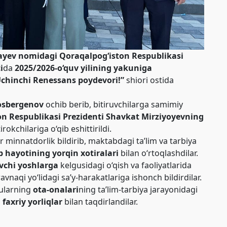
tayev nomidagi Qoraqalpog‘iston Respublikasi
i
da
2025/2026-o‘quv yilining yakuniga
 Uchinchi Renessans poydevori!”
shiori ostida
Dosbergenov
ochib berib, bitiruvchilarga samimiy
on Respublikasi Prezidenti Shavkat Mirziyoyevning
irokchilariga o‘qib eshittirildi.
 minnatdorlik bildirib, maktabdagi ta’lim va tarbiya
 hayotining yorqin xotiralari
bilan o‘rtoqlashdilar.
uvchi yoshlarga
kelgusidagi o‘qish va faoliyatlarida
ravnaqi yo‘lidagi sa’y-harakatlariga ishonch bildirdilar.
ularning
ota-onalari
ning ta’lim-tarbiya jarayonidagi
axriy yorliqlar
bilan taqdirlandilar.