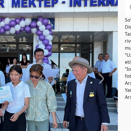
So
Di
Tas
riv
mu
“U
et
“I
fo
Ar
Yan
Ar