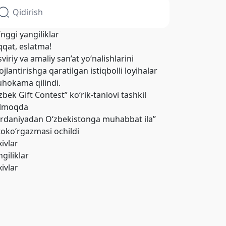
’nggi yangiliklar
qqat, eslatma!
viriy va amaliy san’at yo‘nalishlarini
ojlantirishga qaratilgan istiqbolli loyihalar
hokama qilindi.
zbek Gift Contest” ko‘rik-tanlovi tashkil
ilmoqda
ordaniyadan O‘zbekistonga muhabbat ila”
toko‘rgazmasi ochildi
xivlar
giliklar
xivlar