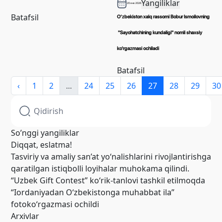
Yangiliklar
20 янв 2026
Batafsil
O‘zbekiston xalq rassomi Bobur Ismoilovning
"Sayohatchining kundaligi" nomli shaxsiy
ko'rgazmasi ochiladi
Batafsil
‹
1
2
...
24
25
26
27
28
29
30
So’nggi yangiliklar
Diqqat, eslatma!
Tasviriy va amaliy san’at yo‘nalishlarini rivojlantirishga
qaratilgan istiqbolli loyihalar muhokama qilindi.
“Uzbek Gift Contest” ko‘rik-tanlovi tashkil etilmoqda
“Iordaniyadan O‘zbekistonga muhabbat ila”
fotoko‘rgazmasi ochildi
Arxivlar