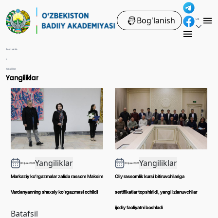
Bog'lanish
UZ
Bosh sahifa
>
Yangiliklar
Yangiliklar
Yangiliklar
Yangiliklar
04 фев 2026
03 фев 2026
Markaziy ko‘rgazmalar zalida rassom Maksim
Oliy rassomlik kursi bitiruvchilariga
Vardanyanning shaxsiy ko‘rgazmasi ochildi
sertifikatlar topshirildi, yangi izlanuvchilar
ijodiy faoliyatni boshladi
Batafsil