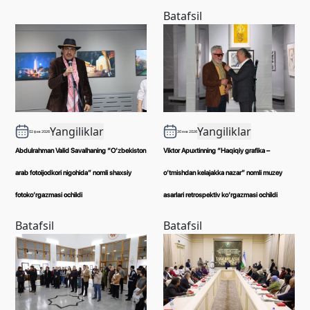
Batafsil
Yangiliklar
Yangiliklar
02 фев 2026
30 янв 2026
Abdulrahman Valid Savalhaning “O‘zbekiston
Viktor Apuxtinning “Haqiqiy grafika –
arab fotoijodkori nigohida” nomli shaxsiy
o‘tmishdan kelajakka nazar” nomli muzey
fotoko‘rgazmasi ochildi
asarlari retrospektiv ko‘rgazmasi ochildi
Batafsil
Batafsil