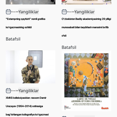
Yangiliklar
Yangiliklar
30 янв 2026
28 янв 2026
“Estampning qaytishi” nomli grafika
O‘zbekiston Badiiy akademiyasining 29 yilligi
ko‘rgazmasining ochildi
munosabati bilan taqdirlash marosimi bo'lib
o'tdi
Batafsil
Batafsil
Yangiliklar
22 янв 2026
XMKS kolleksiyasidan: rassom Damir
Urazayev (1954–2014) xotirasiga
bag‘ishlangan ksilografiya ko‘rgazmasi