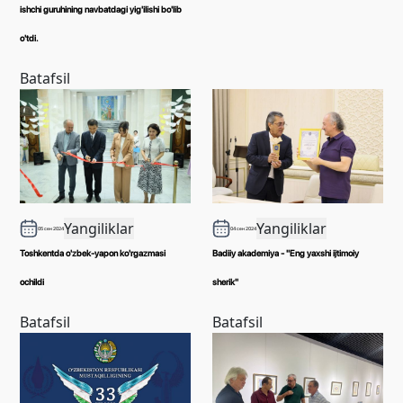
ishchi guruhining navbatdagi yig'ilishi bo'lib
o'tdi.
Batafsil
Yangiliklar
Yangiliklar
05 сен 2024
04 сен 2024
Toshkentda o'zbek-yapon ko'rgazmasi
Badiiy akademiya - "Eng yaxshi ijtimoiy
ochildi
sherik"
Batafsil
Batafsil