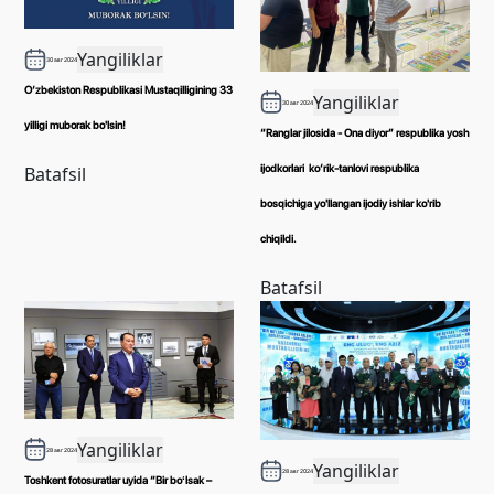
Yangiliklar
30 авг 2024
O‘zbekiston Respublikasi Mustaqilligining 33
Yangiliklar
30 авг 2024
yilligi muborak bo'lsin!
“Ranglar jilosida - Ona diyor” respublika yosh
ijodkorlari ko‘rik-tanlovi respublika
Batafsil
bosqichiga yo'llangan ijodiy ishlar ko'rib
chiqildi.
Batafsil
Yangiliklar
28 авг 2024
Yangiliklar
28 авг 2024
Toshkent fotosuratlar uyida “Bir boʻlsak –