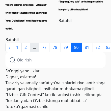
“Eng ulugʼ, eng aziz” tanlovining respublika
yagona xalqmiz, birlashsak – Vatanmiz!”
bosqichi gʼoliblari taqdirlandi
shiori ostida “Mustaqil Vatan: shonli tarix-
Batafsil
Yangi Oʻzbekiston” nomli fotokoʻrgazma
ochildi.
Batafsil
‹
1
2
...
77
78
79
80
81
82
83
So’nggi yangiliklar
Diqqat, eslatma!
Tasviriy va amaliy san’at yo‘nalishlarini rivojlantirishga
qaratilgan istiqbolli loyihalar muhokama qilindi.
“Uzbek Gift Contest” ko‘rik-tanlovi tashkil etilmoqda
“Iordaniyadan O‘zbekistonga muhabbat ila”
fotoko‘rgazmasi ochildi