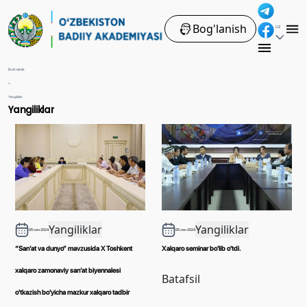
Bog'lanish
UZ
Bosh sahifa
>
Yangiliklar
Yangiliklar
Yangiliklar
Yangiliklar
05 сен 2024
05 сен 2024
“San’at va dunyo” mavzusida X Toshkent
Хalqaro seminar bo'lib o'tdi.
xalqaro zamonaviy san’at biyennalesi
Batafsil
o'tkazish bo'yicha mazkur xalqaro tadbir