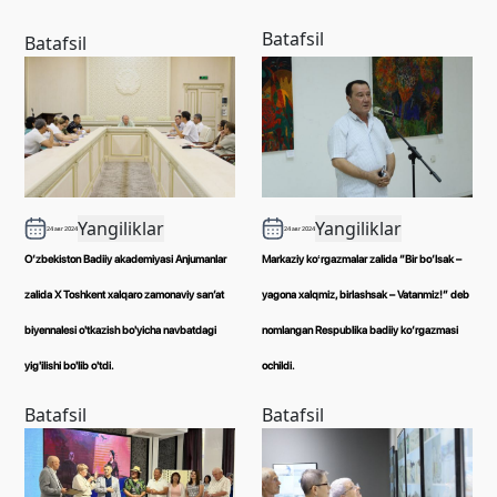
Batafsil
Batafsil
Yangiliklar
Yangiliklar
24 авг 2024
24 авг 2024
O‘zbekiston Badiiy akademiyasi Anjumanlar
Markaziy koʻrgazmalar zalida “Bir bo‘lsak –
zalida X Toshkent xalqaro zamonaviy san’at
yagona xalqmiz, birlashsak – Vatanmiz!” deb
biyennalesi o'tkazish bo'yicha navbatdagi
nomlangan Respublika badiiy ko‘rgazmasi
yig'ilishi bo'lib o'tdi.
ochildi.
Batafsil
Batafsil