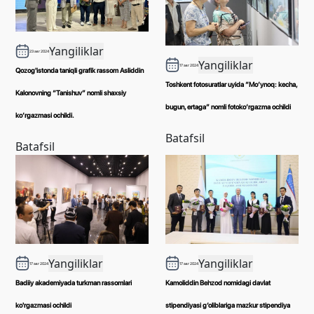
Yangiliklar
23 авг 2024
Yangiliklar
17 авг 2024
Qozog'istonda taniqli grafik rassom Asliddin
Toshkent fotosuratlar uyida “Mo‘ynoq: kecha,
Kalonovning “Tanishuv” nomli shaxsiy
bugun, ertaga” nomli fotoko‘rgazma ochildi
ko‘rgazmasi ochildi.
Batafsil
Batafsil
Yangiliklar
Yangiliklar
17 авг 2024
17 авг 2024
Badiiy akademiyada turkman rassomlari
Kamoliddin Behzod nomidagi davlat
ko'rgazmasi ochildi
stipendiyasi g‘oliblariga mazkur stipendiya