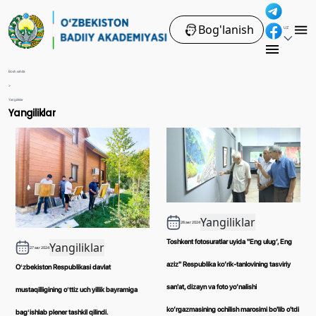
Bog'lanish
UZ
Bosh sahifa
>
Yangiliklar
Yangiliklar
Yangiliklar
26 авг 2024
Toshkent fotosuratlar uyida "Eng ulug‘, Eng
Yangiliklar
27 авг 2024
aziz" Respublika ko‘rik-tanlovining tasviriy
Oʻzbekiston Respublikasi davlat
san'at, dizayn va foto yo‘nalishi
mustaqilligining oʻttiz uch yillik bayramiga
ko‘rgazmasining ochilish marosimi bo'lib o'tdi
bagʻishlab plener tashkil qilindi.