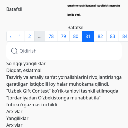
guvohnomasini tantanali topshirish marosimi
Batafsil
bo‘lib o‘tdi.
Batafsil
‹
1
2
...
78
79
80
81
82
83
84
So’nggi yangiliklar
Diqqat, eslatma!
Tasviriy va amaliy san’at yo‘nalishlarini rivojlantirishga
qaratilgan istiqbolli loyihalar muhokama qilindi.
“Uzbek Gift Contest” ko‘rik-tanlovi tashkil etilmoqda
“Iordaniyadan O‘zbekistonga muhabbat ila”
fotoko‘rgazmasi ochildi
Arxivlar
Yangiliklar
Arxivlar