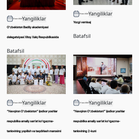
Yangiliklar
01 июл 2024
Yangiliklar
01 июл 2024
Yozgi vernisaj
O‘zbekiston Badiiy akademiyasi
Batafsil
delegatsiyasi Xitoy Xalq Respublikasida
Batafsil
Yangiliklar
Yangiliklar
01 июл 2024
27 июн 2024
“Navqiron O‘zbekiston” ijodkor yoshlar
“Navqiron O‘zbekiston!” ijodkor yoshlar
respublika amaliy san’at ko‘rgazma-
respublika amaliy sanʼat ko‘rgazma-
tanlovining yopilish va taqdirlash marosimi
tanlovining 2-kuni