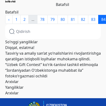
bo'lib o'tdi
Batafsil
Batafsil
‹
1
2
...
78
79
80
81
82
83
84
So’nggi yangiliklar
Diqqat, eslatma!
Tasviriy va amaliy san’at yo‘nalishlarini rivojlantirishga
qaratilgan istiqbolli loyihalar muhokama qilindi.
“Uzbek Gift Contest” ko‘rik-tanlovi tashkil etilmoqda
“Iordaniyadan O‘zbekistonga muhabbat ila”
fotoko‘rgazmasi ochildi
Arxivlar
Yangiliklar
Arxivlar