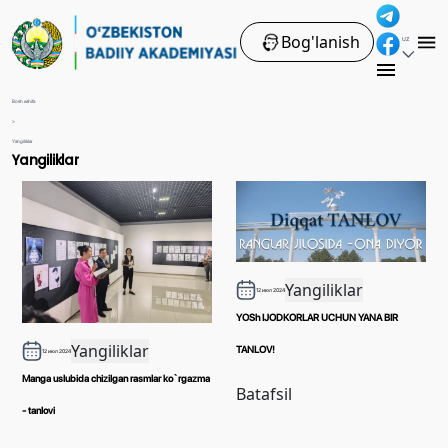
Bog'lanish
UZ
Bosh sahifa
>
Yangiliklar
Yangiliklar
Yangiliklar
12 июл 2024
YOSh IJODKORLAR UCHUN YANA BIR
Yangiliklar
TANLOV!
12 июл 2024
Manga uslubida chizilgan rasmlar ko`rgazma
Batafsil
- tanlovi