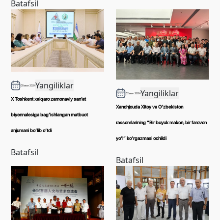
Batafsil
Yangiliklar
05 июл 2024
Yangiliklar
02 июл 2024
X Toshkent xalqaro zamonaviy san’at
Xanchjouda Xitoy va O‘zbekiston
biyennalesiga bag‘ishlangan matbuot
rassomlarining “Bir buyuk makon, bir farovon
anjumani bo‘lib o‘tdi
yo‘l” ko‘rgazmasi ochildi
Batafsil
Batafsil