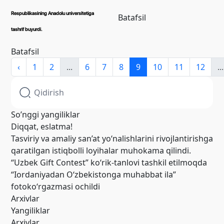
Respublikasining Anadolu universitetiga
Batafsil
tashrif buyurdi.
Batafsil
‹
1
2
...
6
7
8
9
10
11
12
...
So’nggi yangiliklar
Diqqat, eslatma!
Tasviriy va amaliy san’at yo‘nalishlarini rivojlantirishga
qaratilgan istiqbolli loyihalar muhokama qilindi.
“Uzbek Gift Contest” ko‘rik-tanlovi tashkil etilmoqda
“Iordaniyadan O‘zbekistonga muhabbat ila”
fotoko‘rgazmasi ochildi
Arxivlar
Yangiliklar
Arxivlar