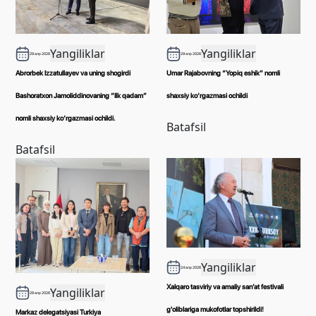
Yangiliklar
Yangiliklar
29 апр 2026
29 апр 2026
Abrorbek Izzatullayev va uning shogirdi
Umar Rajabovning “Yopiq eshik” nomli
Bashoratxon Jamoliddinovaning “Ilk qadam”
shaxsiy ko‘rgazmasi ochildi
nomli shaxsiy ko‘rgazmasi ochildi.
Batafsil
Batafsil
Yangiliklar
24 апр 2026
Xalqaro tasviriy va amaliy san’at festivali
Yangiliklar
28 апр 2026
g'oliblariga mukofotlar topshirildi!
Markaz delegatsiyasi Turkiya