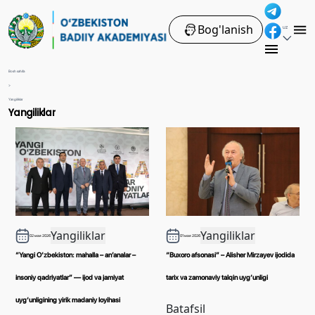
Bog'lanish
UZ
Bosh sahifa
>
Yangiliklar
Yangiliklar
Yangiliklar
Yangiliklar
02 мая 2026
01 мая 2026
“Yangi O‘zbekiston: mahalla – an’analar –
“Buxoro afsonasi” – Alisher Mirzayev ijodida
insoniy qadriyatlar” — ijod va jamiyat
tarix va zamonaviy talqin uyg‘unligi
uyg‘unligining yirik madaniy loyihasi
Batafsil