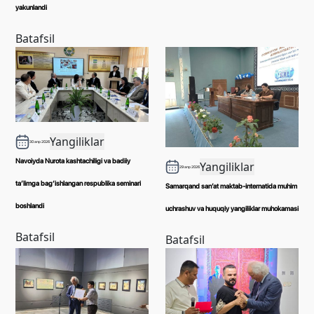
yakunlandi
Batafsil
Yangiliklar
30 апр 2026
Navoiyda Nurota kashtachiligi va badiiy
Yangiliklar
29 апр 2026
ta’limga bag‘ishlangan respublika seminari
Samarqand san’at maktab-internatida muhim
boshlandi
uchrashuv va huquqiy yangiliklar muhokamasi
Batafsil
Batafsil