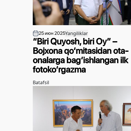
Yangiliklar
25 июн 2025
“Biri Quyosh, biri Oy” –
Bojxona qo‘mitasidan ota-
onalarga bag‘ishlangan ilk
fotoko‘rgazma
Batafsil