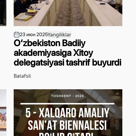
Yangiliklar
23 июн 2025
O‘zbekiston Badiiy
akademiyasiga Xitoy
delegatsiyasi tashrif buyurdi
Batafsil