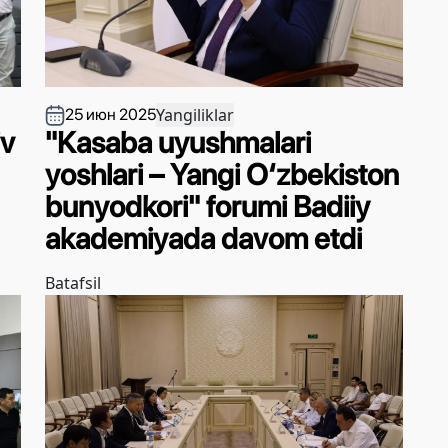
Yangiliklar
25 июн 2025
iv
"Kasaba uyushmalari
yoshlari – Yangi O‘zbekiston
bunyodkori" forumi Badiiy
akademiyada davom etdi
Batafsil