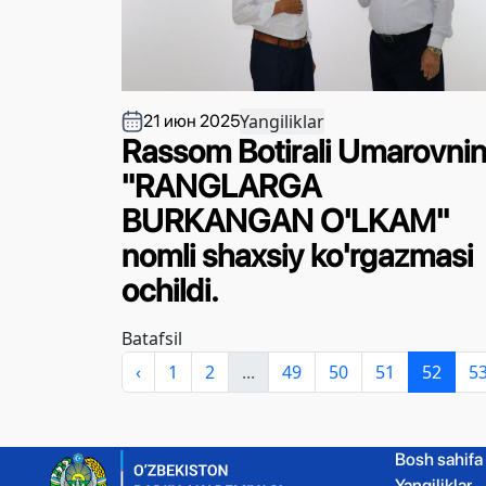
Yangiliklar
21 июн 2025
Rassom Botirali Umarovni
"RANGLARGA
BURKANGAN O'LKAM"
nomli shaxsiy ko'rgazmasi
ochildi.
Batafsil
‹
1
2
...
49
50
51
52
5
Bosh sahifa
Yangiliklar