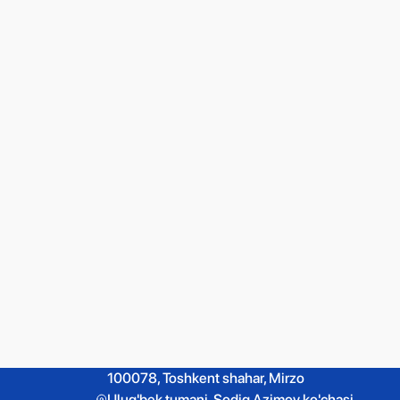
100078, Toshkent shahar, Mirzo
Ulug'bek tumani, Sodiq Azimov ko'chasi,