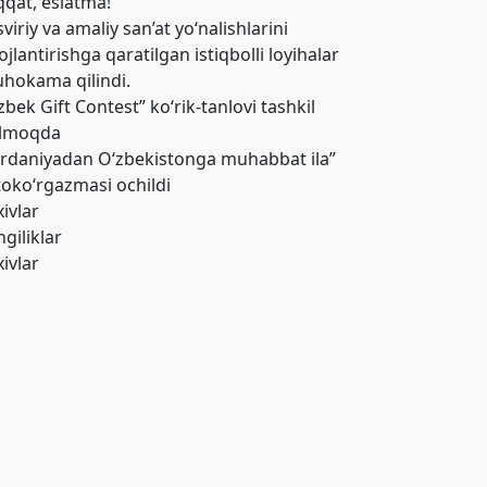
qqat, eslatma!
viriy va amaliy san’at yo‘nalishlarini
ojlantirishga qaratilgan istiqbolli loyihalar
hokama qilindi.
zbek Gift Contest” ko‘rik-tanlovi tashkil
ilmoqda
ordaniyadan O‘zbekistonga muhabbat ila”
toko‘rgazmasi ochildi
xivlar
giliklar
xivlar