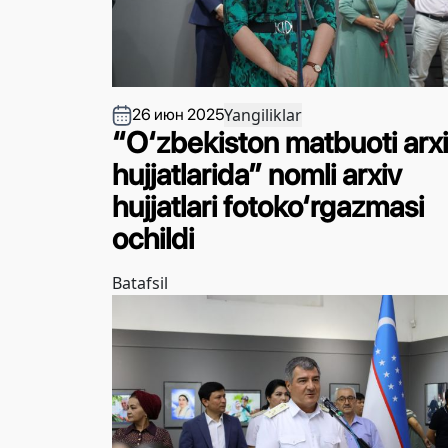
Yangiliklar
26 июн 2025
“O‘zbekiston matbuoti arx
hujjatlarida” nomli arxiv
hujjatlari fotoko‘rgazmasi
ochildi
Batafsil