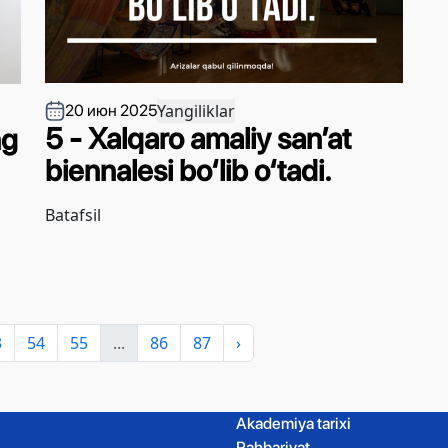
Yangiliklar
20 июн 2025
5 - Xalqaro amaliy san’at
ng
biennalesi bo‘lib o‘tadi.
Batafsil
3
54
55
...
86
87
›
Akademiya tarixi
Rahbariyat