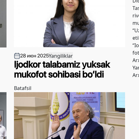
Di
Tas
riv
mu
“U
et
“I
fo
Yangiliklar
28 июн 2025
Ar
Ijodkor talabamiz yuksak
Yan
mukofot sohibasi bo‘ldi
Ar
Batafsil