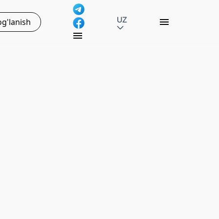
UZ
g'lanish